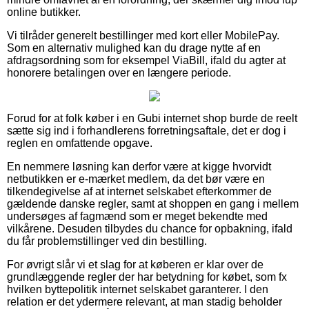
online butikker.
Vi tilråder generelt bestillinger med kort eller MobilePay.
Som en alternativ mulighed kan du drage nytte af en
afdragsordning som for eksempel ViaBill, ifald du agter at
honorere betalingen over en længere periode.
Forud for at folk køber i en Gubi internet shop burde de reelt
sætte sig ind i forhandlerens forretningsaftale, det er dog i
reglen en omfattende opgave.
En nemmere løsning kan derfor være at kigge hvorvidt
netbutikken er e-mærket medlem, da det bør være en
tilkendegivelse af at internet selskabet efterkommer de
gældende danske regler, samt at shoppen en gang i mellem
undersøges af fagmænd som er meget bekendte med
vilkårene. Desuden tilbydes du chance for opbakning, ifald
du får problemstillinger ved din bestilling.
For øvrigt slår vi et slag for at køberen er klar over de
grundlæggende regler der har betydning for købet, som fx
hvilken byttepolitik internet selskabet garanterer. I den
relation er det ydermere relevant, at man stadig beholder