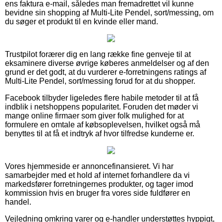
ens faktura e-mail, således man fremadrettet vil kunne
bevidne sin shopping af Multi-Lite Pendel, sort/messing, om
du søger et produkt til en kvinde eller mand.
Trustpilot forærer dig en lang række fine genveje til at
eksaminere diverse øvrige køberes anmeldelser og af den
grund er det godt, at du vurderer e-forretningens ratings af
Multi-Lite Pendel, sort/messing forud for at du shopper.
Facebook tilbyder ligeledes flere habile metoder til at få
indblik i netshoppens popularitet. Foruden det møder vi
mange online firmaer som giver folk mulighed for at
formulere en omtale af købsoplevelsen, hvilket også må
benyttes til at få et indtryk af hvor tilfredse kunderne er.
Vores hjemmeside er annoncefinansieret. Vi har
samarbejder med et hold af internet forhandlere da vi
markedsfører forretningernes produkter, og tager imod
kommission hvis en bruger fra vores side fuldfører en
handel.
Vejledning omkring varer og e-handler understøttes hyppigt,