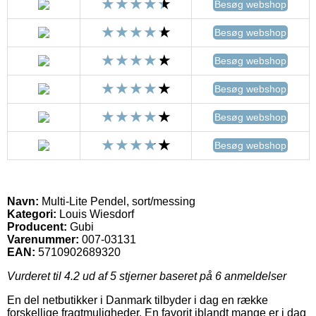
Besøg webshop
Besøg webshop
Besøg webshop
Besøg webshop
Besøg webshop
Besøg webshop
Navn:
Multi-Lite Pendel, sort/messing
Kategori:
Louis Wiesdorf
Producent:
Gubi
Varenummer:
007-03131
EAN:
5710902689320
Vurderet til
4.2
ud af 5 stjerner baseret på
6
anmeldelser
En del netbutikker i Danmark tilbyder i dag en række
forskellige fragtmuligheder. En favorit iblandt mange er i dag