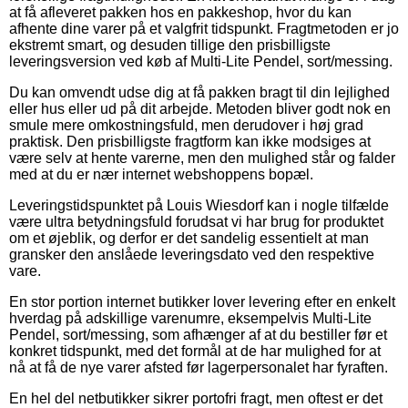
at få afleveret pakken hos en pakkeshop, hvor du kan
afhente dine varer på et valgfrit tidspunkt. Fragtmetoden er jo
ekstremt smart, og desuden tillige den prisbilligste
leveringsversion ved køb af Multi-Lite Pendel, sort/messing.
Du kan omvendt udse dig at få pakken bragt til din lejlighed
eller hus eller ud på dit arbejde. Metoden bliver godt nok en
smule mere omkostningsfuld, men derudover i høj grad
praktisk. Den prisbilligste fragtform kan ikke modsiges at
være selv at hente varerne, men den mulighed står og falder
med at du er nær internet webshoppens bopæl.
Leveringstidspunktet på Louis Wiesdorf kan i nogle tilfælde
være ultra betydningsfuld forudsat vi har brug for produktet
om et øjeblik, og derfor er det sandelig essentielt at man
gransker den anslåede leveringsdato ved den respektive
vare.
En stor portion internet butikker lover levering efter en enkelt
hverdag på adskillige varenumre, eksempelvis Multi-Lite
Pendel, sort/messing, som afhænger af at du bestiller før et
konkret tidspunkt, med det formål at de har mulighed for at
nå at få de nye varer afsted før lagerpersonalet har fyraften.
En hel del netbutikker sikrer portofri fragt, men oftest er det