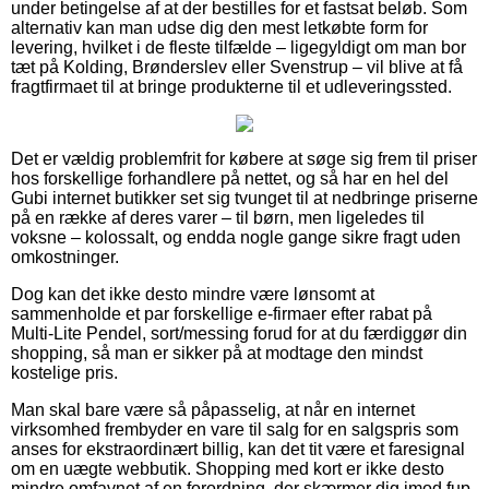
under betingelse af at der bestilles for et fastsat beløb. Som
alternativ kan man udse dig den mest letkøbte form for
levering, hvilket i de fleste tilfælde – ligegyldigt om man bor
tæt på Kolding, Brønderslev eller Svenstrup – vil blive at få
fragtfirmaet til at bringe produkterne til et udleveringssted.
Det er vældig problemfrit for købere at søge sig frem til priser
hos forskellige forhandlere på nettet, og så har en hel del
Gubi internet butikker set sig tvunget til at nedbringe priserne
på en række af deres varer – til børn, men ligeledes til
voksne – kolossalt, og endda nogle gange sikre fragt uden
omkostninger.
Dog kan det ikke desto mindre være lønsomt at
sammenholde et par forskellige e-firmaer efter rabat på
Multi-Lite Pendel, sort/messing forud for at du færdiggør din
shopping, så man er sikker på at modtage den mindst
kostelige pris.
Man skal bare være så påpasselig, at når en internet
virksomhed frembyder en vare til salg for en salgspris som
anses for ekstraordinært billig, kan det tit være et faresignal
om en uægte webbutik. Shopping med kort er ikke desto
mindre omfavnet af en forordning, der skærmer dig imod fup