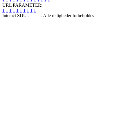
URL PARAMETER:
1
1
1
1
1
1
1
1
1
1
Interact SDU -
Blog
- Alle rettigheder forbeholdes