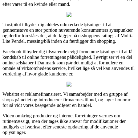
efter varer til en kvinde eller mand.
Trustpilot tilbyder dig aldeles udmærkede løsninger til at
gennemstøve en stor portion nuværende konsumenters synspunkter
og derfor foreslåes det, at du kigger på e-shoppens ratings af Multi-
Lite Pendel, messing/blå inden du færdiggør din shopping.
Facebook tilbyder dig tilsvarende evigt fornemme løsninger til at få
kendskab til online forretningens pålidelighed. I øvrigt ser vi en del
online selskaber i Danmark som gør det muligt at formulere en
omtale af virksomhedens service, hvilket lige så vel kan anvendes til
vurdering af hvor glade kunderne er.
Websitet er reklamefinansieret. Vi samarbejder med en gruppe af
shops på nettet og introducerer firmaernes tilbud, og tager honorar
for så vidt vores besøgende udfører en handel.
Viden omkring produkter og internet forretninger værnes om
rutinemæssigt, men der tages ikke ansvar for modifikationer der
muligvis er iværksat efter seneste opdatering af de anvendte
oplysninger.