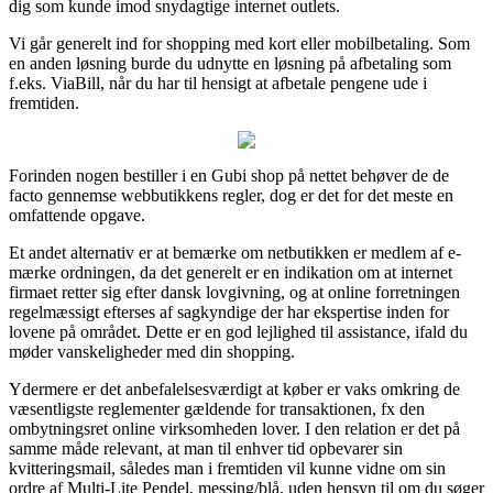
dig som kunde imod snydagtige internet outlets.
Vi går generelt ind for shopping med kort eller mobilbetaling. Som
en anden løsning burde du udnytte en løsning på afbetaling som
f.eks. ViaBill, når du har til hensigt at afbetale pengene ude i
fremtiden.
Forinden nogen bestiller i en Gubi shop på nettet behøver de de
facto gennemse webbutikkens regler, dog er det for det meste en
omfattende opgave.
Et andet alternativ er at bemærke om netbutikken er medlem af e-
mærke ordningen, da det generelt er en indikation om at internet
firmaet retter sig efter dansk lovgivning, og at online forretningen
regelmæssigt efterses af sagkyndige der har ekspertise inden for
lovene på området. Dette er en god lejlighed til assistance, ifald du
møder vanskeligheder med din shopping.
Ydermere er det anbefalelsesværdigt at køber er vaks omkring de
væsentligste reglementer gældende for transaktionen, fx den
ombytningsret online virksomheden lover. I den relation er det på
samme måde relevant, at man til enhver tid opbevarer sin
kvitteringsmail, således man i fremtiden vil kunne vidne om sin
ordre af Multi-Lite Pendel, messing/blå, uden hensyn til om du søger