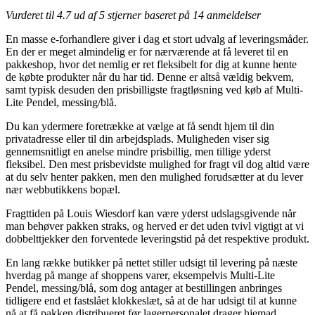
Vurderet til
4.7
ud af 5 stjerner baseret på
14
anmeldelser
En masse e-forhandlere giver i dag et stort udvalg af leveringsmåder.
En der er meget almindelig er for nærværende at få leveret til en
pakkeshop, hvor det nemlig er ret fleksibelt for dig at kunne hente
de købte produkter når du har tid. Denne er altså vældig bekvem,
samt typisk desuden den prisbilligste fragtløsning ved køb af Multi-
Lite Pendel, messing/blå.
Du kan ydermere foretrække at vælge at få sendt hjem til din
privatadresse eller til din arbejdsplads. Muligheden viser sig
gennemsnitligt en anelse mindre prisbillig, men tillige yderst
fleksibel. Den mest prisbevidste mulighed for fragt vil dog altid være
at du selv henter pakken, men den mulighed forudsætter at du lever
nær webbutikkens bopæl.
Fragttiden på Louis Wiesdorf kan være yderst udslagsgivende når
man behøver pakken straks, og herved er det uden tvivl vigtigt at vi
dobbelttjekker den forventede leveringstid på det respektive produkt.
En lang række butikker på nettet stiller udsigt til levering på næste
hverdag på mange af shoppens varer, eksempelvis Multi-Lite
Pendel, messing/blå, som dog antager at bestillingen anbringes
tidligere end et fastslået klokkeslæt, så at de har udsigt til at kunne
nå at få pakken distribueret før lagerpersonalet drager hjemad.