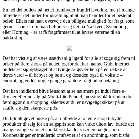
En hel del outlets på nettet frembyder fragtfri levering, men i mange
tilfælde er det under forudsætning af at man handler for et bestemt
beløb. Ellers må man overveje den billigste mulighed for fragt, som
gerne – uanset om man befinder sig tæt på Næstved, Svendborg
eller Hørning – er at få fragtfirmaet til at levere varerne til en
pakkeshop.
Det har vist sig at være usædvanlig ligetil for alle at søge sig frem til
priser på flere shops på nettet, og for det har mange Gubi internet
outlets set sig nødsaget til at tvinge salgsværdien på en række af
deres varer – til babyer og børn, og desuden også til voksne –
enormt, og endda nogle gange garantere fragt uden betaling.
Det kan imidlertid blive lønsomt at se nærmere på indtil flere e-
firmaer efter udsalg på Multi-Lite Pendel, messing/blå forinden du
færdiggør din shopping, således at du er usvigeligt sikker på at
skaffe sig den skarpeste pris.
Du bør alligevel huske på, at i tilfælde af at en e-shop tilbyder
produkter til salg for en salgspris som kan virke uhørt lav, burde det
mange gange være et karakteristika der viser en uægte shop.
Kortbetalinger er imidlertid omfavnet af en anordning, som bistår