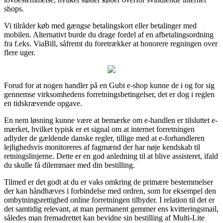
shops.
Vi tilråder køb med gængse betalingskort eller betalinger med
mobilen. Alternativt burde du drage fordel af en afbetalingsordning
fra f.eks. ViaBill, såfremt du foretrækker at honorere regningen over
flere uger.
Forud for at nogen handler på en Gubi e-shop kunne de i og for sig
gennemse virksomhedens forretningsbetingelser, det er dog i reglen
en tidskrævende opgave.
En nem løsning kunne være at bemærke om e-handlen er tilsluttet e-
mærket, hvilket typisk er et signal om at internet forretningen
adlyder de gældende danske regler, tillige med at e-forhandleren
lejlighedsvis monitoreres af fagmænd der har nøje kendskab til
retningslinjerne. Dette er en god anledning til at blive assisteret, ifald
du skulle få dilemmaer med din bestilling.
Tilmed er det godt at du er vaks omkring de primære bestemmelser
der kan håndhæves i forbindelse med ordren, som for eksempel den
ombytningsrettighed online forretningen tilbyder. I relation til det er
det samtidig relevant, at man permanent gemmer ens kvitteringsmail,
således man fremadrettet kan bevidne sin bestilling af Multi-Lite