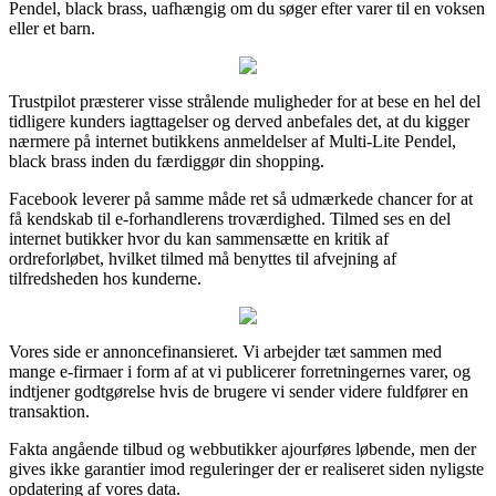
Pendel, black brass, uafhængig om du søger efter varer til en voksen
eller et barn.
Trustpilot præsterer visse strålende muligheder for at bese en hel del
tidligere kunders iagttagelser og derved anbefales det, at du kigger
nærmere på internet butikkens anmeldelser af Multi-Lite Pendel,
black brass inden du færdiggør din shopping.
Facebook leverer på samme måde ret så udmærkede chancer for at
få kendskab til e-forhandlerens troværdighed. Tilmed ses en del
internet butikker hvor du kan sammensætte en kritik af
ordreforløbet, hvilket tilmed må benyttes til afvejning af
tilfredsheden hos kunderne.
Vores side er annoncefinansieret. Vi arbejder tæt sammen med
mange e-firmaer i form af at vi publicerer forretningernes varer, og
indtjener godtgørelse hvis de brugere vi sender videre fuldfører en
transaktion.
Fakta angående tilbud og webbutikker ajourføres løbende, men der
gives ikke garantier imod reguleringer der er realiseret siden nyligste
opdatering af vores data.