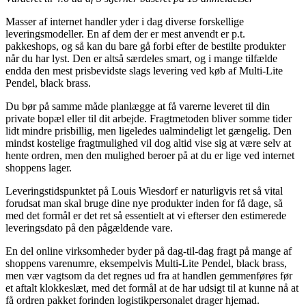
Masser af internet handler yder i dag diverse forskellige
leveringsmodeller. En af dem der er mest anvendt er p.t.
pakkeshops, og så kan du bare gå forbi efter de bestilte produkter
når du har lyst. Den er altså særdeles smart, og i mange tilfælde
endda den mest prisbevidste slags levering ved køb af Multi-Lite
Pendel, black brass.
Du bør på samme måde planlægge at få varerne leveret til din
private bopæl eller til dit arbejde. Fragtmetoden bliver somme tider
lidt mindre prisbillig, men ligeledes ualmindeligt let gængelig. Den
mindst kostelige fragtmulighed vil dog altid vise sig at være selv at
hente ordren, men den mulighed beroer på at du er lige ved internet
shoppens lager.
Leveringstidspunktet på Louis Wiesdorf er naturligvis ret så vital
forudsat man skal bruge dine nye produkter inden for få dage, så
med det formål er det ret så essentielt at vi efterser den estimerede
leveringsdato på den pågældende vare.
En del online virksomheder byder på dag-til-dag fragt på mange af
shoppens varenumre, eksempelvis Multi-Lite Pendel, black brass,
men vær vagtsom da det regnes ud fra at handlen gemmenføres før
et aftalt klokkeslæt, med det formål at de har udsigt til at kunne nå at
få ordren pakket forinden logistikpersonalet drager hjemad.