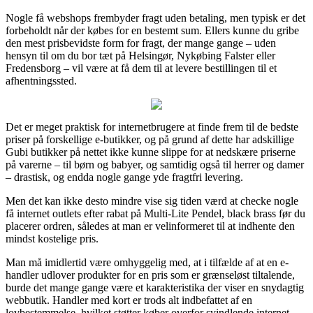
Nogle få webshops frembyder fragt uden betaling, men typisk er det
forbeholdt når der købes for en bestemt sum. Ellers kunne du gribe
den mest prisbevidste form for fragt, der mange gange – uden
hensyn til om du bor tæt på Helsingør, Nykøbing Falster eller
Fredensborg – vil være at få dem til at levere bestillingen til et
afhentningssted.
Det er meget praktisk for internetbrugere at finde frem til de bedste
priser på forskellige e-butikker, og på grund af dette har adskillige
Gubi butikker på nettet ikke kunne slippe for at nedskære priserne
på varerne – til børn og babyer, og samtidig også til herrer og damer
– drastisk, og endda nogle gange yde fragtfri levering.
Men det kan ikke desto mindre vise sig tiden værd at checke nogle
få internet outlets efter rabat på Multi-Lite Pendel, black brass før du
placerer ordren, således at man er velinformeret til at indhente den
mindst kostelige pris.
Man må imidlertid være omhyggelig med, at i tilfælde af at en e-
handler udlover produkter for en pris som er grænseløst tiltalende,
burde det mange gange være et karakteristika der viser en snydagtig
webbutik. Handler med kort er trods alt indbefattet af en
lovbestemmelse, hvilket støtter køber overfor svindlende internet