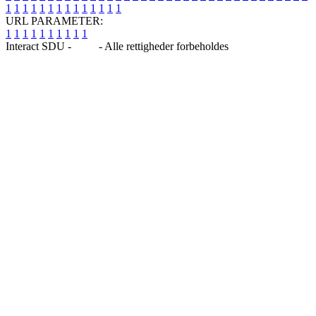
1
1
1
1
1
1
1
1
1
1
1
1
1
1
URL PARAMETER:
1
1
1
1
1
1
1
1
1
1
Interact SDU -
Blog
- Alle rettigheder forbeholdes