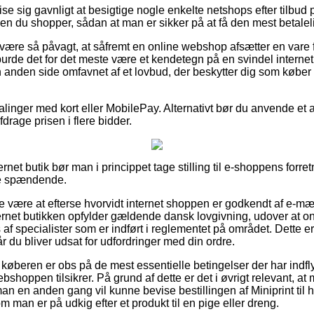
e sig gavnligt at besigtige nogle enkelte netshops efter tilbud p
en du shopper, sådan at man er sikker på at få den mest betaleli
være så påvagt, at såfremt en online webshop afsætter en vare 
rde det for det meste være et kendetegn på en svindel interne
en anden side omfavnet af et lovbud, der beskytter dig som købe
alinger med kort eller MobilePay. Alternativt bør du anvende et af
fdrage prisen i flere bidder.
ernet butik bør man i princippet tage stilling til e-shoppens forr
ere spændende.
e være at efterse hvorvidt internet shoppen er godkendt af e-mæ
nternet butikken opfylder gældende dansk lovgivning, udover at 
 af specialister som er indført i reglementet på området. Dette 
r du bliver udsat for udfordringer med din ordre.
 køberen er obs på de mest essentielle betingelser der har indfl
shoppen tilsikrer. På grund af dette er det i øvrigt relevant, 
 man en anden gang vil kunne bevise bestillingen af Miniprint til
m man er på udkig efter et produkt til en pige eller dreng.