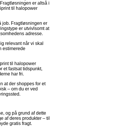
 Fragtløsningen er altså i
print til halopower
 på job. Fragtløsningen er
ingstype er utvivlsomt at
irksomhedens adresse.
ig relevant når vi skal
en estimerede
rint til halopower
 et fastsat tidspunkt,
rne har fri.
en at der shoppes for et
pisk – om du er ved
eringssted.
e, og på grund af dette
 af deres produkter – til
de gratis fragt.