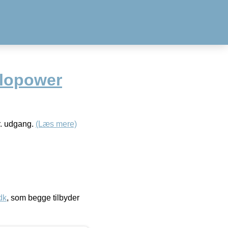
halopower
r. udgang.
(Læs mere)
dk
, som begge tilbyder