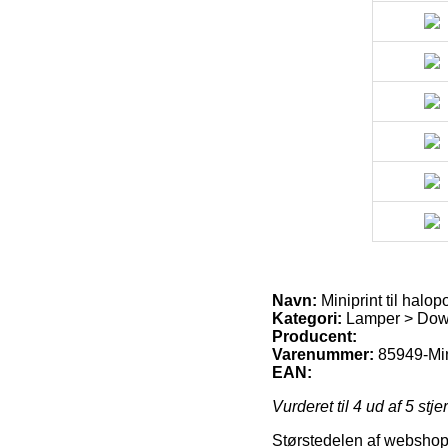
Navn:
Miniprint til halo
Kategori:
Lamper > Downl
Producent:
Varenummer:
85949-Min
EAN:
Vurderet til
4
ud af 5 stje
Størstedelen af webshops i