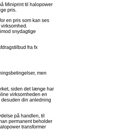
å Miniprint til halopower
ge pris.
for en pris som kan ses
t virksomhed.
r imod snydagtige
dragstilbud fra fx
etningsbetingelser, men
rket, siden det længe har
online virksomheden en
er desuden din anledning
ydelse på handlen, til
at man permanent beholder
 halopower transformer