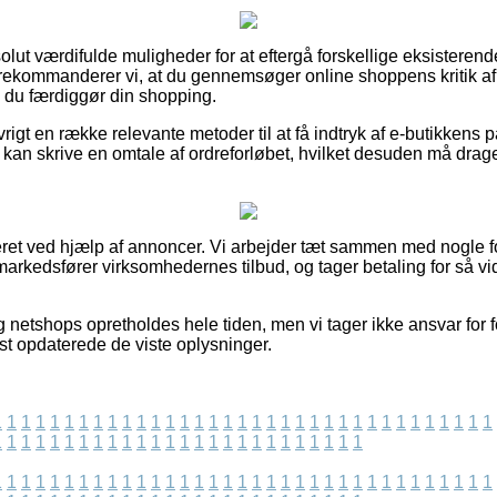
bsolut værdifulde muligheder for at eftergå forskellige eksistere
rekommanderer vi, at du gennemsøger online shoppens kritik af 
 du færdiggør din shopping.
igt en række relevante metoder til at få indtryk af e-butikkens 
k kan skrive en omtale af ordreforløbet, hvilket desuden må drages
eret ved hjælp af annoncer. Vi arbejder tæt sammen med nogle fo
markedsfører virksomhedernes tilbud, og tager betaling for så vi
 netshops opretholdes hele tiden, men vi tager ikke ansvar for f
gst opdaterede de viste oplysninger.
1
1
1
1
1
1
1
1
1
1
1
1
1
1
1
1
1
1
1
1
1
1
1
1
1
1
1
1
1
1
1
1
1
1
1
1
1
1
1
1
1
1
1
1
1
1
1
1
1
1
1
1
1
1
1
1
1
1
1
1
1
1
1
1
1
1
1
1
1
1
1
1
1
1
1
1
1
1
1
1
1
1
1
1
1
1
1
1
1
1
1
1
1
1
1
1