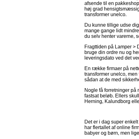
afsende til en pakkeshop, 
høj grad hensigtsmæssig,
transformer unelco.
Du kunne tillige udse dig a
mange gange lidt mindre p
du selv henter varerne, 
Fragttiden på Lamper > Do
bruge din ordre nu og he
leveringsdato ved det 
En række firmaer på nette
transformer unelco, men v
sådan at de med sikkerhe
Nogle få forretninger på 
fastsat beløb. Ellers sk
Herning, Kalundborg eller 
Det er i dag super enkelt
har flertallet af online
babyer og børn, men lige