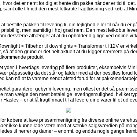
hvor det er nemt for dig at hente din pakke når der er tid til det.
 samt ofte tilmed den mest letkøbte fragtløsning ved køb af Mini
t bestille pakken til levering til din lejlighed eller til når du er
risbillig, men samtidig i høj grad nem. Den mest letkøbte lever
som desværre afhænger af at du opholder dig lige ved online v
wnlight > Tilbehør til downlights > Transformer til 12V er virkel
r, så af den grund er det helt aktuelt at du kigger nærmere på d
vedkommende produkt.
t yder 1 hverdags levering på flere produkter, eksempelvis Minip
ær påpasselig da det står og falder med at der bestilles forud for
d kan nå at få varerne sendt afsted forud for at pakkemedarbejde
nettet garanterer gebyrfri levering, men oftest er det så præmiss
ulle man vælge den mest betalelige leveringsmulighed, hvilket ty
Haslev – er at få fragtfirmaet til at levere dine varer til et udlev
 for købere at lave prissammenligning fra diverse online varehus
 firmaer ikke kunne lade være med at sænke salgsværdien på mange
ledes til herrer og damer – enormt, og endda nogle gange fremby