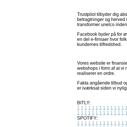
Trustpilot tilbyder dig a
betragtninger og herved 
transformer unelco inden
Facebook byder på for øvr
en del e-firmaer hvor fol
kundernes tilfredshed.
Vores website er finansi
webshops i form af at vi 
realiserer en ordre.
Fakta angående tilbud og
er iværksat siden vi nyli
BITLY:
1
1
1
1
1
1
1
1
1
1
1
1
1
1
1
1
1
1
1
1
1
1
1
1
1
1
SPOTIFY:
1
1
1
1
1
1
1
1
1
1
1
1
1