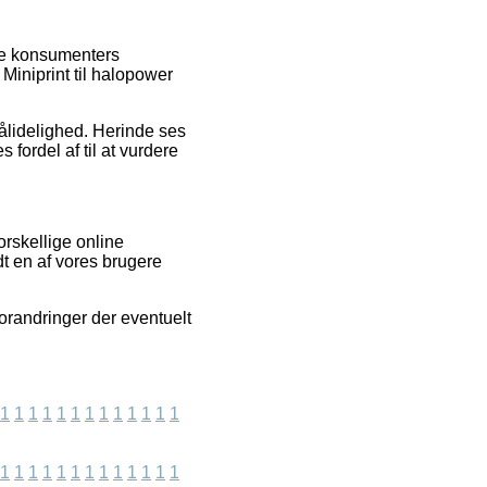
nde konsumenters
Miniprint til halopower
pålidelighed. Herinde ses
 fordel af til at vurdere
rskellige online
dt en af vores brugere
orandringer der eventuelt
1
1
1
1
1
1
1
1
1
1
1
1
1
1
1
1
1
1
1
1
1
1
1
1
1
1