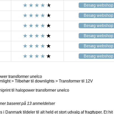
Besøg webshop
Besøg webshop
Besøg webshop
Besøg webshop
Besøg webshop
Besøg webshop
power transformer unelco
ight > Tilbehør til downlights > Transformer til 12V
iprint til halopower transformer unelco
rner baseret på
13
anmeldelser
 Danmark tildeler til alt held et stort udvalg af fragttyper. Et hi