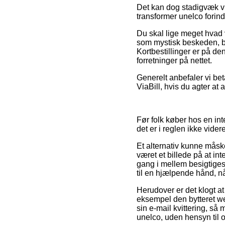
Det kan dog stadigvæk vis
transformer unelco forind
Du skal lige meget hvad 
som mystisk beskeden, bu
Kortbestillinger er på d
forretninger på nettet.
Generelt anbefaler vi bet
ViaBill, hvis du agter at a
Før folk køber hos en int
det er i reglen ikke vid
Et alternativ kunne måsk
været et billede på at i
gang i mellem besigtiges
til en hjælpende hånd, nå
Herudover er det klogt at
eksempel den bytteret web
sin e-mail kvittering, så
unelco, uden hensyn til o