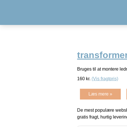
transforme
Bruges til at montere le
160
kr.
(Vis fragtpris)
Læs mere »
De mest populære websho
gratis fragt, hurtig lever