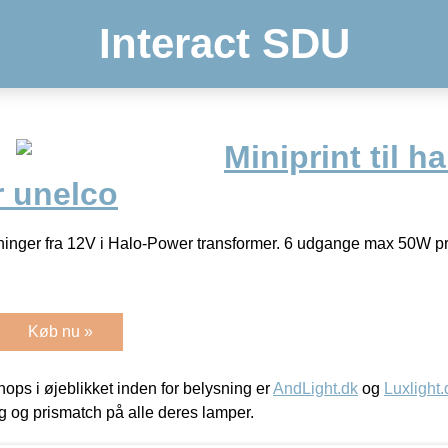
Interact SDU
Miniprint til 
r unelco
dninger fra 12V i Halo-Power transformer. 6 udgange max 50W p
Køb nu »
ps i øjeblikket inden for belysning er
AndLight.dk
og
Luxlight.
ing og prismatch på alle deres lamper.