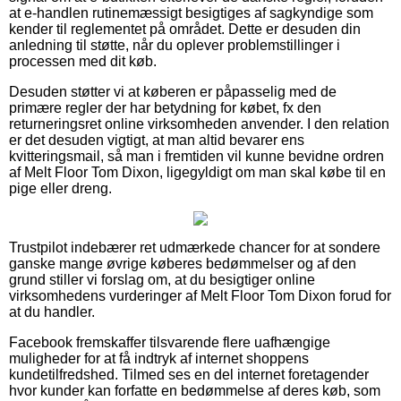
at e-handlen rutinemæssigt besigtiges af sagkyndige som
kender til reglementet på området. Dette er desuden din
anledning til støtte, når du oplever problemstillinger i
processen med dit køb.
Desuden støtter vi at køberen er påpasselig med de
primære regler der har betydning for købet, fx den
returneringsret online virksomheden anvender. I den relation
er det desuden vigtigt, at man altid bevarer ens
kvitteringsmail, så man i fremtiden vil kunne bevidne ordren
af Melt Floor Tom Dixon, ligegyldigt om man skal købe til en
pige eller dreng.
Trustpilot indebærer ret udmærkede chancer for at sondere
ganske mange øvrige køberes bedømmelser og af den
grund stiller vi forslag om, at du besigtiger online
virksomhedens vurderinger af Melt Floor Tom Dixon forud for
at du handler.
Facebook fremskaffer tilsvarende flere uafhængige
muligheder for at få indtryk af internet shoppens
kundetilfredshed. Tilmed ses en del internet foretagender
hvor kunder kan forfatte en bedømmelse af deres køb, som