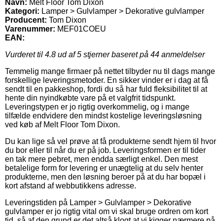
Navn:
Melt Floor Tom Dixon
Kategori:
Lamper > Gulvlamper > Dekorative gulvlamper
Producent:
Tom Dixon
Varenummer:
MEF01COEU
EAN:
Vurderet til
4.8
ud af 5 stjerner baseret på
44
anmeldelser
Temmelig mange firmaer på nettet tilbyder nu til dags mange
forskellige leveringsmetoder. En sikker vinder er i dag at få
sendt til en pakkeshop, fordi du så har fuld fleksibilitet til at
hente din nyindkøbte vare på et valgfrit tidspunkt.
Leveringstypen er jo rigtig overkommelig, og i mange
tilfælde endvidere den mindst kostelige leveringsløsning
ved køb af Melt Floor Tom Dixon.
Du kan lige så vel prøve at få produkterne sendt hjem til hvor
du bor eller til når du er på job. Leveringsformen er til tider
en tak mere pebret, men endda særligt enkel. Den mest
betalelige form for levering er unægtelig at du selv henter
produkterne, men den løsning beroer på at du har bopæl i
kort afstand af webbutikkens adresse.
Leveringstiden på Lamper > Gulvlamper > Dekorative
gulvlamper er jo rigtig vital om vi skal bruge ordren om kort
tid, så af den grund er det altså klogt at vi kigger nærmere på