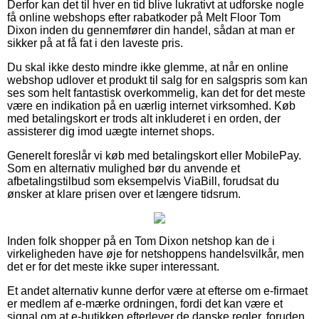
Derfor kan det til hver en tid blive lukrativt at udforske nogle
få online webshops efter rabatkoder på Melt Floor Tom
Dixon inden du gennemfører din handel, sådan at man er
sikker på at få fat i den laveste pris.
Du skal ikke desto mindre ikke glemme, at når en online
webshop udlover et produkt til salg for en salgspris som kan
ses som helt fantastisk overkommelig, kan det for det meste
være en indikation på en uærlig internet virksomhed. Køb
med betalingskort er trods alt inkluderet i en orden, der
assisterer dig imod uægte internet shops.
Generelt foreslår vi køb med betalingskort eller MobilePay.
Som en alternativ mulighed bør du anvende et
afbetalingstilbud som eksempelvis ViaBill, forudsat du
ønsker at klare prisen over et længere tidsrum.
Inden folk shopper på en Tom Dixon netshop kan de i
virkeligheden have øje for netshoppens handelsvilkår, men
det er for det meste ikke super interessant.
Et andet alternativ kunne derfor være at efterse om e-firmaet
er medlem af e-mærke ordningen, fordi det kan være et
signal om at e-butikken efterlever de danske regler, foruden