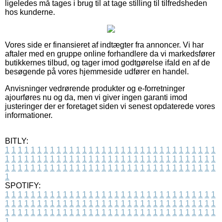
ligeledes må tages i brug til at tage stilling til tilfredsheden
hos kunderne.
Vores side er finansieret af indtægter fra annoncer. Vi har
aftaler med en gruppe online forhandlere da vi markedsfører
butikkernes tilbud, og tager imod godtgørelse ifald en af de
besøgende på vores hjemmeside udfører en handel.
Anvisninger vedrørende produkter og e-forretninger
ajourføres nu og da, men vi giver ingen garanti imod
justeringer der er foretaget siden vi senest opdaterede vores
informationer.
BITLY:
1
1
1
1
1
1
1
1
1
1
1
1
1
1
1
1
1
1
1
1
1
1
1
1
1
1
1
1
1
1
1
1
1
1
1
1
1
1
1
1
1
1
1
1
1
1
1
1
1
1
1
1
1
1
1
1
1
1
1
1
1
1
1
1
1
1
1
1
1
1
1
1
1
1
1
1
1
1
1
1
1
1
1
1
1
1
1
1
1
1
1
1
1
1
1
1
1
1
1
1
SPOTIFY:
1
1
1
1
1
1
1
1
1
1
1
1
1
1
1
1
1
1
1
1
1
1
1
1
1
1
1
1
1
1
1
1
1
1
1
1
1
1
1
1
1
1
1
1
1
1
1
1
1
1
1
1
1
1
1
1
1
1
1
1
1
1
1
1
1
1
1
1
1
1
1
1
1
1
1
1
1
1
1
1
1
1
1
1
1
1
1
1
1
1
1
1
1
1
1
1
1
1
1
1