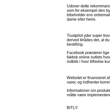
Udover dette rekommande
som for eksempel den bytt
bibeholder ens ordremail
dame eller herre.
Trustpilot yder super tr
derved tilrådes det, at 
bestilling.
Facebook præsterer lige 
faktisk online outlets hvo
indblik i hvor tilfredse k
Websitet er finansieret 
varer, og indhenter komm
Informationer om produkte
måtte være implementeret
BITLY: