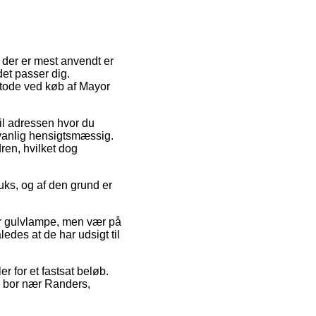
m der er mest anvendt er
det passer dig.
etode ved køb af Mayor
il adressen hvor du
dvanlig hensigtsmæssig.
ren, hvilket dog
uks, og af den grund er
or gulvlampe, men vær på
ledes at de har udsigt til
er for et fastsat beløb.
an bor nær Randers,