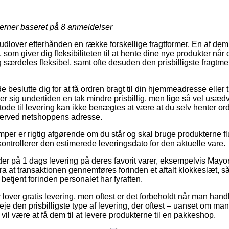
jerner baseret på
8
anmeldelser
s udlover efterhånden en række forskellige fragtformer. En af de
om giver dig fleksibiliteten til at hente dine nye produkter når 
 særdeles fleksibel, samt ofte desuden den prisbilligste fragtm
eslutte dig for at få ordren bragt til din hjemmeadresse eller t
ser sig undertiden en tak mindre prisbillig, men lige så vel usæ
ode til levering kan ikke benægtes at være at du selv henter ord
nærved netshoppens adresse.
per er rigtig afgørende om du står og skal bruge produkterne fl
i kontrollerer den estimerede leveringsdato for den aktuelle vare.
der på 1 dags levering på deres favorit varer, eksempelvis May
fra at transaktionen gennemføres forinden et aftalt klokkeslæt, så
 betjent forinden personalet har fyraften.
er lover gratis levering, men oftest er det forbeholdt når man handl
je den prisbilligste type af levering, der oftest – uanset om m
vil være at få dem til at levere produkterne til en pakkeshop.