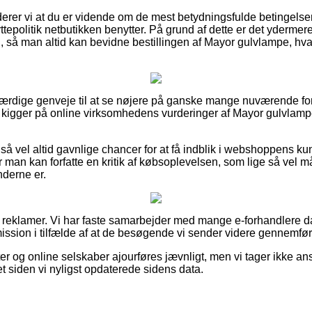
rer vi at du er vidende om de mest betydningsfulde betingelse
epolitik netbutikken benytter. På grund af dette er det ydermere
, så man altid kan bevidne bestillingen af Mayor gulvlampe, hv
oværdige genveje til at se nøjere på ganske mange nuværende fo
du kigger på online virksomhedens vurderinger af Mayor gulvlam
så vel altid gavnlige chancer for at få indblik i webshoppens k
r man kan forfatte en kritik af købsoplevelsen, som lige så vel må
underne er.
af reklamer. Vi har faste samarbejder med mange e-forhandlere d
ission i tilfælde af at de besøgende vi sender videre gennemfør
r og online selskaber ajourføres jævnligt, men vi tager ikke ans
 siden vi nyligst opdaterede sidens data.