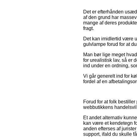
Det er efterhånden usædva
af den grund har massevi
mange af deres produkter 
fragt.
Det kan imidlertid være u
gulvlampe forud for at du
Man bør lige meget hvad 
for urealistisk lav, så er
ind under en ordning, so
Vi går generelt ind for 
fordel af en afbetalingsor
Forud for at folk bestil
webbutikkens handelsvilk
Et andet alternativ kunne 
kan være et kendetegn for 
anden efterses af juriste
support, ifald du skulle 