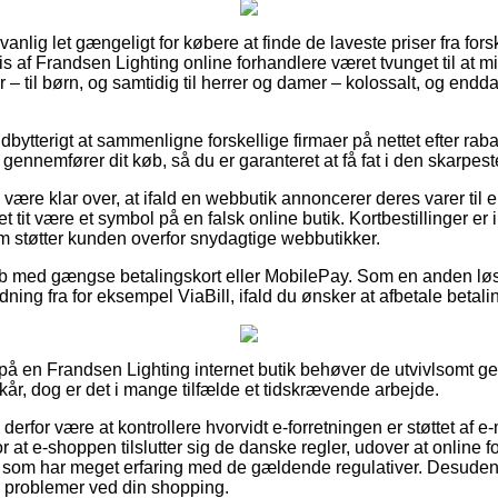
nlig let gængeligt for købere at finde de laveste priser fra fors
s af Frandsen Lighting online forhandlere været tvunget til at m
– til børn, og samtidig til herrer og damer – kolossalt, og endd
dbytterigt at sammenligne forskellige firmaer på nettet efter ra
 gennemfører dit køb, så du er garanteret at få fat i den skarpeste
være klar over, at ifald en webbutik annoncerer deres varer til
 det tit være et symbol på en falsk online butik. Kortbestillinger 
m støtter kunden overfor snydagtige webbutikker.
køb med gængse betalingskort eller MobilePay. Som en anden lø
dning fra for eksempel ViaBill, ifald du ønsker at afbetale betali
ler på en Frandsen Lighting internet butik behøver de utvivlsomt
år, dog er det i mange tilfælde et tidskrævende arbejde.
derfor være at kontrollere hvorvidt e-forretningen er støttet af e
at e-shoppen tilslutter sig de danske regler, udover at online for
r som har meget erfaring med de gældende regulativer. Desuden få
få problemer ved din shopping.