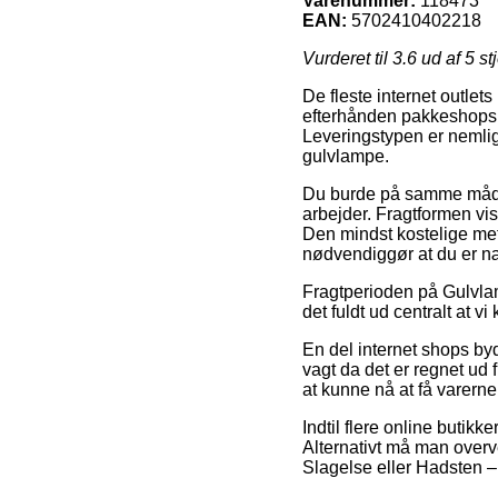
Varenummer:
118473
EAN:
5702410402218
Vurderet til
3.6
ud af 5 st
De fleste internet outlet
efterhånden pakkeshops, s
Leveringstypen er nemlig
gulvlampe.
Du burde på samme måde b
arbejder. Fragtformen vi
Den mindst kostelige met
nødvendiggør at du er 
Fragtperioden på Gulvlam
det fuldt ud centralt at v
En del internet shops by
vagt da det er regnet ud 
at kunne nå at få varerne
Indtil flere online butikk
Alternativt må man overve
Slagelse eller Hadsten – 