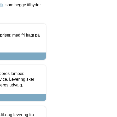
dk
, som begge tilbyder
priser, med fri fragt på
 deres lamper.
ice. Levering sker
deres udvalg.
l-dag levering fra