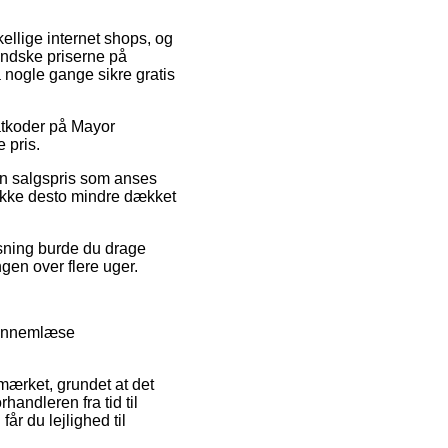
kellige internet shops, og
indske priserne på
a nogle gange sikre gratis
batkoder på Mayor
 pris.
 en salgspris som anses
er ikke desto mindre dækket
sning burde du drage
ngen over flere uger.
 gennemlæse
-mærket, grundet at det
handleren fra tid til
r du lejlighed til