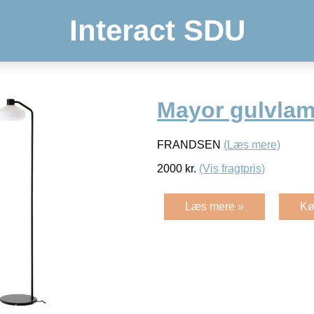
Interact SDU
Mayor gulvla
FRANDSEN
(Læs mere)
2000
kr.
(Vis fragtpris)
Læs mere »
Kø