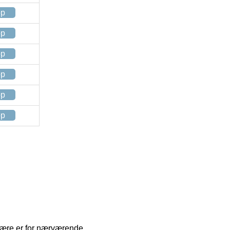
op
op
op
op
op
op
ulære er for nærværende