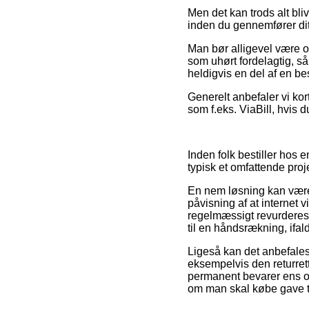
Men det kan trods alt bli
inden du gennemfører dit 
Man bør alligevel være o
som uhørt fordelagtig, så
heldigvis en del af en b
Generelt anbefaler vi ko
som f.eks. ViaBill, hvis 
Inden folk bestiller hos 
typisk et omfattende proj
En nem løsning kan være a
påvisning af at internet v
regelmæssigt revurderes
til en håndsrækning, ifal
Ligeså kan det anbefale
eksempelvis den returretti
permanent bevarer ens or
om man skal købe gave ti