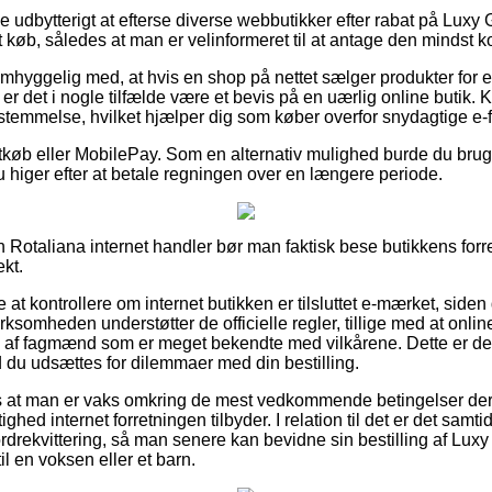
ve udbytterigt at efterse diverse webbutikker efter rabat på Luxy
køb, således at man er velinformeret til at antage den mindst ko
mhyggelig med, at hvis en shop på nettet sælger produkter for e
 er det i nogle tilfælde være et bevis på en uærlig online butik.
estemmelse, hvilket hjælper dig som køber overfor snydagtige e-f
rtkøb eller MobilePay. Som en alternativ mulighed burde du bruge
du higer efter at betale regningen over en længere periode.
en Rotaliana internet handler bør man faktisk bese butikkens forre
ekt.
t kontrollere om internet butikken er tilsluttet e-mærket, siden
irksomheden understøtter de officielle regler, tillige med at onli
 af fagmænd som er meget bekendte med vilkårene. Dette er d
d du udsættes for dilemmaer med din bestilling.
s at man er vaks omkring de mest vedkommende betingelser der 
ghed internet forretningen tilbyder. I relation til det er det samt
drekvittering, så man senere kan bevidne sin bestilling af Luxy
l en voksen eller et barn.