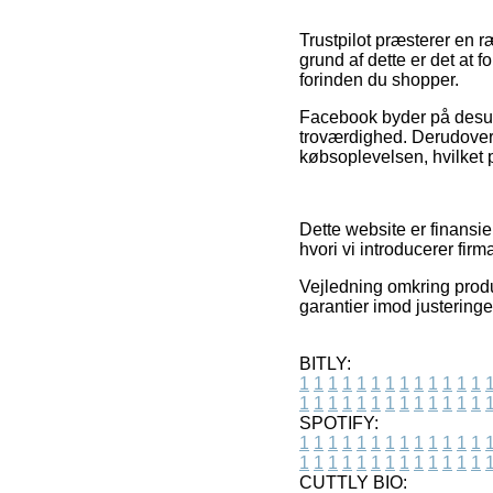
Trustpilot præsterer en 
grund af dette er det at
forinden du shopper.
Facebook byder på desuden
troværdighed. Derudover 
købsoplevelsen, hvilket 
Dette website er finansie
hvori vi introducerer fir
Vejledning omkring produk
garantier imod justeringe
BITLY:
1
1
1
1
1
1
1
1
1
1
1
1
1
1
1
1
1
1
1
1
1
1
1
1
1
1
SPOTIFY:
1
1
1
1
1
1
1
1
1
1
1
1
1
1
1
1
1
1
1
1
1
1
1
1
1
1
CUTTLY BIO: