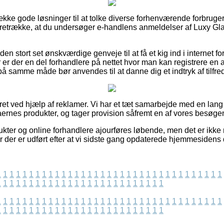
række gode løsninger til at tolke diverse forhenværende forbruge
 foretrække, at du undersøger e-handlens anmeldelser af Luxy Gl
 stort set ønskværdige genveje til at få et kig ind i internet fo
er der en del forhandlere på nettet hvor man kan registrere en 
på samme måde bør anvendes til at danne dig et indtryk af tilf
ret ved hjælp af reklamer. Vi har et tæt samarbejde med en lang
maernes produkter, og tager provision såfremt en af vores besøge
ter og online forhandlere ajourføres løbende, men det er ikke m
r der er udført efter at vi sidste gang opdaterede hjemmesidens 
1
1
1
1
1
1
1
1
1
1
1
1
1
1
1
1
1
1
1
1
1
1
1
1
1
1
1
1
1
1
1
1
1
1
1
1
1
1
1
1
1
1
1
1
1
1
1
1
1
1
1
1
1
1
1
1
1
1
1
1
1
1
1
1
1
1
1
1
1
1
1
1
1
1
1
1
1
1
1
1
1
1
1
1
1
1
1
1
1
1
1
1
1
1
1
1
1
1
1
1
1
1
1
1
1
1
1
1
1
1
1
1
1
1
1
1
1
1
1
1
1
1