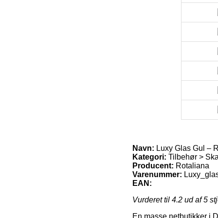
Navn:
Luxy Glas Gul – R
Kategori:
Tilbehør > S
Producent:
Rotaliana
Varenummer:
Luxy_gla
EAN:
Vurderet til
4.2
ud af 5 st
En masse netbutikker i D