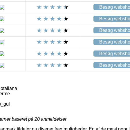
Besøg websh
Besøg websh
Besøg websh
Besøg websh
Besøg websh
Besøg websh
otaliana
kærme
s_gul
jerner baseret på
20
anmeldelser
anmark tildeler nu diverse fragtmuligheder. En af de mest pop