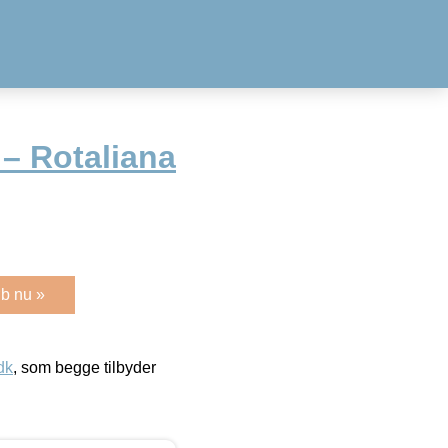
– Rotaliana
b nu »
dk
, som begge tilbyder