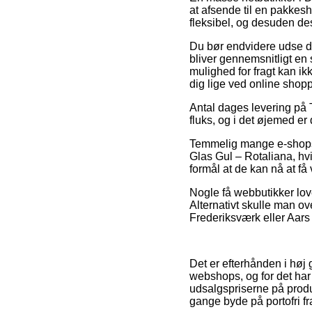
at afsende til en pakkesho
fleksibel, og desuden de
Du bør endvidere udse dig
bliver gennemsnitligt en
mulighed for fragt kan ik
dig lige ved online shop
Antal dages levering på 
fluks, og i det øjemed er
Temmelig mange e-shops 
Glas Gul – Rotaliana, hv
formål at de kan nå at få
Nogle få webbutikker lover
Alternativt skulle man o
Frederiksværk eller Aars –
Det er efterhånden i høj 
webshops, og for det har 
udsalgspriserne på produk
gange byde på portofri fr