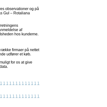
res observationer og på
as Gul – Rotaliana
rretningens
anmeldelse af
redsheden hos kunderne.
 række firmaer på nettet
nde udfører et køb.
uligt for os at give
data.
1
1
1
1
1
1
1
1
1
1
1
1
1
1
1
1
1
1
1
1
1
1
1
1
1
1