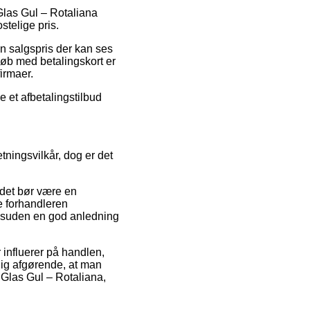
 Glas Gul – Rotaliana
stelige pris.
n salgspris der kan ses
 Køb med betalingskort er
irmaer.
 et afbetalingstilbud
tningsvilkår, dog er det
 det bør være en
ne forhandleren
esuden en god anledning
influerer på handlen,
idig afgørende, at man
 Glas Gul – Rotaliana,