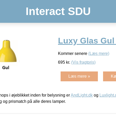
Interact SDU
Luxy Glas Gul 
Kommer senere
(Læs mere)
695
kr.
(Vis fragtpris)
Læs mere »
Kø
ps i øjeblikket inden for belysning er
AndLight.dk
og
Luxlight.
ing og prismatch på alle deres lamper.