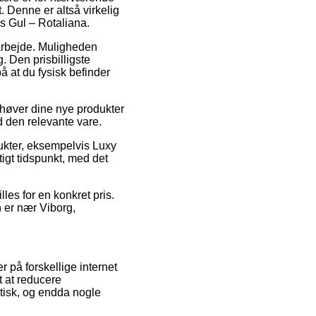
t. Denne er altså virkelig
s Gul – Rotaliana.
 arbejde. Muligheden
 Den prisbilligste
å at du fysisk befinder
ehøver dine nye produkter
d den relevante vare.
kter, eksempelvis Luxy
igt tidspunkt, med det
lles for en konkret pris.
n er nær Viborg,
r på forskellige internet
t at reducere
stisk, og endda nogle