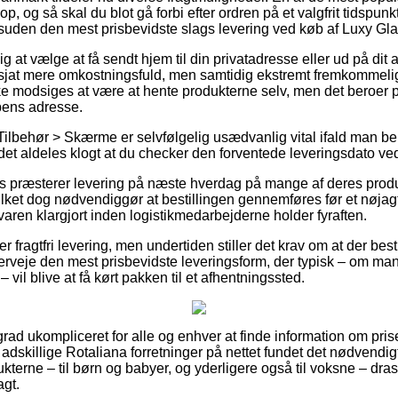
p, og så skal du blot gå forbi efter ordren på et valgfrit tidspunk
suden den mest prisbevidste slags levering ved køb af Luxy Gla
 at vælge at få sendt hjem til din privatadresse eller ud på dit
 sjat mere omkostningsfuld, men samtidig ekstremt fremkommelig.
ke modsiges at være at hente produkterne selv, men det beroer p
pens adresse.
Tilbehør > Skærme er selvfølgelig usædvanlig vital ifald man b
 det aldeles klogt at du checker den forventede leveringsdato ve
præsterer levering på næste hverdag på mange af deres produ
ilket dog nødvendiggør at bestillingen gennemføres før et nøjagt
 varen klargjort inden logistikmedarbejderne holder fyraften.
 fragtfri levering, men undertiden stiller det krav om at der besti
verveje den mest prisbevidste leveringsform, der typisk – om ma
 vil blive at få kørt pakken til et afhentningssted.
grad ukompliceret for alle og enhver at finde information om prise
adskillige Rotaliana forretninger på nettet fundet det nødvendig
terne – til børn og babyer, og yderligere også til voksne – dra
agt.