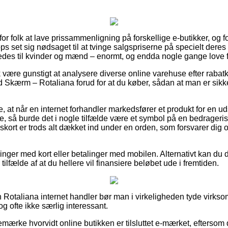
for folk at lave prissammenligning på forskellige e-butikker, og f
 set sig nødsaget til at tvinge salgspriserne på specielt deres be
edes til kvinder og mænd – enormt, og endda nogle gange love fri
 være gunstigt at analysere diverse online varehuse efter raba
Skærm – Rotaliana forud for at du køber, sådan at man er sikk
at når en internet forhandler markedsfører et produkt for en u
, så burde det i nogle tilfælde være et symbol på en bedragerisk
skort er trods alt dækket ind under en orden, som forsvarer dig 
llinger med kort eller betalinger med mobilen. Alternativt kan du 
 tilfælde af at du hellere vil finansiere beløbet ude i fremtiden.
en Rotaliana internet handler bør man i virkeligheden tyde virk
dog ofte ikke særlig interessant.
bemærke hvorvidt online butikken er tilsluttet e-mærket, eftersom