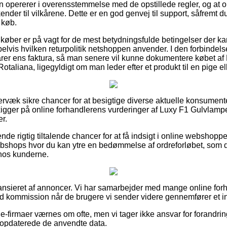
opererer i overensstemmelse med de opstillede regler, og at on
ender til vilkårene. Dette er en god genvej til support, såfremt du
 køb.
t køber er på vagt for de mest betydningsfulde betingelser der k
lvis hvilken returpolitik netshoppen anvender. I den forbindelse e
arer ens faktura, så man senere vil kunne dokumentere købet a
aliana, ligegyldigt om man leder efter et produkt til en pige el
ervæk sikre chancer for at besigtige diverse aktuelle konsument
u kigger på online forhandlerens vurderinger af Luxy F1 Gulvla
er.
rende rigtig tiltalende chancer for at få indsigt i online webshop
bshops hvor du kan ytre en bedømmelse af ordreforløbet, som 
 hos kunderne.
ansieret af annoncer. Vi har samarbejder med mange online for
od kommission når de brugere vi sender videre gennemfører et i
-firmaer værnes om ofte, men vi tager ikke ansvar for forandrin
t opdaterede de anvendte data.