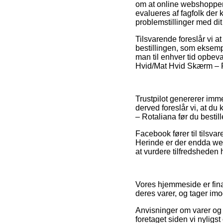
om at online webshoppen 
evalueres af fagfolk der k
problemstillinger med dit
Tilsvarende foreslår vi a
bestillingen, som eksempe
man til enhver tid opbev
Hvid/Mat Hvid Skærm – Rot
Trustpilot genererer imm
derved foreslår vi, at d
– Rotaliana før du bestill
Facebook fører til tilsva
Herinde er der endda we
at vurdere tilfredsheden
Vores hjemmeside er fin
deres varer, og tager im
Anvisninger om varer og e
foretaget siden vi nyligs