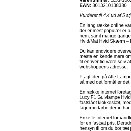
Varenummer:
1LXF100
EAN:
8013210138380
Vurderet til
4.4
ud af 5 st
En lang række online var
der er mest populær er p.
nem, samt mange gange e
Hvid/Mat Hvid Skærm – 
Du kan endvidere overveje
meste en kende mere omko
til enhver tid være selv 
webshoppens adresse.
Fragttiden på Alle Lampe
så med det formål er det h
En række internet foretag
Luxy F1 Gulvlampe Hvid/M
fastslået klokkeslæt, med
lagermedarbejderne har f
Enkelte internet forhandl
for en fastsat pris. Derud
hensyn til om du bor tæt på