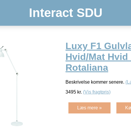
Interact SDU
Luxy F1 Gulv
Hvid/Mat Hvid
Rotaliana
Beskrivelse kommer senere.
(L
3495
kr.
(Vis fragtpris)
Læs mere »
Kø