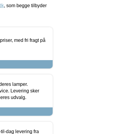
dk
, som begge tilbyder
priser, med fri fragt på
 deres lamper.
ice. Levering sker
deres udvalg.
l-dag levering fra