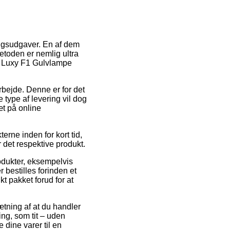
ingsudgaver. En af dem
etoden er nemlig ultra
f Luxy F1 Gulvlampe
rbejde. Denne er for det
type af levering vil dog
æt på online
rne inden for kort tid,
r det respektive produkt.
rodukter, eksempelvis
bestilles forinden et
kt pakket forud for at
ætning af at du handler
ing, som tit – uden
e dine varer til en