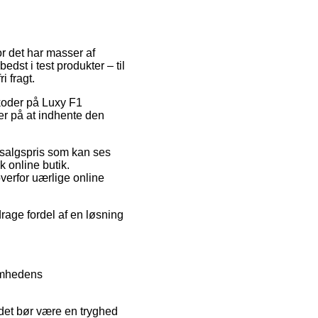
or det har masser af
dst i test produkter – til
 fragt.
tkoder på Luxy F1
er på at indhente den
dsalgspris som kan ses
 online butik.
overfor uærlige online
drage fordel af en løsning
somhedens
 det bør være en tryghed