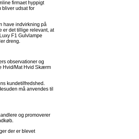
line firmaet hyppigt
 bliver udsat for
an have indvirkning på
r det tillige relevant, at
f Luxy F1 Gulvlampe
ler dreng.
ers observationer og
mpe Hvid/Mat Hvid Skærm
pens kundetilfredshed.
desuden må anvendes til
handlere og promoverer
ndkøb.
ger der er blevet