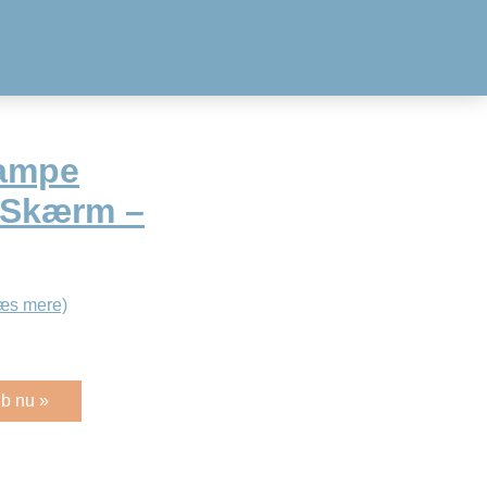
lampe
 Skærm –
æs mere)
b nu »