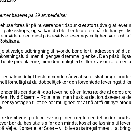
202ER0
jerner baseret på
29
anmeldelser
ehuse foreslår på nuværende tidspunkt et stort udvalg af lever
t. pakkeshops, og så kan du blot hente ordren når du har lyst. M
ndvidere den mest prisbevidste leveringsmulighed ved køb a
Rotaliana.
 at vælge udbringning til hvor du bor eller til adressen på dit a
stningsfuld, men til gengæld temmelig enkel. Den prisbilligste 
at hente produkterne, men den mulighed stiller krav om at du er t
r er ualmindeligt bestemmende når vi absolut skal bruge produkte
elt fornuftigt at du dobbelttjekker den forventede leveringstid fo
ender tilsiger dag-til-dag levering på en lang række af deres p
at Hvid Skærm – Rotaliana, men husk at det forudsætter at der 
 hensynstagen til at de har mulighed for at nå at få dit nye produ
ri.
ere frembyder portofri levering, men i reglen er det under foruds
over bør du beslutte sig for den mindst kostelige løsning til lever
 Vejle, Korsør eller Sorø – vil blive at få fragtfirmaet til at bring