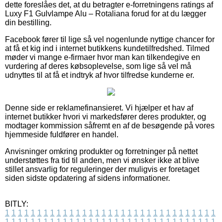
dette foreslåes det, at du betragter e-forretningens ratings af
Luxy F1 Gulvlampe Alu – Rotaliana forud for at du lægger
din bestilling.
Facebook fører til lige så vel nogenlunde nyttige chancer for
at få et kig ind i internet butikkens kundetilfredshed. Tilmed
møder vi mange e-firmaer hvor man kan tilkendegive en
vurdering af deres købsoplevelse, som lige så vel må
udnyttes til at få et indtryk af hvor tilfredse kunderne er.
Denne side er reklamefinansieret. Vi hjælper et hav af
internet butikker hvori vi markedsfører deres produkter, og
modtager kommission såfremt en af de besøgende på vores
hjemmeside fuldfører en handel.
Anvisninger omkring produkter og forretninger på nettet
understøttes fra tid til anden, men vi ønsker ikke at blive
stillet ansvarlig for reguleringer der muligvis er foretaget
siden sidste opdatering af sidens informationer.
BITLY:
1
1
1
1
1
1
1
1
1
1
1
1
1
1
1
1
1
1
1
1
1
1
1
1
1
1
1
1
1
1
1
1
1
1
1
1
1
1
1
1
1
1
1
1
1
1
1
1
1
1
1
1
1
1
1
1
1
1
1
1
1
1
1
1
1
1