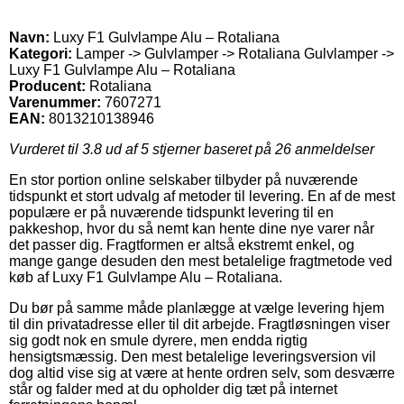
Navn:
Luxy F1 Gulvlampe Alu – Rotaliana
Kategori:
Lamper -> Gulvlamper -> Rotaliana Gulvlamper ->
Luxy F1 Gulvlampe Alu – Rotaliana
Producent:
Rotaliana
Varenummer:
7607271
EAN:
8013210138946
Vurderet til
3.8
ud af 5 stjerner baseret på
26
anmeldelser
En stor portion online selskaber tilbyder på nuværende
tidspunkt et stort udvalg af metoder til levering. En af de mest
populære er på nuværende tidspunkt levering til en
pakkeshop, hvor du så nemt kan hente dine nye varer når
det passer dig. Fragtformen er altså ekstremt enkel, og
mange gange desuden den mest betalelige fragtmetode ved
køb af Luxy F1 Gulvlampe Alu – Rotaliana.
Du bør på samme måde planlægge at vælge levering hjem
til din privatadresse eller til dit arbejde. Fragtløsningen viser
sig godt nok en smule dyrere, men endda rigtig
hensigtsmæssig. Den mest betalelige leveringsversion vil
dog altid vise sig at være at hente ordren selv, som desværre
står og falder med at du opholder dig tæt på internet