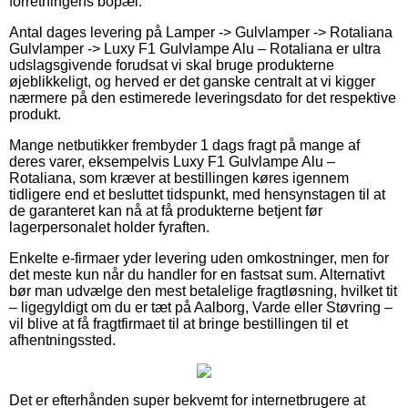
forretningens bopæl.
Antal dages levering på Lamper -> Gulvlamper -> Rotaliana
Gulvlamper -> Luxy F1 Gulvlampe Alu – Rotaliana er ultra
udslagsgivende forudsat vi skal bruge produkterne
øjeblikkeligt, og herved er det ganske centralt at vi kigger
nærmere på den estimerede leveringsdato for det respektive
produkt.
Mange netbutikker frembyder 1 dags fragt på mange af
deres varer, eksempelvis Luxy F1 Gulvlampe Alu –
Rotaliana, som kræver at bestillingen køres igennem
tidligere end et besluttet tidspunkt, med hensynstagen til at
de garanteret kan nå at få produkterne betjent før
lagerpersonalet holder fyraften.
Enkelte e-firmaer yder levering uden omkostninger, men for
det meste kun når du handler for en fastsat sum. Alternativt
bør man udvælge den mest betalelige fragtløsning, hvilket tit
– ligegyldigt om du er tæt på Aalborg, Varde eller Støvring –
vil blive at få fragtfirmaet til at bringe bestillingen til et
afhentningssted.
Det er efterhånden super bekvemt for internetbrugere at