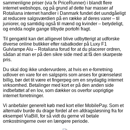
sammenligne priser (via fx PriceRunner) i blandt flere
internet webshops, og på grund af dette har masser af
Rotaliana internet handler i Danmark fundet det uundgåeligt
at reducere salgsværdien på en række af deres varer – til
juniorer, og samtidig også til mænd og kvinder – betydeligt,
og endda nogle gange tilbyde portofri fragt.
Til gengæld kan det alligevel blive udbytterigt at udforske
diverse online butikker efter rabatkoder på Luxy F1
Gulvlampe Alu – Rotaliana forud for at du placerer ordren,
sådan at man er på den sikre side med at få den skarpeste
pris.
Du skal dog ikke undervurdere, at hvis en e-forretning
udlover en vare for en salgspris som anses for grænseløst
billig, bør det tit være et fingerpeg om en snydagtig internet
virksomhed. Betalinger med kort er på den anden side
indbefattet af en lov, som dækker os overfor uoprigtige
internet forretninger.
Vi anbefaler generelt køb med kort eller MobilePay. Som et
alternativ burde du drage fordel af en afdragsløsning fra for
eksempel ViaBill, for så vidt du gerne vil betale
omkostningerne over en længere periode.