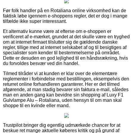
Før folk handler på en Rotaliana online virksomhed kan de
faktisk løbe igennem e-shoppens regler, det er dog i mange
tilfælde ikke super interessant.
Et alternativ kunne være at efterse om e-shoppen er
verificeret af e-mærket, grundet at det skulle være en tryghed
om at internet firmaet tilslutter sig de gældende danske
regler, tillige med at internet selskabet af og til besigtiges af
specialister som kender til bestemmelserne på området.
Dette er desuden en god lejlighed til en håndsrækning, hvis
du forvoldes besvær ved din handel.
Tilmed tilråder vi at kunden er klar over de elementære
reglementer i forbindelse med bestillingen, eksempelvis den
returret online forhandleren garanterer. Her er det tilmed
afgørende, at man stadig bevarer sin faktura e-mail, således
man en anden gang kan bevidne sin shopping af Luxy F1
Gulvlampe Alu – Rotaliana, uden hensyn til om man skal
shoppe til en kvinde eller mand.
Trustpilot bringer dig egentlig udmærkede chancer for at
beskue ret mange aktuelle køberes kritik og på grund af