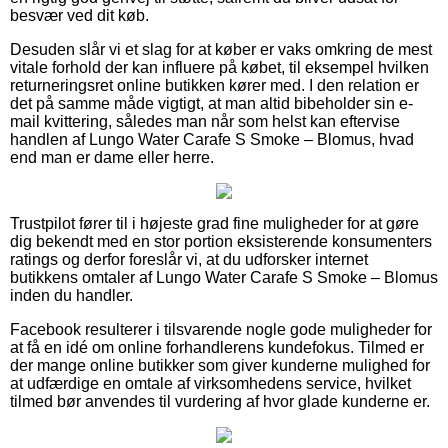
besvær ved dit køb.
Desuden slår vi et slag for at køber er vaks omkring de mest
vitale forhold der kan influere på købet, til eksempel hvilken
returneringsret online butikken kører med. I den relation er
det på samme måde vigtigt, at man altid bibeholder sin e-
mail kvittering, således man når som helst kan eftervise
handlen af Lungo Water Carafe S Smoke – Blomus, hvad
end man er dame eller herre.
Trustpilot fører til i højeste grad fine muligheder for at gøre
dig bekendt med en stor portion eksisterende konsumenters
ratings og derfor foreslår vi, at du udforsker internet
butikkens omtaler af Lungo Water Carafe S Smoke – Blomus
inden du handler.
Facebook resulterer i tilsvarende nogle gode muligheder for
at få en idé om online forhandlerens kundefokus. Tilmed er
der mange online butikker som giver kunderne mulighed for
at udfærdige en omtale af virksomhedens service, hvilket
tilmed bør anvendes til vurdering af hvor glade kunderne er.