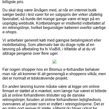
billigste pris.
Du skal dog være årvågen med, at når en internet butik
sælger bedst i test varer for en salgspris der virker ufattelig
favorabel, så burde det mange gange være et tegn på en
uoprigtig webbutik. Kortbetalinger er imidlertid indbefattet af
en retningslinje, hvilket begunstiger køberen overfor uærlige
e-shops.
Vi anbefaler generelt køb med gængse betalingskort eller
mobilbetaling. Som alternativ bør du drage nytte af en
løsning på afbetaling fra fx ViaBill, i tilfælde af at du vil
afdrage pengene over flere uger.
Før nogen shopper hos en Blomus e-forhandler behøver
man når alt kommer til alt gennemgå e-shoppens vilkår, men
det er normalt et tidskrævende projekt.
En anden løsning kunne måske være at kigge om online
firmaet er støttet af e-mærket, som længe har været et billede
på at online forhandleren tilslutter sig de danske
retningslinjer, foruden at online forhandleren lejlighedsvis
overværes af jurister som er indført i retningslinjerne. Det er
en rigtig god genvej til støtte, såfremt du bliver udsat for