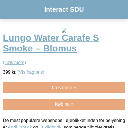
Interact SDU
Lungo Water Carafe S
Smoke – Blomus
(Læs mere)
399
kr.
(Vis fragtpris)
Læs mere »
Køb nu »
De mest populære webshops i øjeblikket inden for belysning
er
AndLight.dk
og
Luxlight.dk
, som begge tilbyder gratis