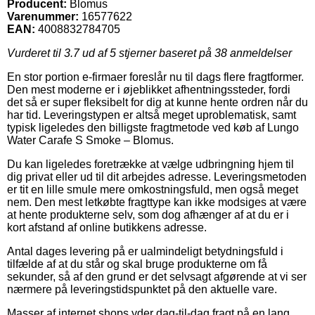
Producent:
Blomus
Varenummer:
16577622
EAN:
4008832784705
Vurderet til
3.7
ud af 5 stjerner baseret på
38
anmeldelser
En stor portion e-firmaer foreslår nu til dags flere fragtformer.
Den mest moderne er i øjeblikket afhentningssteder, fordi
det så er super fleksibelt for dig at kunne hente ordren når du
har tid. Leveringstypen er altså meget uproblematisk, samt
typisk ligeledes den billigste fragtmetode ved køb af Lungo
Water Carafe S Smoke – Blomus.
Du kan ligeledes foretrække at vælge udbringning hjem til
dig privat eller ud til dit arbejdes adresse. Leveringsmetoden
er tit en lille smule mere omkostningsfuld, men også meget
nem. Den mest letkøbte fragttype kan ikke modsiges at være
at hente produkterne selv, som dog afhænger af at du er i
kort afstand af online butikkens adresse.
Antal dages levering på er ualmindeligt betydningsfuld i
tilfælde af at du står og skal bruge produkterne om få
sekunder, så af den grund er det selvsagt afgørende at vi ser
nærmere på leveringstidspunktet på den aktuelle vare.
Masser af internet shops yder dag-til-dag fragt på en lang