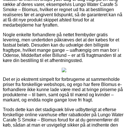
række af deres varer, eksempelvis Lungo Water Carafe S
Smoke – Blomus, hvilket er regnet ud fra at bestillingen
realiseres før et angivent tidspunkt, så de garanteret kan nå
at få dit nye produkt skippet afsted forud for at
medarbejderne har fyraften.
Nogle enkelte forhandlere på nettet frembyder gratis
levering, men undertiden påkræves det at der købes for et
fastsat beløb. Desuden kan du udvælge den billigste
fragttype, hvilket mange gange – uafhængig om man bor i
Odense, Middelfart eller Billund – er at få fragtmanden til at
køre din bestilling til et afhentningssted.
Det er jo ekstremt simpelt for forbrugerne at sammenholde
priser fra forskellige webshops, og ergo har flere Blomus e-
forhandlere ikke kunne lade være med at tvinge priserne på
produkterne – til børn, samt også til mænd og kvinder –
markant, og endda nogle gange love fri fragt.
Trods dette kan det stadigvæk blive udbytterigt at efterse
forskellige online varehuse efter rabatkoder på Lungo Water
Carafe S Smoke – Blomus forud for at du gennemfører dit
køb, sådan at man er usvigeligt sikker på at indhente den