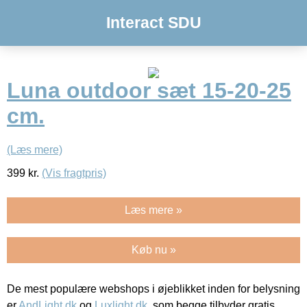
Interact SDU
Luna outdoor sæt 15-20-25
cm.
(Læs mere)
399
kr.
(Vis fragtpris)
Læs mere »
Køb nu »
De mest populære webshops i øjeblikket inden for belysning
er
AndLight.dk
og
Luxlight.dk
, som begge tilbyder gratis