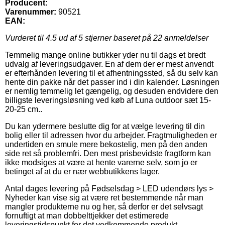
Producent:
Varenummer:
90521
EAN:
Vurderet til
4.5
ud af 5 stjerner baseret på
22
anmeldelser
Temmelig mange online butikker yder nu til dags et bredt
udvalg af leveringsudgaver. En af dem der er mest anvendt
er efterhånden levering til et afhentningssted, så du selv kan
hente din pakke når det passer ind i din kalender. Løsningen
er nemlig temmelig let gængelig, og desuden endvidere den
billigste leveringsløsning ved køb af Luna outdoor sæt 15-
20-25 cm..
Du kan ydermere beslutte dig for at vælge levering til din
bolig eller til adressen hvor du arbejder. Fragtmuligheden er
undertiden en smule mere bekostelig, men på den anden
side ret så problemfri. Den mest prisbevidste fragtform kan
ikke modsiges at være at hente varerne selv, som jo er
betinget af at du er nær webbutikkens lager.
Antal dages levering på Fødselsdag > LED udendørs lys >
Nyheder kan vise sig at være ret bestemmende når man
mangler produkterne nu og her, så derfor er det selvsagt
fornuftigt at man dobbelttjekker det estimerede
leveringstidspunkt for det vedkommende produkt.