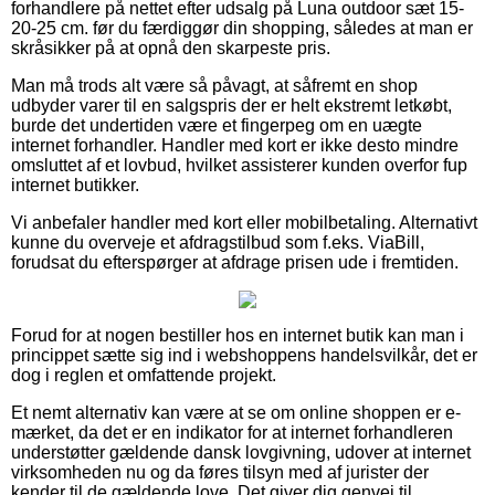
forhandlere på nettet efter udsalg på Luna outdoor sæt 15-
20-25 cm. før du færdiggør din shopping, således at man er
skråsikker på at opnå den skarpeste pris.
Man må trods alt være så påvagt, at såfremt en shop
udbyder varer til en salgspris der er helt ekstremt letkøbt,
burde det undertiden være et fingerpeg om en uægte
internet forhandler. Handler med kort er ikke desto mindre
omsluttet af et lovbud, hvilket assisterer kunden overfor fup
internet butikker.
Vi anbefaler handler med kort eller mobilbetaling. Alternativt
kunne du overveje et afdragstilbud som f.eks. ViaBill,
forudsat du efterspørger at afdrage prisen ude i fremtiden.
Forud for at nogen bestiller hos en internet butik kan man i
princippet sætte sig ind i webshoppens handelsvilkår, det er
dog i reglen et omfattende projekt.
Et nemt alternativ kan være at se om online shoppen er e-
mærket, da det er en indikator for at internet forhandleren
understøtter gældende dansk lovgivning, udover at internet
virksomheden nu og da føres tilsyn med af jurister der
kender til de gældende love. Det giver dig genvej til