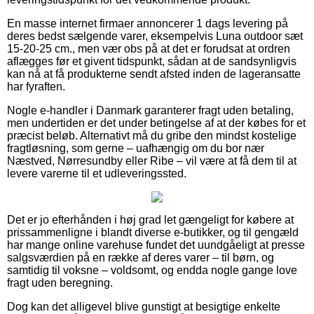
En masse internet firmaer annoncerer 1 dags levering på
deres bedst sælgende varer, eksempelvis Luna outdoor sæt
15-20-25 cm., men vær obs på at det er forudsat at ordren
aflægges før et givent tidspunkt, sådan at de sandsynligvis
kan nå at få produkterne sendt afsted inden de lageransatte
har fyraften.
Nogle e-handler i Danmark garanterer fragt uden betaling,
men undertiden er det under betingelse af at der købes for et
præcist beløb. Alternativt må du gribe den mindst kostelige
fragtløsning, som gerne – uafhængig om du bor nær
Næstved, Nørresundby eller Ribe – vil være at få dem til at
levere varerne til et udleveringssted.
Det er jo efterhånden i høj grad let gængeligt for købere at
prissammenligne i blandt diverse e-butikker, og til gengæld
har mange online varehuse fundet det uundgåeligt at presse
salgsværdien på en række af deres varer – til børn, og
samtidig til voksne – voldsomt, og endda nogle gange love
fragt uden beregning.
Dog kan det alligevel blive gunstigt at besigtige enkelte