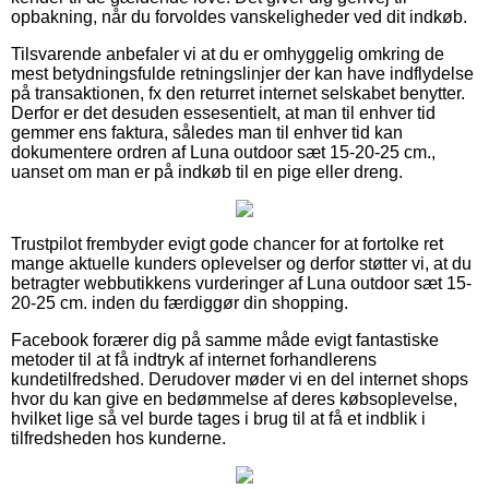
opbakning, når du forvoldes vanskeligheder ved dit indkøb.
Tilsvarende anbefaler vi at du er omhyggelig omkring de
mest betydningsfulde retningslinjer der kan have indflydelse
på transaktionen, fx den returret internet selskabet benytter.
Derfor er det desuden essesentielt, at man til enhver tid
gemmer ens faktura, således man til enhver tid kan
dokumentere ordren af Luna outdoor sæt 15-20-25 cm.,
uanset om man er på indkøb til en pige eller dreng.
Trustpilot frembyder evigt gode chancer for at fortolke ret
mange aktuelle kunders oplevelser og derfor støtter vi, at du
betragter webbutikkens vurderinger af Luna outdoor sæt 15-
20-25 cm. inden du færdiggør din shopping.
Facebook forærer dig på samme måde evigt fantastiske
metoder til at få indtryk af internet forhandlerens
kundetilfredshed. Derudover møder vi en del internet shops
hvor du kan give en bedømmelse af deres købsoplevelse,
hvilket lige så vel burde tages i brug til at få et indblik i
tilfredsheden hos kunderne.