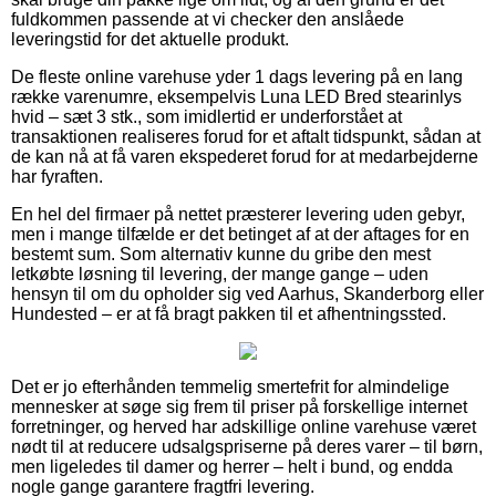
fuldkommen passende at vi checker den anslåede
leveringstid for det aktuelle produkt.
De fleste online varehuse yder 1 dags levering på en lang
række varenumre, eksempelvis Luna LED Bred stearinlys
hvid – sæt 3 stk., som imidlertid er underforstået at
transaktionen realiseres forud for et aftalt tidspunkt, sådan at
de kan nå at få varen ekspederet forud for at medarbejderne
har fyraften.
En hel del firmaer på nettet præsterer levering uden gebyr,
men i mange tilfælde er det betinget af at der aftages for en
bestemt sum. Som alternativ kunne du gribe den mest
letkøbte løsning til levering, der mange gange – uden
hensyn til om du opholder sig ved Aarhus, Skanderborg eller
Hundested – er at få bragt pakken til et afhentningssted.
Det er jo efterhånden temmelig smertefrit for almindelige
mennesker at søge sig frem til priser på forskellige internet
forretninger, og herved har adskillige online varehuse været
nødt til at reducere udsalgspriserne på deres varer – til børn,
men ligeledes til damer og herrer – helt i bund, og endda
nogle gange garantere fragtfri levering.