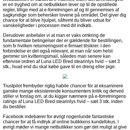
er en tryghed om at netbutikken lever op til de opstillede
regler, tillige med at e-forretningen af og til gennemses af
sagkyndige som behersker lovene på området. Det giver dig
chance for at blive hjulpet, såfremt du bliver udsat for
vanskeligheder i processen med dit indkøb.
Derudover anbefaler vi at man er vaks omkring de
fundamentale betingelser der er gældende for bestillingen,
som fx hvilken returneringsret e-firmaet tilsikrer. I den
forbindelse er det også relevant, at man når som helst
gemmer sin kvitteringsmail, således man senere kan
eftervise ordren af Luna LED Bred stearinlys hvid – sæt 3
stk., hvad end du skal købe gave til en dreng eller pige.
Trustpilot frembyder rigtig habile chancer for at eksaminere
ganske mange eksisterende konsumenters kritik og derved
stiller vi forslag om, at du kigger nærmere på e-forretningens
ratings af Luna LED Bred stearinlys hvid – sæt 3 stk. inden
du bestiller.
Facebook indebærer for øvrigt nogenlunde fantastiske
chancer for at få indtryk af online butikkens kundefokus. I
øvrigt møder vi mange netbutikker som gør det muligt at give