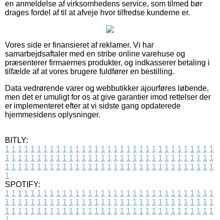
en anmeldelse af virksomhedens service, som tilmed bør
drages fordel af til at afveje hvor tilfredse kunderne er.
Vores side er finansieret af reklamer. Vi har
samarbejdsaftaler med en stribe online varehuse og
præsenterer firmaernes produkter, og indkasserer betaling i
tilfælde af at vores brugere fuldfører en bestilling.
Data vedrørende varer og webbutikker ajourføres løbende,
men det er umuligt for os at give garantier imod rettelser der
er implementeret efter at vi sidste gang opdaterede
hjemmesidens oplysninger.
BITLY:
1
1
1
1
1
1
1
1
1
1
1
1
1
1
1
1
1
1
1
1
1
1
1
1
1
1
1
1
1
1
1
1
1
1
1
1
1
1
1
1
1
1
1
1
1
1
1
1
1
1
1
1
1
1
1
1
1
1
1
1
1
1
1
1
1
1
1
1
1
1
1
1
1
1
1
1
1
1
1
1
1
1
1
1
1
1
1
1
1
1
1
1
1
1
1
1
1
1
1
1
SPOTIFY:
1
1
1
1
1
1
1
1
1
1
1
1
1
1
1
1
1
1
1
1
1
1
1
1
1
1
1
1
1
1
1
1
1
1
1
1
1
1
1
1
1
1
1
1
1
1
1
1
1
1
1
1
1
1
1
1
1
1
1
1
1
1
1
1
1
1
1
1
1
1
1
1
1
1
1
1
1
1
1
1
1
1
1
1
1
1
1
1
1
1
1
1
1
1
1
1
1
1
1
1