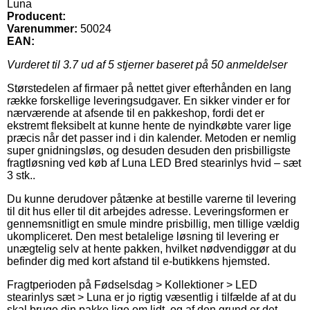
Luna
Producent:
Varenummer:
50024
EAN:
Vurderet til
3.7
ud af 5 stjerner baseret på
50
anmeldelser
Størstedelen af firmaer på nettet giver efterhånden en lang
række forskellige leveringsudgaver. En sikker vinder er for
nærværende at afsende til en pakkeshop, fordi det er
ekstremt fleksibelt at kunne hente de nyindkøbte varer lige
præcis når det passer ind i din kalender. Metoden er nemlig
super gnidningsløs, og desuden desuden den prisbilligste
fragtløsning ved køb af Luna LED Bred stearinlys hvid – sæt
3 stk..
Du kunne derudover påtænke at bestille varerne til levering
til dit hus eller til dit arbejdes adresse. Leveringsformen er
gennemsnitligt en smule mindre prisbillig, men tillige vældig
ukompliceret. Den mest betalelige løsning til levering er
unægtelig selv at hente pakken, hvilket nødvendiggør at du
befinder dig med kort afstand til e-butikkens hjemsted.
Fragtperioden på Fødselsdag > Kollektioner > LED
stearinlys sæt > Luna er jo rigtig væsentlig i tilfælde af at du
skal bruge din pakke lige om lidt, og af den grund er det