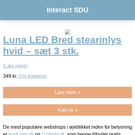
Interact SDU
Luna LED Bred stearinlys
hvid – sæt 3 stk.
(Læs mere)
349
kr.
(Vis fragtpris)
Læs mere »
Køb nu »
De mest populære webshops i øjeblikket inden for belysning
er
AndLight.dk
og
Luxlight.dk
, som begge tilbyder gratis