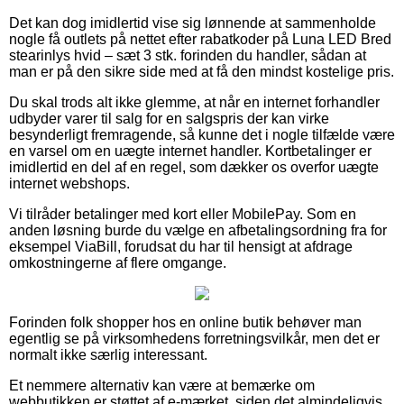
Det kan dog imidlertid vise sig lønnende at sammenholde
nogle få outlets på nettet efter rabatkoder på Luna LED Bred
stearinlys hvid – sæt 3 stk. forinden du handler, sådan at
man er på den sikre side med at få den mindst kostelige pris.
Du skal trods alt ikke glemme, at når en internet forhandler
udbyder varer til salg for en salgspris der kan virke
besynderligt fremragende, så kunne det i nogle tilfælde være
en varsel om en uægte internet handler. Kortbetalinger er
imidlertid en del af en regel, som dækker os overfor uægte
internet webshops.
Vi tilråder betalinger med kort eller MobilePay. Som en
anden løsning burde du vælge en afbetalingsordning fra for
eksempel ViaBill, forudsat du har til hensigt at afdrage
omkostningerne af flere omgange.
Forinden folk shopper hos en online butik behøver man
egentlig se på virksomhedens forretningsvilkår, men det er
normalt ikke særlig interessant.
Et nemmere alternativ kan være at bemærke om
webbutikken er støttet af e-mærket, siden det almindeligvis