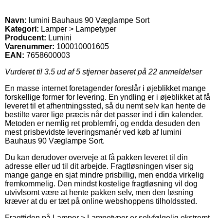
Navn:
lumini Bauhaus 90 Væglampe Sort
Kategori:
Lamper > Lampetyper
Producent:
Lumini
Varenummer:
100010001605
EAN:
7658600003
Vurderet til
3.5
ud af 5 stjerner baseret på
22
anmeldelser
En masse internet foretagender foreslår i øjeblikket mange
forskellige former for levering. En yndling er i øjeblikket at få
leveret til et afhentningssted, så du nemt selv kan hente de
bestilte varer lige præcis når det passer ind i din kalender.
Metoden er nemlig ret problemfri, og endda desuden den
mest prisbevidste leveringsmanér ved køb af lumini
Bauhaus 90 Væglampe Sort.
Du kan derudover overveje at få pakken leveret til din
adresse eller ud til dit arbejde. Fragtløsningen viser sig
mange gange en sjat mindre prisbillig, men endda virkelig
fremkommelig. Den mindst kostelige fragtløsning vil dog
utvivlsomt være at hente pakken selv, men den løsning
kræver at du er tæt på online webshoppens tilholdssted.
Fragttiden på Lamper > Lampetyper er selvfølgelig ekstremt