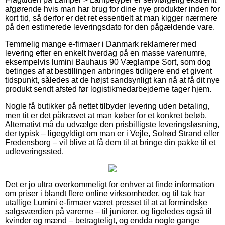
afgørende hvis man har brug for dine nye produkter inden for
kort tid, så derfor er det ret essentielt at man kigger nærmere
på den estimerede leveringsdato for den pågældende vare.
Temmelig mange e-firmaer i Danmark reklamerer med
levering efter en enkelt hverdag på en masse varenumre,
eksempelvis lumini Bauhaus 90 Væglampe Sort, som dog
betinges af at bestillingen anbringes tidligere end et givent
tidspunkt, således at de højst sandsynligt kan nå at få dit nye
produkt sendt afsted før logistikmedarbejderne tager hjem.
Nogle få butikker på nettet tilbyder levering uden betaling,
men tit er det påkrævet at man køber for et konkret beløb.
Alternativt må du udvælge den prisbilligste leveringsløsning,
der typisk – ligegyldigt om man er i Vejle, Solrød Strand eller
Fredensborg – vil blive at få dem til at bringe din pakke til et
udleveringssted.
Det er jo ultra overkommeligt for enhver at finde information
om priser i blandt flere online virksomheder, og til tak har
utallige Lumini e-firmaer været presset til at at formindske
salgsværdien på varerne – til juniorer, og ligeledes også til
kvinder og mænd – betragteligt, og endda nogle gange