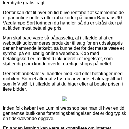
frembyde gratis fragt.
Derfor kan det til hver en tid blive rentabelt at sammenholde
et par online outlets efter rabatkoder på lumini Bauhaus 90
Væglampe Sort forinden du handler, så du er skråsikker på
at få den mest betalelige pris.
Man skal bare være så påpasselig, at i tilfælde af at en
webbutik udlover deres produkter til salg for en udsalgspris
der er hamrende letkøbt, så kunne det for det meste være et
symbol på en uærlig online webshop. Køb med
betalingskort er imidlertid inkluderet i et regelsæt, som
støtter dig som kunde overfor uærlige shops på nettet.
Generelt anbefaler vi handler med kort eller betalinger med
mobilen. Som et alternativ bør du anvende et afdragstilbud
som fx ViaBill, i tilfælde af at du higer efter at betale prisen i
flere bidder.
Inden folk køber i en Lumini webshop bør man til hver en tid
gennemse butikkens forretningsbetingelser, det er dog typisk
en tidskrævende opgave.
En anden løsning kan være at kontrollere om internet