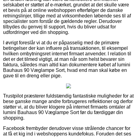
selskabet er støttet af e-mærket, grundet at det skulle være
et bevis på at online webshoppen efterfølger de danske
retningslinjer, tillige med at virksomheden løbende ses til af
specialister som forstår de gældende regler. Derudover
tilbydes du genvej til support, hvis du bliver udsat for
udfordringer ved din shopping.
I øvrigt foreslår vi at du er påpasselig med de primære
betingelser der kan influere på transaktionen, til eksempel
hvilken ombytningsret internet firmaet anvender. I relation til
det er det tilmed vigtigt, at man når som helst bevarer sin
faktura, således man altid kan dokumentere købet af lumini
Bauhaus 90 Væglampe Sort, hvad end man skal købe en
gave til en dreng eller pige.
Trustpilot præsterer fuldstændig fantastiske muligheder for at
bese ganske mange andre forbrugeres reflektioner og derfor
støtter vi, at du bliver klogere på internet firmaets omtaler af
lumini Bauhaus 90 Væglampe Sort før du færdiggør din
shopping.
Facebook frembyder derudover visse strålende chancer for
at få et kig ind i webshoppens kundefokus. Foruden det ses