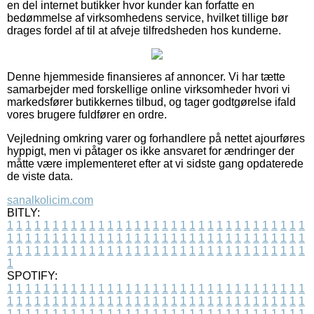
en del internet butikker hvor kunder kan forfatte en
bedømmelse af virksomhedens service, hvilket tillige bør
drages fordel af til at afveje tilfredsheden hos kunderne.
Denne hjemmeside finansieres af annoncer. Vi har tætte
samarbejder med forskellige online virksomheder hvori vi
markedsfører butikkernes tilbud, og tager godtgørelse ifald
vores brugere fuldfører en ordre.
Vejledning omkring varer og forhandlere på nettet ajourføres
hyppigt, men vi påtager os ikke ansvaret for ændringer der
måtte være implementeret efter at vi sidste gang opdaterede
de viste data.
sanalkolicim.com
BITLY:
1
1
1
1
1
1
1
1
1
1
1
1
1
1
1
1
1
1
1
1
1
1
1
1
1
1
1
1
1
1
1
1
1
1
1
1
1
1
1
1
1
1
1
1
1
1
1
1
1
1
1
1
1
1
1
1
1
1
1
1
1
1
1
1
1
1
1
1
1
1
1
1
1
1
1
1
1
1
1
1
1
1
1
1
1
1
1
1
1
1
1
1
1
1
1
1
1
1
1
1
SPOTIFY:
1
1
1
1
1
1
1
1
1
1
1
1
1
1
1
1
1
1
1
1
1
1
1
1
1
1
1
1
1
1
1
1
1
1
1
1
1
1
1
1
1
1
1
1
1
1
1
1
1
1
1
1
1
1
1
1
1
1
1
1
1
1
1
1
1
1
1
1
1
1
1
1
1
1
1
1
1
1
1
1
1
1
1
1
1
1
1
1
1
1
1
1
1
1
1
1
1
1
1