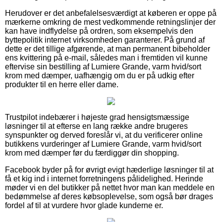
Herudover er det anbefalelsesværdigt at køberen er oppe på
mærkerne omkring de mest vedkommende retningslinjer der
kan have indflydelse på ordren, som eksempelvis den
byttepolitik internet virksomheden garanterer. På grund af
dette er det tillige afgørende, at man permanent bibeholder
ens kvittering på e-mail, således man i fremtiden vil kunne
eftervise sin bestilling af Lumiere Grande, varm hvid/sort
krom med dæmper, uafhængig om du er på udkig efter
produkter til en herre eller dame.
Trustpilot indebærer i højeste grad hensigtsmæssige
løsninger til at efterse en lang række andre brugeres
synspunkter og derved foreslår vi, at du verificerer online
butikkens vurderinger af Lumiere Grande, varm hvid/sort
krom med dæmper før du færdiggør din shopping.
Facebook byder på for øvrigt evigt hæderlige løsninger til at
få et kig ind i internet forretningens pålidelighed. Herinde
møder vi en del butikker på nettet hvor man kan meddele en
bedømmelse af deres købsoplevelse, som også bør drages
fordel af til at vurdere hvor glade kunderne er.