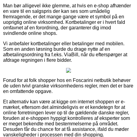
Man bør alligevel ikke glemme, at hvis en e-shop afhænder
en vare til en salgspris der kan ses som umådelig
fremragende, er det mange gange være et symbol på en
uoprigtig online virksomhed. Kortbetalinger er i hvert fald
omfavnet af en forordning, der garanterer dig imod
svindlende online shops.
Vi anbefaler kortbetalinger eller betalinger med mobilen.
Som en anden løsning burde du drage nytte af en
afbetalingsordning fra f.eks. ViaBill, når du efterspørger at
afdrage regningen i flere bidder.
Forud for at folk shopper hos en Foscarini netbutik behøver
de uden tvivl granske virksomhedens regler, men det er bare
en omfattende opgave.
Et alternativ kan være at kigge om internet shoppen er e-
mærket, eftersom det almindeligvis er et kendetegn for at
online forretningen lever op til de gældende danske regler,
foruden at e-shoppen hyppigt kontrolleres af eksperter som
er meget bekendte med bestemmelserne på området.
Desuden får du chance for at få assistance, ifald du møder
vanskeligheder i processen med din shopping.