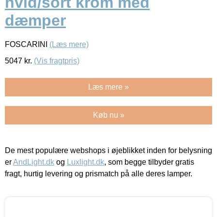
hvid/sort krom med
dæmper
FOSCARINI
(Læs mere)
5047
kr.
(Vis fragtpris)
Læs mere »
Køb nu »
De mest populære webshops i øjeblikket inden for belysning
er
AndLight.dk
og
Luxlight.dk
, som begge tilbyder gratis
fragt, hurtig levering og prismatch på alle deres lamper.