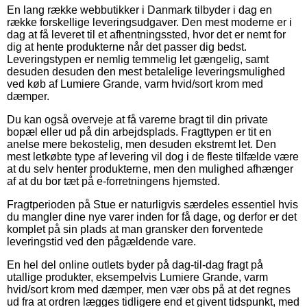
En lang række webbutikker i Danmark tilbyder i dag en
række forskellige leveringsudgaver. Den mest moderne er i
dag at få leveret til et afhentningssted, hvor det er nemt for
dig at hente produkterne når det passer dig bedst.
Leveringstypen er nemlig temmelig let gængelig, samt
desuden desuden den mest betalelige leveringsmulighed
ved køb af Lumiere Grande, varm hvid/sort krom med
dæmper.
Du kan også overveje at få varerne bragt til din private
bopæl eller ud på din arbejdsplads. Fragttypen er tit en
anelse mere bekostelig, men desuden ekstremt let. Den
mest letkøbte type af levering vil dog i de fleste tilfælde være
at du selv henter produkterne, men den mulighed afhænger
af at du bor tæt på e-forretningens hjemsted.
Fragtperioden på Stue er naturligvis særdeles essentiel hvis
du mangler dine nye varer inden for få dage, og derfor er det
komplet på sin plads at man gransker den forventede
leveringstid ved den pågældende vare.
En hel del online outlets byder på dag-til-dag fragt på
utallige produkter, eksempelvis Lumiere Grande, varm
hvid/sort krom med dæmper, men vær obs på at det regnes
ud fra at ordren lægges tidligere end et givent tidspunkt, med