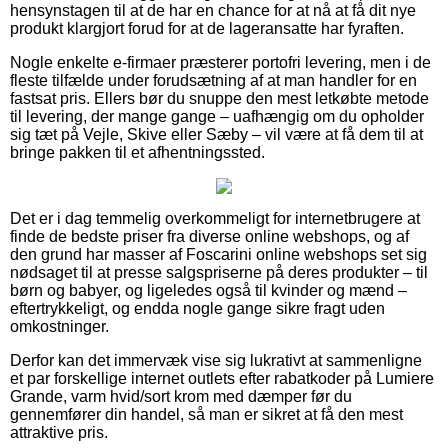
hensynstagen til at de har en chance for at nå at få dit nye
produkt klargjort forud for at de lageransatte har fyraften.
Nogle enkelte e-firmaer præsterer portofri levering, men i de
fleste tilfælde under forudsætning af at man handler for en
fastsat pris. Ellers bør du snuppe den mest letkøbte metode
til levering, der mange gange – uafhængig om du opholder
sig tæt på Vejle, Skive eller Sæby – vil være at få dem til at
bringe pakken til et afhentningssted.
Det er i dag temmelig overkommeligt for internetbrugere at
finde de bedste priser fra diverse online webshops, og af
den grund har masser af Foscarini online webshops set sig
nødsaget til at presse salgspriserne på deres produkter – til
børn og babyer, og ligeledes også til kvinder og mænd –
eftertrykkeligt, og endda nogle gange sikre fragt uden
omkostninger.
Derfor kan det immervæk vise sig lukrativt at sammenligne
et par forskellige internet outlets efter rabatkoder på Lumiere
Grande, varm hvid/sort krom med dæmper før du
gennemfører din handel, så man er sikret at få den mest
attraktive pris.