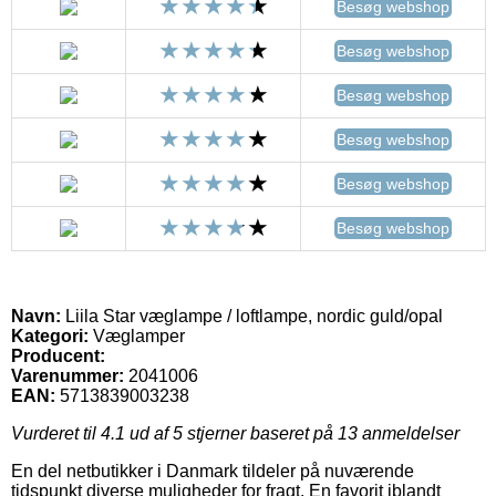
Besøg webshop
Besøg webshop
Besøg webshop
Besøg webshop
Besøg webshop
Besøg webshop
Navn:
Liila Star væglampe / loftlampe, nordic guld/opal
Kategori:
Væglamper
Producent:
Varenummer:
2041006
EAN:
5713839003238
Vurderet til
4.1
ud af 5 stjerner baseret på
13
anmeldelser
En del netbutikker i Danmark tildeler på nuværende
tidspunkt diverse muligheder for fragt. En favorit iblandt