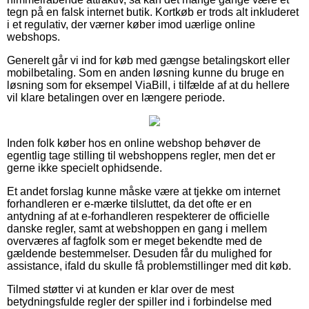
tegn på en falsk internet butik. Kortkøb er trods alt inkluderet
i et regulativ, der værner køber imod uærlige online
webshops.
Generelt går vi ind for køb med gængse betalingskort eller
mobilbetaling. Som en anden løsning kunne du bruge en
løsning som for eksempel ViaBill, i tilfælde af at du hellere
vil klare betalingen over en længere periode.
Inden folk køber hos en online webshop behøver de
egentlig tage stilling til webshoppens regler, men det er
gerne ikke specielt ophidsende.
Et andet forslag kunne måske være at tjekke om internet
forhandleren er e-mærke tilsluttet, da det ofte er en
antydning af at e-forhandleren respekterer de officielle
danske regler, samt at webshoppen en gang i mellem
overværes af fagfolk som er meget bekendte med de
gældende bestemmelser. Desuden får du mulighed for
assistance, ifald du skulle få problemstillinger med dit køb.
Tilmed støtter vi at kunden er klar over de mest
betydningsfulde regler der spiller ind i forbindelse med