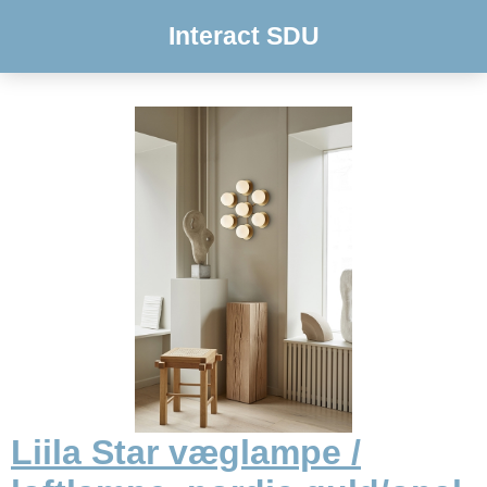
Interact SDU
Liila Star væglampe /