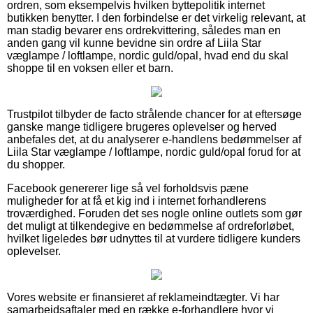
ordren, som eksempelvis hvilken byttepolitik internet
butikken benytter. I den forbindelse er det virkelig relevant, at
man stadig bevarer ens ordrekvittering, således man en
anden gang vil kunne bevidne sin ordre af Liila Star
væglampe / loftlampe, nordic guld/opal, hvad end du skal
shoppe til en voksen eller et barn.
Trustpilot tilbyder de facto strålende chancer for at eftersøge
ganske mange tidligere brugeres oplevelser og herved
anbefales det, at du analyserer e-handlens bedømmelser af
Liila Star væglampe / loftlampe, nordic guld/opal forud for at
du shopper.
Facebook genererer lige så vel forholdsvis pæne
muligheder for at få et kig ind i internet forhandlerens
troværdighed. Foruden det ses nogle online outlets som gør
det muligt at tilkendegive en bedømmelse af ordreforløbet,
hvilket ligeledes bør udnyttes til at vurdere tidligere kunders
oplevelser.
Vores website er finansieret af reklameindtægter. Vi har
samarbejdsaftaler med en række e-forhandlere hvor vi