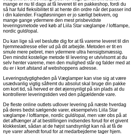
mange er nu til dags at få leveret til en pakkeshop, fordi du
så har fuld fleksibilitet til at hente din ordre når det passer ind
i din kalender. Fragtløsningen er jo særligt bekvem, og
mange gange ydermere den mest prisbevidste
leveringsmetode ved køb af Liila Star væglampe / loftlampe,
nordic guld/opal.
Du kan lige så vel beslutte dig for at få varerne leveret til din
hjemmeadresse eller ud på dit arbejde. Metoden er tit en
smule mere pebret, men ydermere ultra hensigtsmæssig.
Den mindst kostelige metode til levering er utvivlsomt at du
selv henter varerne, men den mulighed står og falder med at
du er i kort afstand af webshoppens adresse.
Leveringsdygtigheden på Væglamper kan vise sig at være
usædvanlig vigtig såfremt du absolut skal bruge din pakke
om kort tid, så herved er det øjensynligt på sin plads at du
kontrollerer leveringstiden ved den pågældende vare.
De fleste online outlets udlover levering på næste hverdag
på deres bedst sælgende varer, eksempelvis Liila Star
væglampe / loftlampe, nordic guld/opal, men vær obs på at
det afhænger af at bestillingen indsendes forud for et givent
klokkeslæt, sådan at de højst sandsynligt kan nå at få de
nye varer afsendt forud for at medarbejderne tager hjem.