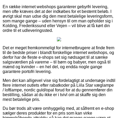
En række internet webshops garanterer gebyrfri levering,
men ofte kræves det at der indkøbes for et bestemt beløb. I
øvrigt skal man udse dig den mest betalelige leveringsform,
som mange gange – uden hensyn til om man opholder sig i
Kolding, Frederikssund eller Vejen – vil blive at få kørt din
ordre til et udleveringssted.
Det er meget fremkommeligt for internetbrugere at finde frem
til de bedste priser i blandt forskellige internet webshops, og
derfor har de fleste e-shops set sig nødsaget til at sænke
salgsværdien på varerne – til børn og babyer, men også til
mænd og kvinder – en hel del, og endda nogle gange
garantere portofri levering.
Men det kan alligevel vise sig fordelagtigt at undersøge indtil
flere internet outlets efter rabatkoder på Liila Star væglampe
/ loftlampe, nordic guld/opal forud for at du gennemfører din
bestilling, sådan at du ikke er i tvivl om at skaffe sig den
mest betalelige pris.
Du bør trods alt være omhyggelig med, at såfremt en e-shop
sælger deres produkter for en pris som kan virke
himmelråbende attraktiv, så kan det mange gange være et