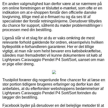
En anden valgmulighed kan derfor være at se nærmere på
om online forretningen er tilsluttet e-mærket, som ofte er en
indikation om at e-shoppen forstår den officielle danske
lovgivning, tillige med at e-firmaet nu og da ses til af
specialister der forstår retningslinjerne. Derudover tilbydes
du chance for support, såfremt du møder problemstillinger i
processen med din bestilling.
Ligeså slår vi et slag for at du er vaks omkring de mest
relevante forhold gældende for ordren, eksempelvis hvilken
byttepolitik e-forhandleren garanterer. Her er det tillige
vigtigt, at man når som helst bevarer ens købsbekræftelse,
således man fremadrettet vil kunne dokumentere sit køb af
Lightyears Caravaggio Pendel P4 Sort/Sort, uanset om man
er pige eller dreng.
Trustpilot forærer dig nogenlunde fine chancer for at læse en
stor portion tidligere brugeres erfaringer og derfor kan det
anbefales, at du efterforsker webshoppens bedømmelser af
Lightyears Caravaggio Pendel P4 Sort/Sort forinden du
lægger din bestilling.
Facebook byder på derudover en del belejlige metoder til at