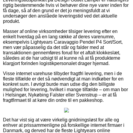
rigtig bestemmende hvis vi behøver dine nye varer inden for
få dage, så af den grund er det jo meningsfuldt at vi
undersøger den anslåede leveringstid ved det aktuelle
produkt.
Masser af online virksomheder tilsiger levering efter en
enkelt hverdag på en lang række af deres varenumre,
eksempelvis Lightyears Caravaggio Pendel P4 Sort/Sort,
men vær påpasselig da det står og falder med at
transaktionen gennemføres forud for et aftalt klokkeslæt,
således at de har udsigt til at kunne nå at få produkterne
klargjort forinden logistikpersonalet drager hjemad.
Visse internet varehuse tilbyder fragtfri levering, men i de
fleste tilfælde er det så nødvendigt at man indkøber for en
konkret sum. I øvrigt burde man udse dig den billigste
mulighed for levering, hvilket i mange tilfælde – om man bor
i Helsingør, Nykøbing Falster eller Svenstrup – er at få
fragtfirmaet til at køre din ordre til en pakkeshop.
Det har vist sig at være virkelig gnidningsløst for alle og
enhver at prissammenligne på forskellige internet firmaer i
Danmark, og derved har de fleste Lightyears online