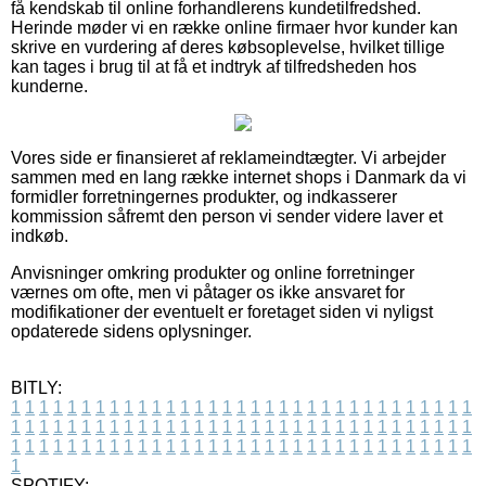
få kendskab til online forhandlerens kundetilfredshed.
Herinde møder vi en række online firmaer hvor kunder kan
skrive en vurdering af deres købsoplevelse, hvilket tillige
kan tages i brug til at få et indtryk af tilfredsheden hos
kunderne.
Vores side er finansieret af reklameindtægter. Vi arbejder
sammen med en lang række internet shops i Danmark da vi
formidler forretningernes produkter, og indkasserer
kommission såfremt den person vi sender videre laver et
indkøb.
Anvisninger omkring produkter og online forretninger
værnes om ofte, men vi påtager os ikke ansvaret for
modifikationer der eventuelt er foretaget siden vi nyligst
opdaterede sidens oplysninger.
BITLY:
1
1
1
1
1
1
1
1
1
1
1
1
1
1
1
1
1
1
1
1
1
1
1
1
1
1
1
1
1
1
1
1
1
1
1
1
1
1
1
1
1
1
1
1
1
1
1
1
1
1
1
1
1
1
1
1
1
1
1
1
1
1
1
1
1
1
1
1
1
1
1
1
1
1
1
1
1
1
1
1
1
1
1
1
1
1
1
1
1
1
1
1
1
1
1
1
1
1
1
1
SPOTIFY: