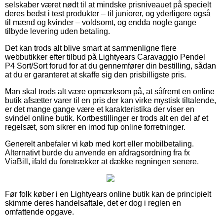
selskaber været nødt til at mindske prisniveauet på specielt
deres bedst i test produkter – til juniorer, og yderligere også
til mænd og kvinder – voldsomt, og endda nogle gange
tilbyde levering uden betaling.
Det kan trods alt blive smart at sammenligne flere
webbutikker efter tilbud på Lightyears Caravaggio Pendel
P4 Sort/Sort forud for at du gennemfører din bestilling, sådan
at du er garanteret at skaffe sig den prisbilligste pris.
Man skal trods alt være opmærksom på, at såfremt en online
butik afsætter varer til en pris der kan virke mystisk tiltalende,
er det mange gange være et karakteristika der viser en
svindel online butik. Kortbestillinger er trods alt en del af et
regelsæt, som sikrer en imod fup online forretninger.
Generelt anbefaler vi køb med kort eller mobilbetaling.
Alternativt burde du anvende en afdragsordning fra fx
ViaBill, ifald du foretrækker at dække regningen senere.
Før folk køber i en Lightyears online butik kan de principielt
skimme deres handelsaftale, det er dog i reglen en
omfattende opgave.