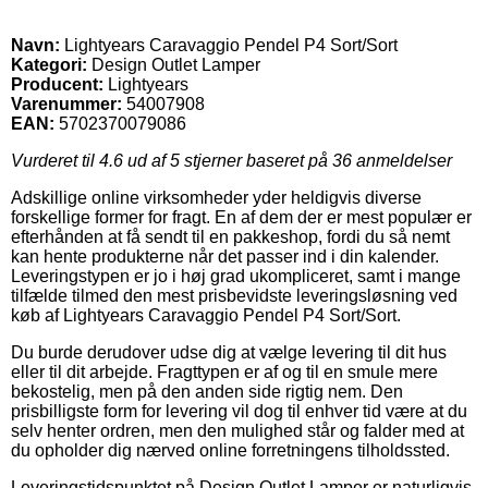
Navn:
Lightyears Caravaggio Pendel P4 Sort/Sort
Kategori:
Design Outlet Lamper
Producent:
Lightyears
Varenummer:
54007908
EAN:
5702370079086
Vurderet til
4.6
ud af 5 stjerner baseret på
36
anmeldelser
Adskillige online virksomheder yder heldigvis diverse
forskellige former for fragt. En af dem der er mest populær er
efterhånden at få sendt til en pakkeshop, fordi du så nemt
kan hente produkterne når det passer ind i din kalender.
Leveringstypen er jo i høj grad ukompliceret, samt i mange
tilfælde tilmed den mest prisbevidste leveringsløsning ved
køb af Lightyears Caravaggio Pendel P4 Sort/Sort.
Du burde derudover udse dig at vælge levering til dit hus
eller til dit arbejde. Fragttypen er af og til en smule mere
bekostelig, men på den anden side rigtig nem. Den
prisbilligste form for levering vil dog til enhver tid være at du
selv henter ordren, men den mulighed står og falder med at
du opholder dig nærved online forretningens tilholdssted.
Leveringstidspunktet på Design Outlet Lamper er naturligvis