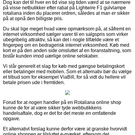
Dog kan det til hver en tid vise sig tiden værd at se nærmere
på visse netbutikker efter rabat på Lightwire F1 gulvlampe
rotaliana inden du placerer ordren, således at man er sikker
på at opnå den billigste pris.
Du skal lige meget hvad være opmærksom på, at såfremt en
internet virksomhed sælger varer til en salgspris som virker
ubegribelig attraktiv, så kan det i nogle tilfælde være et
fingerpeg om en bedragerisk internet virksomhed. Køb med
kort er på den anden side omsluttet af en foranstaltning, som
bistår kunden imod uærlige online selskaber.
Vi slår generelt et slag for køb med gængse betalingskort
eller betalinger med mobilen. Som et alternativ bør du vælge
et tilbud som for eksempel ViaBill, for så vidt du hellere vil
betale prisen ude i fremtiden.
Forud for at nogen handler på en Rotaliana online shop
kunne de for at være sikker tyde webbutikkens
handelsaftale, dog er det for det meste en omfattende
opgave.
Et alternativt forslag kunne derfor være at granske hvorvidt
online shoppen er tilsluttet e-mærket, eftersom det