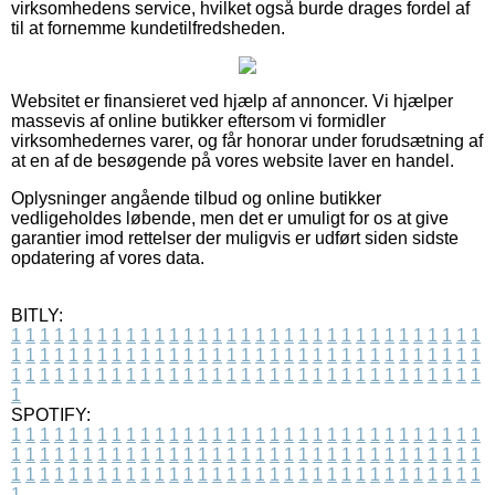
virksomhedens service, hvilket også burde drages fordel af
til at fornemme kundetilfredsheden.
Websitet er finansieret ved hjælp af annoncer. Vi hjælper
massevis af online butikker eftersom vi formidler
virksomhedernes varer, og får honorar under forudsætning af
at en af de besøgende på vores website laver en handel.
Oplysninger angående tilbud og online butikker
vedligeholdes løbende, men det er umuligt for os at give
garantier imod rettelser der muligvis er udført siden sidste
opdatering af vores data.
BITLY:
1
1
1
1
1
1
1
1
1
1
1
1
1
1
1
1
1
1
1
1
1
1
1
1
1
1
1
1
1
1
1
1
1
1
1
1
1
1
1
1
1
1
1
1
1
1
1
1
1
1
1
1
1
1
1
1
1
1
1
1
1
1
1
1
1
1
1
1
1
1
1
1
1
1
1
1
1
1
1
1
1
1
1
1
1
1
1
1
1
1
1
1
1
1
1
1
1
1
1
1
SPOTIFY:
1
1
1
1
1
1
1
1
1
1
1
1
1
1
1
1
1
1
1
1
1
1
1
1
1
1
1
1
1
1
1
1
1
1
1
1
1
1
1
1
1
1
1
1
1
1
1
1
1
1
1
1
1
1
1
1
1
1
1
1
1
1
1
1
1
1
1
1
1
1
1
1
1
1
1
1
1
1
1
1
1
1
1
1
1
1
1
1
1
1
1
1
1
1
1
1
1
1
1
1