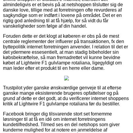
almindeligvis er et bevis på at netshoppen tilslutter sig de
danske love, tillige med at forretningen ofte revurderes af
sagkyndige som er indført i lovene på området. Det er en
rigtig god anledning til at få hjælp, for så vidt du får
vanskeligheder som følge af din handel.
Foruden dette er det klogt at køberen er obs på de mest
centrale reglementer der influerer på transaktionen, fx den
byttepolitik internet forretningen anvender. I relation til det er
det ydermere essesentielt, at man stadig bibeholder sin
købsbekræftelse, så man fremadrettet vil kunne bevidne
købet af Lightwire F1 gulvlampe rotaliana, ligegyldigt om
man leder efter et produkt til en herre eller dame.
Trustpilot yder ganske ønskværdige genveje til at efterse
ganske mange eksisterende brugeres opfattelser og på
grund af dette er det godt, at du verificerer internet shoppens
kritik af Lightwire F1 gulvlampe rotaliana før du bestiller.
Facebook bringer dig tilsvarende stort set fornemme
løsninger til at få en idé om internet forretningens
kundetilfredshed. Tilmed ses en del netshops som giver
kunderne mulighed for at notere en anmeldelse af