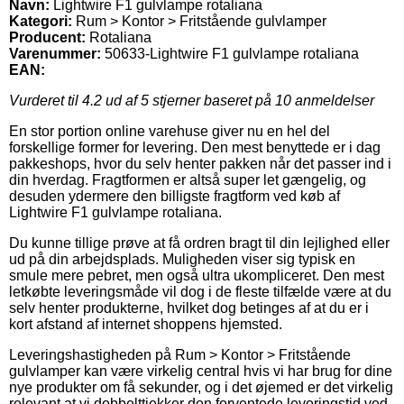
Navn:
Lightwire F1 gulvlampe rotaliana
Kategori:
Rum > Kontor > Fritstående gulvlamper
Producent:
Rotaliana
Varenummer:
50633-Lightwire F1 gulvlampe rotaliana
EAN:
Vurderet til
4.2
ud af 5 stjerner baseret på
10
anmeldelser
En stor portion online varehuse giver nu en hel del
forskellige former for levering. Den mest benyttede er i dag
pakkeshops, hvor du selv henter pakken når det passer ind i
din hverdag. Fragtformen er altså super let gængelig, og
desuden ydermere den billigste fragtform ved køb af
Lightwire F1 gulvlampe rotaliana.
Du kunne tillige prøve at få ordren bragt til din lejlighed eller
ud på din arbejdsplads. Muligheden viser sig typisk en
smule mere pebret, men også ultra ukompliceret. Den mest
letkøbte leveringsmåde vil dog i de fleste tilfælde være at du
selv henter produkterne, hvilket dog betinges af at du er i
kort afstand af internet shoppens hjemsted.
Leveringshastigheden på Rum > Kontor > Fritstående
gulvlamper kan være virkelig central hvis vi har brug for dine
nye produkter om få sekunder, og i det øjemed er det virkelig
relevant at vi dobbelttjekker den forventede leveringstid ved