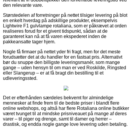
den relevante vare.
Størstedelen af forretninger på nettet tilsiger levering på blot
en enkelt hverdag på adskillige produkter, eksempelvis
Lightwire F1 gulvlampe rotaliana, som er påkrævet at orden
realiseres forud for et givent tidspunkt, sådan at de
garanteret kan nå at få varen ekspederet inden de
pakkeansatte tager hjem.
Nogle få firmaer på nettet yder fri fragt, men for det meste
forudsætter det at du handler for en fastsat pris. Alternativt
bør du snuppe den billigste leveringsmanér, som mange
gange – uden hensyn til om man er ved Roskilde, Ringsted
eller Slangerup – er at få bragt din bestilling til et
udleveringssted.
Det er efterhånden særdeles bekvemt for almindelige
mennesker at finde frem til de bedste priser i blandt flere
online webshops, og altså har flere Rotaliana online butikker
været tvunget til at mindske prisniveauet på mange af deres
varer – til piger og drenge, samt til damer og herrer –
drastisk, og endda nogle gange love levering uden betaling.