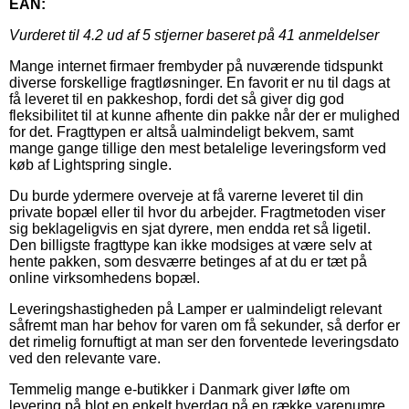
EAN:
Vurderet til
4.2
ud af 5 stjerner baseret på
41
anmeldelser
Mange internet firmaer frembyder på nuværende tidspunkt
diverse forskellige fragtløsninger. En favorit er nu til dags at
få leveret til en pakkeshop, fordi det så giver dig god
fleksibilitet til at kunne afhente din pakke når der er mulighed
for det. Fragttypen er altså ualmindeligt bekvem, samt
mange gange tillige den mest betalelige leveringsform ved
køb af Lightspring single.
Du burde ydermere overveje at få varerne leveret til din
private bopæl eller til hvor du arbejder. Fragtmetoden viser
sig beklageligvis en sjat dyrere, men endda ret så ligetil.
Den billigste fragttype kan ikke modsiges at være selv at
hente pakken, som desværre betinges af at du er tæt på
online virksomhedens bopæl.
Leveringshastigheden på Lamper er ualmindeligt relevant
såfremt man har behov for varen om få sekunder, så derfor er
det rimelig fornuftigt at man ser den forventede leveringsdato
ved den relevante vare.
Temmelig mange e-butikker i Danmark giver løfte om
levering på blot en enkelt hverdag på en række varenumre,