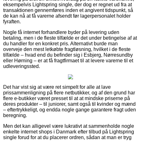
eksempelvis Lightspring single, der dog er regnet ud fra at
transaktionen gennemføres inden et angivent tidspunkt, så
de kan nå at få varerne afsendt før lagerpersonalet holder
fyraften.
Nogle få internet forhandlere byder på levering uden
betaling, men i de fleste tilfælde er det under betingelse af at
du handler for en konkret pris. Alternativt burde man
overveje den mest letkøbte fragtløsning, hvilket i de fleste
tilfælde – hvad end du befinder sig i Esbjerg, Nørresundby
eller Hørning – er at få fragtfirmaet til at levere varerne til et
udleveringssted.
Det har vist sig at være ret simpelt for alle at lave
prissammenligning på flere netbutikker, og af den grund har
flere e-butikker været presset til at at mindske priserne på
deres produkter – til juniorer, samt også til kvinder og mænd
– eftertrykkeligt, og endda nogle gange garantere fragt uden
beregning.
Men det kan alligevel være lukrativt at sammenholde nogle
enkelte internet shops i Danmark efter tilbud på Lightspring
single forud for at du placerer ordren, sådan at man er tryg