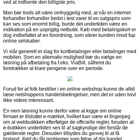
ved at indhente den billigste pris.
Man bør trods alt være omhyggelig med, at når en internet
forhandler forhandler bedst i test varer til en salgspris som
kan ses som enormt billig, burde det undertiden være en
indikation på en uoprigtig netbutik. Køb med betalingskort er
dog indbefattet af en forordning, som sikrer kunden imod fup
online selskaber.
Vi slår generelt et slag for kortbetalinger eller betalinger med
mobilen. Som en alternativ mulighed bør du vælge en
løsning på afbetaling fra f.eks. ViaBill, såfremt du
foretrækker at klare pengene over en periode.
Forud for at folk bestiller i en online webshop kunne de altid
læse netshoppens handelsbetingelser, men det er uden tvivl
ikke videre interessant.
En nem løsning kunne derfor være at kigge om online
firmaet er tilsluttet e-mærket, hvilket kan være et fingerpeg
om at webbutikken efterfølger de officielle regler, foruden at
e-butikken undertiden ses til af sagkyndige der forstår de
gældende regler. Desuden tilbydes du genvej til at få
bistand, ifald du får problemer som følge af din handel.