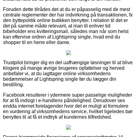
Foruden dette tilrådes det at du er påpasselig med de mest
centrale reglementer der har indvirkning på transaktionen, fx
den byttepolitik online butikken benytter. I relation til det er
det på samme måde relevant, at man til enhver tid
bibeholder ens kvitteringsmail, således man når som helst
kan eftervise ordren af Lightspring single, hvad end du
shopper til en herre eller dame.
Trustpilot bringer dig en del uafhængige løsninger til at blive
klogere på mange øvrige brugeres opfattelser og herved
anbefaler vi, at du iagttager online virksomhedens
bedømmelser af Lightspring single før du lægger din
bestilling.
Facebook resulterer i ydermere super passelige muligheder
for at få indsigt i e-handlens pålidelighed. Derudover ses
endda internet foretagender hvor det er muligt at formulere
en vurdering af virksomhedens service, hvilket ligeledes bør
benyttes til at få et indtryk af kundernes tilfredshed.