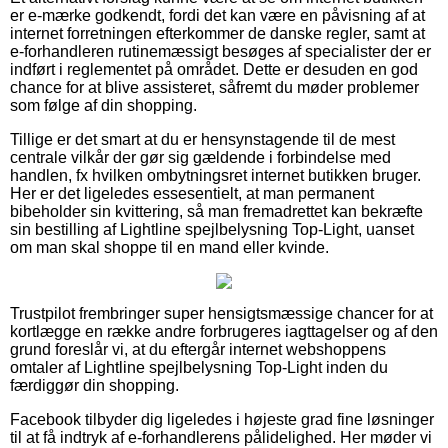
er e-mærke godkendt, fordi det kan være en påvisning af at
internet forretningen efterkommer de danske regler, samt at
e-forhandleren rutinemæssigt besøges af specialister der er
indført i reglementet på området. Dette er desuden en god
chance for at blive assisteret, såfremt du møder problemer
som følge af din shopping.
Tillige er det smart at du er hensynstagende til de mest
centrale vilkår der gør sig gældende i forbindelse med
handlen, fx hvilken ombytningsret internet butikken bruger.
Her er det ligeledes essesentielt, at man permanent
bibeholder sin kvittering, så man fremadrettet kan bekræfte
sin bestilling af Lightline spejlbelysning Top-Light, uanset
om man skal shoppe til en mand eller kvinde.
Trustpilot frembringer super hensigtsmæssige chancer for at
kortlægge en række andre forbrugeres iagttagelser og af den
grund foreslår vi, at du eftergår internet webshoppens
omtaler af Lightline spejlbelysning Top-Light inden du
færdiggør din shopping.
Facebook tilbyder dig ligeledes i højeste grad fine løsninger
til at få indtryk af e-forhandlerens pålidelighed. Her møder vi