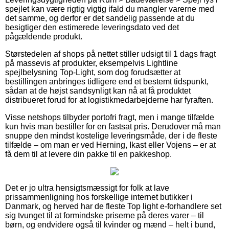
spejlet kan være rigtig vigtig ifald du mangler varerne med
det samme, og derfor er det sandelig passende at du
besigtiger den estimerede leveringsdato ved det
pågældende produkt.
Størstedelen af shops på nettet stiller udsigt til 1 dags fragt
på massevis af produkter, eksempelvis Lightline
spejlbelysning Top-Light, som dog forudsætter at
bestillingen anbringes tidligere end et bestemt tidspunkt,
sådan at de højst sandsynligt kan nå at få produktet
distribueret forud for at logistikmedarbejderne har fyraften.
Visse netshops tilbyder portofri fragt, men i mange tilfælde
kun hvis man bestiller for en fastsat pris. Derudover må man
snuppe den mindst kostelige leveringsmåde, der i de fleste
tilfælde – om man er ved Herning, Ikast eller Vojens – er at
få dem til at levere din pakke til en pakkeshop.
Det er jo ultra hensigtsmæssigt for folk at lave
prissammenligning hos forskellige internet butikker i
Danmark, og herved har de fleste Top light e-forhandlere set
sig tvunget til at formindske priserne på deres varer – til
børn, og endvidere også til kvinder og mænd – helt i bund,