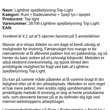
Navn:
Lightline spejlbelysning Top-Light
Kategori:
Rum > Badeværelse > Spejl lys i spejlet
Producent:
Top light
Varenummer:
28706-Lightline spejlbelysning Top-Light
EAN:
Vurderet til
4.1
ud af 5 stjerner baseret på
5
anmeldelser
Masser af e-shops tildeler nu om dage et bredt udvalg af
muligheder for levering. Førstevalget hos mange er for
nærværende at få afleveret pakken hos en pakkeshop, og så
henter du bare ordren på et selvvalgt tidspunkt. Metoden er
altså ekstremt overkommelig, og typisk tilmed den
prisbilligste mulighed for fragt ved køb af Lightline
spejlbelysning Top-Light.
Du kan på samme måde påtænke at få varerne bragt til din
lejlighed eller ud til din arbejdsplads. Metoden er som regel
et hak mere pebret, men endda rigtig uproblematisk. Den
prisbilligste metode til levering er dog at hente produkterne
selv, som desværre beroer på at du befinder dig lige ved
internet webshoppens arbejdslager.
Leveringsdygtigheden på Rum > Badeværelse > Spejl lys i