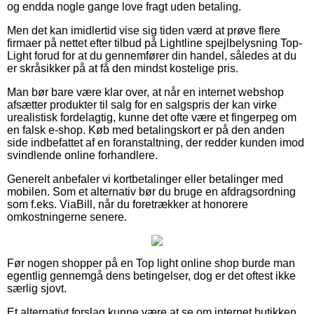
og endda nogle gange love fragt uden betaling.
Men det kan imidlertid vise sig tiden værd at prøve flere
firmaer på nettet efter tilbud på Lightline spejlbelysning Top-
Light forud for at du gennemfører din handel, således at du
er skråsikker på at få den mindst kostelige pris.
Man bør bare være klar over, at når en internet webshop
afsætter produkter til salg for en salgspris der kan virke
urealistisk fordelagtig, kunne det ofte være et fingerpeg om
en falsk e-shop. Køb med betalingskort er på den anden
side indbefattet af en foranstaltning, der redder kunden imod
svindlende online forhandlere.
Generelt anbefaler vi kortbetalinger eller betalinger med
mobilen. Som et alternativ bør du bruge en afdragsordning
som f.eks. ViaBill, når du foretrækker at honorere
omkostningerne senere.
Før nogen shopper på en Top light online shop burde man
egentlig gennemgå dens betingelser, dog er det oftest ikke
særlig sjovt.
Et alternativt forslag kunne være at se om internet butikken