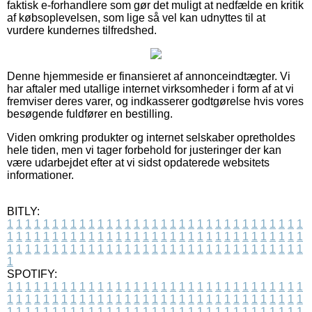
faktisk e-forhandlere som gør det muligt at nedfælde en kritik
af købsoplevelsen, som lige så vel kan udnyttes til at
vurdere kundernes tilfredshed.
Denne hjemmeside er finansieret af annonceindtægter. Vi
har aftaler med utallige internet virksomheder i form af at vi
fremviser deres varer, og indkasserer godtgørelse hvis vores
besøgende fuldfører en bestilling.
Viden omkring produkter og internet selskaber opretholdes
hele tiden, men vi tager forbehold for justeringer der kan
være udarbejdet efter at vi sidst opdaterede websitets
informationer.
BITLY:
1
1
1
1
1
1
1
1
1
1
1
1
1
1
1
1
1
1
1
1
1
1
1
1
1
1
1
1
1
1
1
1
1
1
1
1
1
1
1
1
1
1
1
1
1
1
1
1
1
1
1
1
1
1
1
1
1
1
1
1
1
1
1
1
1
1
1
1
1
1
1
1
1
1
1
1
1
1
1
1
1
1
1
1
1
1
1
1
1
1
1
1
1
1
1
1
1
1
1
1
SPOTIFY:
1
1
1
1
1
1
1
1
1
1
1
1
1
1
1
1
1
1
1
1
1
1
1
1
1
1
1
1
1
1
1
1
1
1
1
1
1
1
1
1
1
1
1
1
1
1
1
1
1
1
1
1
1
1
1
1
1
1
1
1
1
1
1
1
1
1
1
1
1
1
1
1
1
1
1
1
1
1
1
1
1
1
1
1
1
1
1
1
1
1
1
1
1
1
1
1
1
1
1