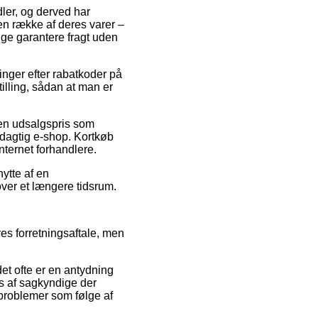
dler, og derved har
 en række af deres varer –
nge garantere fragt uden
ninger efter rabatkoder på
illing, sådan at man er
 en udsalgspris som
nydagtig e-shop. Kortkøb
nternet forhandlere.
nytte af en
ver et længere tidsrum.
es forretningsaftale, men
et ofte er en antydning
s af sagkyndige der
 problemer som følge af