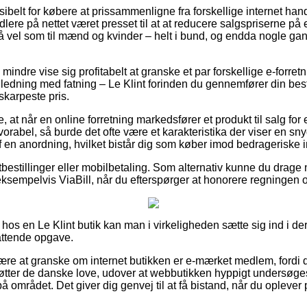
ksibelt for købere at prissammenligne fra forskellige internet han
ndlere på nettet været presset til at at reducere salgspriserne på
 så vel som til mænd og kvinder – helt i bund, og endda nogle ga
mindre vise sig profitabelt at granske et par forskellige e-forret
 ledning med fatning – Le Klint forinden du gennemfører din best
skarpeste pris.
at når en online forretning markedsfører et produkt til salg for
vorabel, så burde det ofte være et karakteristika der viser en s
 af en anordning, hvilket bistår dig som køber imod bedrageriske i
tbestillinger eller mobilbetaling. Som alternativ kunne du drage 
ksempelvis ViaBill, når du efterspørger at honorere regningen o
os en Le Klint butik kan man i virkeligheden sætte sig ind i der
fattende opgave.
e at granske om internet butikken er e-mærket medlem, fordi d
tøtter de danske love, udover at webbutikken hyppigt undersøge
 området. Det giver dig genvej til at få bistand, når du oplever