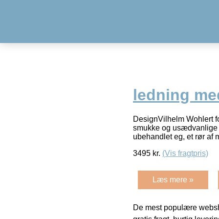
ledning med
DesignVilhelm Wohlert fo
smukke og usædvanlige v
ubehandlet eg, et rør af
3495
kr.
(Vis fragtpris)
Læs mere »
De mest populære websho