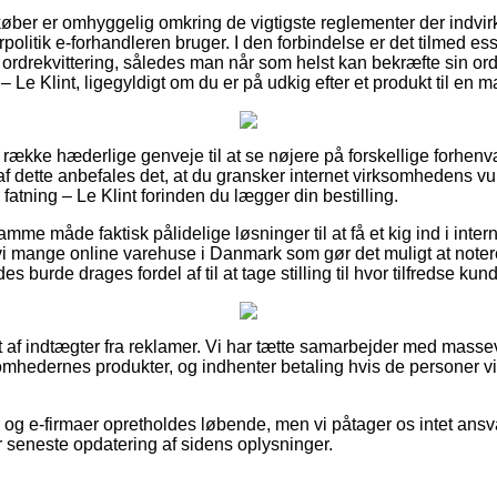
 køber er omhyggelig omkring de vigtigste reglementer der indvi
politik e-forhandleren bruger. I den forbindelse er det tilmed ess
ordrekvittering, således man når som helst kan bekræfte sin or
– Le Klint, ligegyldigt om du er på udkig efter et produkt til en m
ng række hæderlige genveje til at se nøjere på forskellige forhe
af dette anbefales det, at du gransker internet virksomhedens vu
atning – Le Klint forinden du lægger din bestilling.
e måde faktisk pålidelige løsninger til at få et kig ind i inter
 vi mange online varehuse i Danmark som gør det muligt at noter
es burde drages fordel af til at tage stilling til hvor tilfredse kun
 af indtægter fra reklamer. Vi har tætte samarbejder med massev
omhedernes produkter, og indhenter betaling hvis de personer vi
 og e-firmaer opretholdes løbende, men vi påtager os intet ansva
r seneste opdatering af sidens oplysninger.