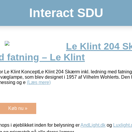
Interact SDU
Le Klint 204 S
 fatning – Le Klint
r Le Klint KonceptLe Klint 204 Skærm inkl. ledning med fatning 
æglampe, som blev designet i 1957 af Vilhelm Wohlerts. Den 
 messing og e
(Læs mere)
Køb nu »
ps i øjeblikket inden for belysning er
AndLight.dk
og
Luxlight.