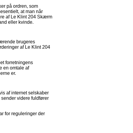
rker på ordren, som
esentielt, at man når
dre af Le Klint 204 Skærm
and eller kvinde.
nværende brugeres
rderinger af Le Klint 204
net forretningens
e en omtale af
derne er.
is af internet selskaber
 sender videre fuldfører
r for reguleringer der