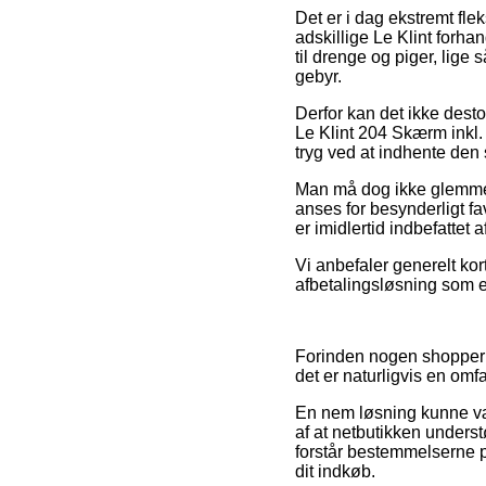
Det er i dag ekstremt fle
adskillige Le Klint forha
til drenge og piger, lige
gebyr.
Derfor kan det ikke desto 
Le Klint 204 Skærm inkl.
tryg ved at indhente den 
Man må dog ikke glemme, 
anses for besynderligt fa
er imidlertid indbefattet
Vi anbefaler generelt kor
afbetalingsløsning som e
Forinden nogen shopper h
det er naturligvis en om
En nem løsning kunne vær
af at netbutikken unders
forstår bestemmelserne på
dit indkøb.