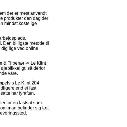
 dem der er mest anvendt
te produkter den dag der
en mindst kostelige
 arbejdsplads.
 Den billigste metode til
 dig lige ved online
& Tilbehør -> Le Klint
jeblikkeligt, så derfor
ende vare.
mpelvis Le Klint 204
dligere end et fast
atte har fyraften.
ber for en fastsat sum.
t om man befinder sig tæt
dleveringssted.