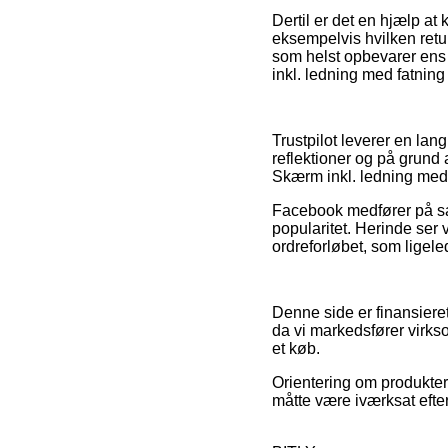
Dertil er det en hjælp at
eksempelvis hvilken retur
som helst opbevarer ens 
inkl. ledning med fatning 
Trustpilot leverer en la
reflektioner og på grund 
Skærm inkl. ledning med f
Facebook medfører på samm
popularitet. Herinde ser
ordreforløbet, som ligeled
Denne side er finansieret
da vi markedsfører virks
et køb.
Orientering om produkter
måtte være iværksat efte