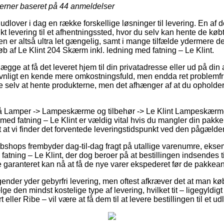
jerner baseret på
44
anmeldelser
 udlover i dag en række forskellige løsninger til levering. En af
t levering til et afhentningssted, hvor du selv kan hente de køb
en er altså ultra let gængelig, samt i mange tilfælde ydermere d
køb af Le Klint 204 Skærm inkl. ledning med fatning – Le Klint.
gge at få det leveret hjem til din privatadresse eller ud på din
vnligt en kende mere omkostningsfuld, men endda ret problemfri.
re selv at hente produkterne, men det afhænger af at du opholder
 Lamper -> Lampeskærme og tilbehør -> Le Klint Lampeskærme 
ed fatning – Le Klint er vældig vital hvis du mangler din pakke ø
nt at vi finder det forventede leveringstidspunkt ved den pågæld
ebshops frembyder dag-til-dag fragt på utallige varenumre, ekse
atning – Le Klint, der dog beroer på at bestillingen indsendes ti
 garanteret kan nå at få de nye varer ekspederet før de pakkeans
tagender yder gebyrfri levering, men oftest afkræver det at man kø
 den mindst kostelige type af levering, hvilket tit – ligegyldig
ller Ribe – vil være at få dem til at levere bestillingen til et u