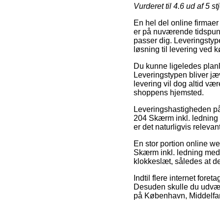
Vurderet til
4.6
ud af 5 st
En hel del online firmaer
er på nuværende tidspunk
passer dig. Leveringstyp
løsning til levering ved 
Du kunne ligeledes planlæ
Leveringstypen bliver jæ
levering vil dog altid væ
shoppens hjemsted.
Leveringshastigheden på
204 Skærm inkl. ledning m
er det naturligvis releva
En stor portion online w
Skærm inkl. ledning med f
klokkeslæt, således at de
Indtil flere internet fore
Desuden skulle du udvælge
på København, Middelfart e