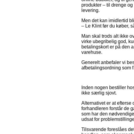
produkter – til drenge o
levering.
Men det kan imidlertid bl
– Le Klint før du køber, så
Man skal trods alt ikke ov
virke ubegribelig god, k
betalingskort er på den 
varehuse.
Generelt anbefaler vi bes
afbetalingsordning som f.
Inden nogen bestiller ho
ikke særlig sjovt.
Alternativet er at efterse
forhandleren forstår de 
som har den nødvendige 
udsat for problemstilling
Tilsvarende foreslåes de