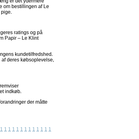
æng er det ydermere
e om bestillingen af Le
 pige.
rugeres ratings og på
rm Papir – Le Klint
ingens kundetilfredshed.
 af deres købsoplevelse,
fremviser
et indkøb.
forandringer der måtte
1
1
1
1
1
1
1
1
1
1
1
1
1