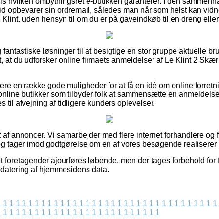
s hvilken ombytningsret e-butikken garanterer. I den sammenh
r tid opbevarer sin ordremail, således man når som helst kan vidn
Klint, uden hensyn til om du er på gaveindkøb til en dreng eller
g fantastiske løsninger til at besigtige en stor gruppe aktuelle b
et, at du udforsker online firmaets anmeldelser af Le Klint 2 Skæ
re en række gode muligheder for at få en idé om online forretn
nline butikker som tilbyder folk at sammensætte en anmeldelse
til afvejning af tidligere kunders oplevelser.
t af annoncer. Vi samarbejder med flere internet forhandlere og 
g tager imod godtgørelse om en af vores besøgende realiserer 
et foretagender ajourføres løbende, men der tages forbehold for 
opdatering af hjemmesidens data.
1
1
1
1
1
1
1
1
1
1
1
1
1
1
1
1
1
1
1
1
1
1
1
1
1
1
1
1
1
1
1
1
1
1
1
1
1
1
1
1
1
1
1
1
1
1
1
1
1
1
1
1
1
1
1
1
1
1
1
1
1