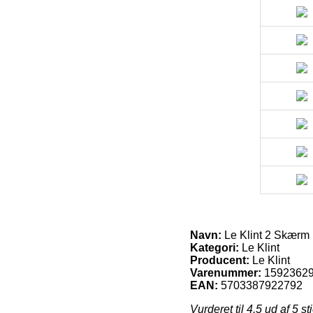
Navn:
Le Klint 2 Skærm P
Kategori:
Le Klint
Producent:
Le Klint
Varenummer:
1592362
EAN:
5703387922792
Vurderet til
4.5
ud af 5 st