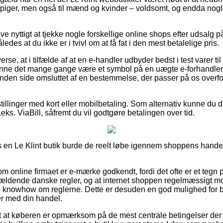
g piger, men også til mænd og kvinder – voldsomt, og endda nogle
ive nyttigt at tjekke nogle forskellige online shops efter udsalg
ledes at du ikke er i tvivl om at få fat i den mest betalelige pris.
erse, at i tilfælde af at en e-handler udbyder bedst i test varer til
unne det mange gange være et symbol på en uægte e-forhandler.
anden side omsluttet af en bestemmelse, der passer på os overfo
tillinger med kort eller mobilbetaling. Som alternativ kunne du d
eks. ViaBill, såfremt du vil godtgøre betalingen over tid.
s en Le Klint butik burde de reelt løbe igennem shoppens handel
 om online firmaet er e-mærke godkendt, fordi det ofte er et tegn p
gældende danske regler, og at internet shoppen regelmæssigt m
knowhow om reglerne. Dette er desuden en god mulighed for bis
er med din handel.
t at køberen er opmærksom på de mest centrale betingelser der