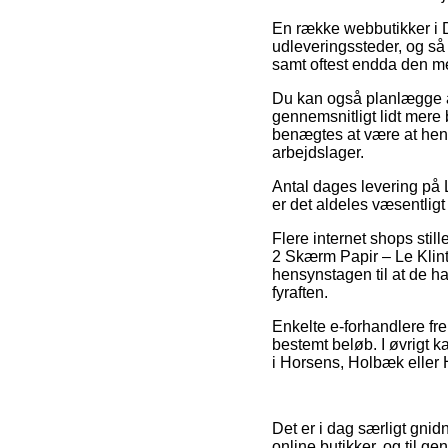
En række webbutikker i Da
udleveringssteder, og så 
samt oftest endda den me
Du kan også planlægge at 
gennemsnitligt lidt mere 
benægtes at være at hent
arbejdslager.
Antal dages levering på L
er det aldeles væsentligt
Flere internet shops stil
2 Skærm Papir – Le Klint,
hensynstagen til at de har
fyraften.
Enkelte e-forhandlere fre
bestemt beløb. I øvrigt 
i Horsens, Holbæk eller Ha
Det er i dag særligt gnid
online butikker, og til g