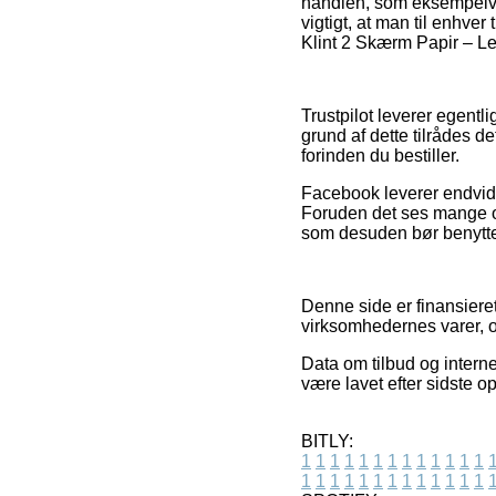
handlen, som eksempelvi
vigtigt, at man til enhve
Klint 2 Skærm Papir – Le 
Trustpilot leverer egentli
grund af dette tilrådes d
forinden du bestiller.
Facebook leverer endvide
Foruden det ses mange o
som desuden bør benyttes 
Denne side er finansiere
virksomhedernes varer, o
Data om tilbud og intern
være lavet efter sidste 
BITLY:
1
1
1
1
1
1
1
1
1
1
1
1
1
1
1
1
1
1
1
1
1
1
1
1
1
1