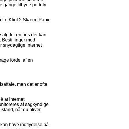
 gange tilbyde portofri
 på Le Klint 2 Skærm Papir
 salg for en pris der kan
 Bestillinger med
r snydagtige internet
rage fordel af en
saftale, men det er ofte
å at internet
onitoreres af sagkyndige
tand, når du bliver
 kan have indflydelse på