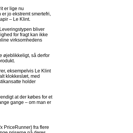
t er lige nu
er jo ekstremt smertefri,
pir – Le Klint.
 Leveringstypen bliver
ighed for fragt kan ikke
 online virksomhedens
 øjeblikkeligt, så derfor
produkt.
rer, eksempelvis Le Klint
talt klokkeslæt, med
stikansatte holder
endigt at der købes for et
 mange gange – om man er
x PriceRunner) fra flere
ringe priserne på deres