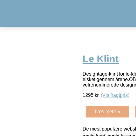
Le Klint
Designtage-klint for le-
elsket gennem årene.OBS
velrenommerede design
1295
kr.
(Vis fragtpris)
Læs mere »
De mest populære websho