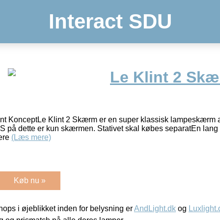
Interact SDU
Le Klint 2 Skæ
klint KonceptLe Klint 2 Skærm er en super klassisk lampeskærm a
 på dette er kun skærmen. Stativet skal købes separatEn lang 
ere
(Læs mere)
Køb nu »
ps i øjeblikket inden for belysning er
AndLight.dk
og
Luxlight.