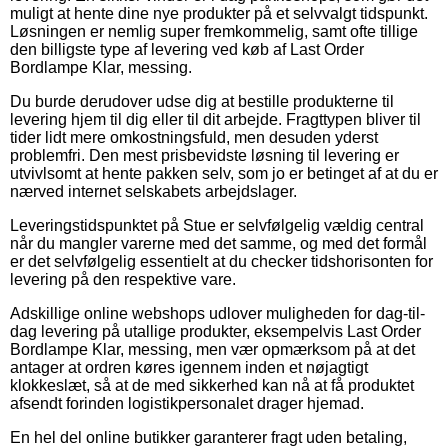
muligt at hente dine nye produkter på et selvvalgt tidspunkt.
Løsningen er nemlig super fremkommelig, samt ofte tillige
den billigste type af levering ved køb af Last Order
Bordlampe Klar, messing.
Du burde derudover udse dig at bestille produkterne til
levering hjem til dig eller til dit arbejde. Fragttypen bliver til
tider lidt mere omkostningsfuld, men desuden yderst
problemfri. Den mest prisbevidste løsning til levering er
utvivlsomt at hente pakken selv, som jo er betinget af at du er
nærved internet selskabets arbejdslager.
Leveringstidspunktet på Stue er selvfølgelig vældig central
når du mangler varerne med det samme, og med det formål
er det selvfølgelig essentielt at du checker tidshorisonten for
levering på den respektive vare.
Adskillige online webshops udlover muligheden for dag-til-
dag levering på utallige produkter, eksempelvis Last Order
Bordlampe Klar, messing, men vær opmærksom på at det
antager at ordren køres igennem inden et nøjagtigt
klokkeslæt, så at de med sikkerhed kan nå at få produktet
afsendt forinden logistikpersonalet drager hjemad.
En hel del online butikker garanterer fragt uden betaling,