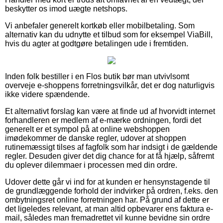
beskytter os imod uægte netshops.
Vi anbefaler generelt kortkøb eller mobilbetaling. Som
alternativ kan du udnytte et tilbud som for eksempel ViaBill,
hvis du agter at godtgøre betalingen ude i fremtiden.
Inden folk bestiller i en Flos butik bør man utvivlsomt
overveje e-shoppens forretningsvilkår, det er dog naturligvis
ikke videre spændende.
Et alternativt forslag kan være at finde ud af hvorvidt internet
forhandleren er medlem af e-mærke ordningen, fordi det
generelt er et sympol på at online webshoppen
imødekommer de danske regler, udover at shoppen
rutinemæssigt tilses af fagfolk som har indsigt i de gældende
regler. Desuden giver det dig chance for at få hjælp, såfremt
du oplever dilemmaer i processen med din ordre.
Udover dette går vi ind for at kunden er hensynstagende til
de grundlæggende forhold der indvirker på ordren, f.eks. den
ombytningsret online forretningen har. På grund af dette er
det ligeledes relevant, at man altid opbevarer ens faktura e-
mail, således man fremadrettet vil kunne bevidne sin ordre