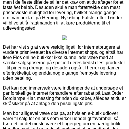
men i de fleste tilfælde stiller det krav om at du aftager for et
fastslået beløb. Desuden skulle man foretrække den mest
prisbevidste mulighed for levering, hvilket mange gange –
om man bor tæt på Herning, Nykøbing Falster eller Tønder –
vil blive at få fragtmanden til at køre produkterne til et
udleveringssted.
Det har vist sig at være vældig ligetil for internetbrugere at
vurdere prisniveauet fra diverse internet shops, og altså har
flere Flos online butikker ikke kunne lade være med at
sænke salgspriserne på specielt deres bedst i test produkter
– til piger og drenge, og desuden også til herrer og damer –
eftertrykkeligt, og endda nogle gange frembyde levering
uden betaling.
Det kan dog immervæk være indbringende at undersøge et
par forskellige internet forhandlere efter rabat på Last Order
Bordlampe Klar, messing forinden du køber, således at du er
skråsikker på at antage den prisbilligste pris.
Man bør alligevel være obs på, at hvis en e-butik udlover
varer til salg for en pris som virker uendeligt favorabel, så
bør det for det meste være et fingerpeg om en uærlig butik.
Handler med kort er trods alt omfavnet af en vedtægt, der