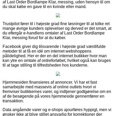
af Last Order Bordlampe Klar, messing, uden hensyn til om
du skal købe en gave til en kvinde eller mand.
Trustpilot fører til i højeste grad fine løsninger til at tolke ret
mange øvrige kunders oplevelser og derved er det smart, at
du eftergår e-handlens omtaler af Last Order Bordlampe
Klar, messing forud for at du køber.
Facebook giver dig tilsvarende i højeste grad værdifulde
metoder til at få en idé om internet webshoppens
pålidelighed. Her er der en del internet butikker hvor man
kan ytre en omtale af ordreforløbet, hvilket også kan bruges
til at tage stilling til tilfredsheden hos kunderne.
Hjemmesiden finansieres af annoncer. Vi har et fast
samarbejde med massevis af online outlets hvori vi
fremviser butikkernes varer, og indtjener godtgørelse om en
af de besøgende på vores hjemmeside gennemfører en
transaktion.
Data angående varer og e-shops ajourføres hyppigt, men vi
ønsker ikke at blive stillet ansvarlig for korrektioner der