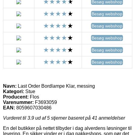
Besøg webshop
Besøg webshop
Besøg webshop
Besøg webshop
Besøg webshop
Besøg webshop
Navn:
Last Order Bordlampe Klar, messing
Kategori:
Stue
Producent:
Flos
Varenummer:
F3693059
EAN:
8059607030486
Vurderet til
3.9
ud af 5 stjerner baseret på
41
anmeldelser
En del butikker på nettet tilbyder i dag alverdens løsninger til
levering. En sikker vinder er i dag pakkeshops, som gør det