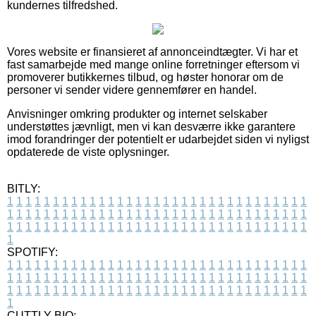
kundernes tilfredshed.
Vores website er finansieret af annonceindtægter. Vi har et
fast samarbejde med mange online forretninger eftersom vi
promoverer butikkernes tilbud, og høster honorar om de
personer vi sender videre gennemfører en handel.
Anvisninger omkring produkter og internet selskaber
understøttes jævnligt, men vi kan desværre ikke garantere
imod forandringer der potentielt er udarbejdet siden vi nyligst
opdaterede de viste oplysninger.
BITLY:
1
1
1
1
1
1
1
1
1
1
1
1
1
1
1
1
1
1
1
1
1
1
1
1
1
1
1
1
1
1
1
1
1
1
1
1
1
1
1
1
1
1
1
1
1
1
1
1
1
1
1
1
1
1
1
1
1
1
1
1
1
1
1
1
1
1
1
1
1
1
1
1
1
1
1
1
1
1
1
1
1
1
1
1
1
1
1
1
1
1
1
1
1
1
1
1
1
1
1
1
SPOTIFY:
1
1
1
1
1
1
1
1
1
1
1
1
1
1
1
1
1
1
1
1
1
1
1
1
1
1
1
1
1
1
1
1
1
1
1
1
1
1
1
1
1
1
1
1
1
1
1
1
1
1
1
1
1
1
1
1
1
1
1
1
1
1
1
1
1
1
1
1
1
1
1
1
1
1
1
1
1
1
1
1
1
1
1
1
1
1
1
1
1
1
1
1
1
1
1
1
1
1
1
1
CUTTLY BIO: