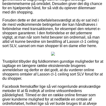
bestemmelserne på området. Desuden giver det dig chance
for en hjælpende hånd, for så vidt du oplever dilemmaer
med din shopping.
Foruden dette er det anbefalelsesværdigt at du er sat ind i
de mest vedkommende betingelser der kan håndhæves i
forbindelse med transaktionen, for eksempel den returret e-
shoppen garanterer. I den forbindelse er det ydermere
vigtigt, at man når som helst bevarer sin ordremail, så man
altid vil kunne bevidne sin bestilling af Lasson cl-1 ceiling
sort SLV, uanset om man shopper til en dame eller herre.
Trustpilot tilbyder dig fuldkommen gunstige muligheder for at
iagttage en længere række eksisterende brugeres
anmeldelser og derfor er det godt, at du vurderer online
shoppens omtaler af Lasson cl-1 ceiling sort SLV forud for at
du shopper.
Facebook fremskaffer lige så vel nogenlunde ønskværdige
metoder til at få indtryk af online virksomhedens
pålidelighed. Tilmed er der en række online firmaer som
giver kunderne mulighed for at nedfælde en omtale af
ordreforløbet, hvilket lige så vel burde bruges til at afveje