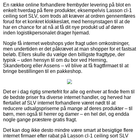
En række online forhandlere frembyder levering på blot en
enkelt hverdag på flere produkter, eksempelvis Lasson cl-1
ceiling sort SLV, som trods alt kræver at ordren gennemføres
forud for et konkret klokkeslæt, med hensynstagen til at de
har en chance for at nå at få dit nye produkt ud af døren
inden logistikpersonalet drager hjemad.
Nogle få internet webshops yder fragt uden omkostninger,
men undertiden er det påkrævet at man shopper for et fastsat
beløb. Ellers skulle du vælge den billigste fragttype, der
typisk – uden hensyn til om du bor ved Herning,
Skanderborg eller Assens – vil blive at få fragtfirmaet til at
bringe bestillingen til en pakkeshop.
Det er i dag rigtig smertefrit for alle og enhver at finde frem til
de bedste priser fra diverse internet handler, og herved har
flertallet af SLV internet forhandlere været nødt til at
reducere udsalgspriserne på mange af deres produkter – til
børn, men også til herrer og damer – en hel del, og endda
nogle gange præstere gratis fragt.
Det kan dog ikke desto mindre være smart at besigtige flere
internet firmaer efter rabat på Lasson cl-1 ceiling sort SLV