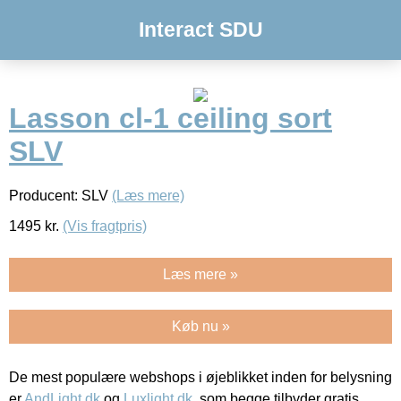
Interact SDU
Lasson cl-1 ceiling sort
SLV
Producent: SLV
(Læs mere)
1495
kr.
(Vis fragtpris)
Læs mere »
Køb nu »
De mest populære webshops i øjeblikket inden for belysning
er
AndLight.dk
og
Luxlight.dk
, som begge tilbyder gratis