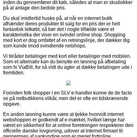
inden du gennemfører dit køb, således at man er skudsikker
på at antage den bedste pris.
Du skal imidlertid huske på, at når en internet butik
afhænder deres produkter til salg for en pris der er helt
fantastisk letkøbt, så bør det i nogle tilfælde være et
karakteristika der viser en svindel online shop. Shopping
med kort er dog omfattet af en retningslinje, der dækker dig
som kunde imod svindlende netshops.
Vi tilråder betalinger med kort eller betalinger med mobilen.
Som et alternativ kan du benytte en løsning på afbetaling
som fx ViaBill, for så vidt du agter at dække betalingen ude i
fremtiden.
Forinden folk shopper i en SLV e-handler kunne de de facto
se på netbutikkens vilkår, men det er ofte en tidskrævende
opgave.
En anden løsning kunne være at tjekke hvorvidt internet
webshoppen er godkendt af e-mærket, hvilket længe har
været en sikkerhed for at online forretningen respekterer den
officielle danske lovgivning, udover at internet firmaet tit
gennemses af sagkyndige som er meget fortrolige