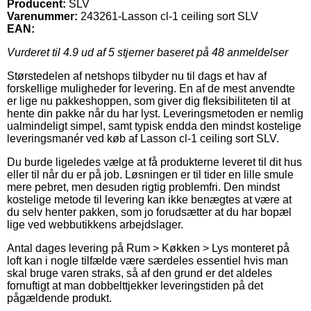
Producent:
SLV
Varenummer:
243261-Lasson cl-1 ceiling sort SLV
EAN:
Vurderet til
4.9
ud af 5 stjerner baseret på
48
anmeldelser
Størstedelen af netshops tilbyder nu til dags et hav af
forskellige muligheder for levering. En af de mest anvendte
er lige nu pakkeshoppen, som giver dig fleksibiliteten til at
hente din pakke når du har lyst. Leveringsmetoden er nemlig
ualmindeligt simpel, samt typisk endda den mindst kostelige
leveringsmanér ved køb af Lasson cl-1 ceiling sort SLV.
Du burde ligeledes vælge at få produkterne leveret til dit hus
eller til når du er på job. Løsningen er til tider en lille smule
mere pebret, men desuden rigtig problemfri. Den mindst
kostelige metode til levering kan ikke benægtes at være at
du selv henter pakken, som jo forudsætter at du har bopæl
lige ved webbutikkens arbejdslager.
Antal dages levering på Rum > Køkken > Lys monteret på
loft kan i nogle tilfælde være særdeles essentiel hvis man
skal bruge varen straks, så af den grund er det aldeles
fornuftigt at man dobbelttjekker leveringstiden på det
pågældende produkt.