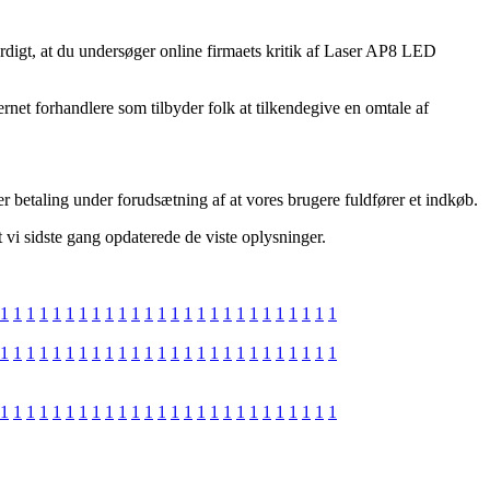
værdigt, at du undersøger online firmaets kritik af Laser AP8 LED
rnet forhandlere som tilbyder folk at tilkendegive en omtale af
 betaling under forudsætning af at vores brugere fuldfører et indkøb.
t vi sidste gang opdaterede de viste oplysninger.
1
1
1
1
1
1
1
1
1
1
1
1
1
1
1
1
1
1
1
1
1
1
1
1
1
1
1
1
1
1
1
1
1
1
1
1
1
1
1
1
1
1
1
1
1
1
1
1
1
1
1
1
1
1
1
1
1
1
1
1
1
1
1
1
1
1
1
1
1
1
1
1
1
1
1
1
1
1