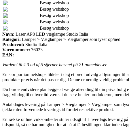
Besøg webshop
Besøg webshop
Besøg webshop
Besøg webshop
Besøg webshop
Navn:
Laser AP8 LED væglampe Studio Italia
Kategori:
Lamper > Væglamper > Væglamper som lyser op/ned
Producent:
Studio Italia
Varenummer:
36023
EAN:
Vurderet til
4.3
ud af 5 stjerner baseret på
21
anmeldelser
En stor portion netshops tildeler i dag et bredt udvalg af løsninger til
produkter præcis når det passer dig. Denne er nemlig vældig problemf
Du burde endvidere planlægge at vælge afsending til din privatbolig e
fragt vil dog til enhver tid være at du selv henter produkterne, men det
Antal dages levering på Lamper > Væglamper > Væglamper som lyser op
tjekker den forventede leveringstid for det respektive produkt.
En række online virksomheder stiller udsigt til 1 hverdags levering
tidspunkt, så de har mulighed for at nå at få bestillingen klar inden lag