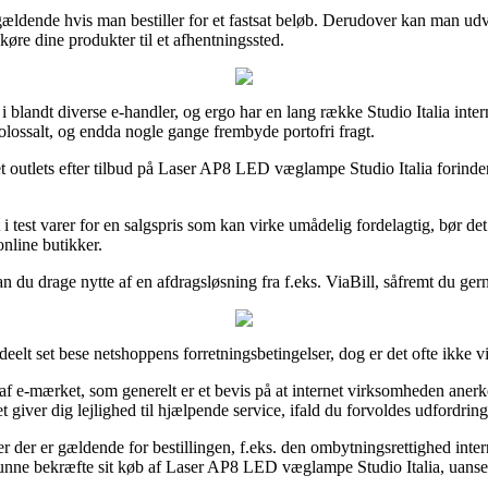
 gældende hvis man bestiller for et fastsat beløb. Derudover kan man udvæ
øre dine produkter til et afhentningssted.
 i blandt diverse e-handler, og ergo har en lang række Studio Italia inte
olossalt, og endda nogle gange frembyde portofri fragt.
t outlets efter tilbud på Laser AP8 LED væglampe Studio Italia forinden 
 test varer for en salgspris som kan virke umådelig fordelagtig, bør det
 online butikker.
n du drage nytte af en afdragsløsning fra f.eks. ViaBill, såfremt du gerne
elt set bese netshoppens forretningsbetingelser, dog er det ofte ikke vi
f e-mærket, som generelt er et bevis på at internet virksomheden anerk
t giver dig lejlighed til hjælpende service, ifald du forvoldes udfordrin
r der er gældende for bestillingen, f.eks. den ombytningsrettighed inter
 kunne bekræfte sit køb af Laser AP8 LED væglampe Studio Italia, uanse