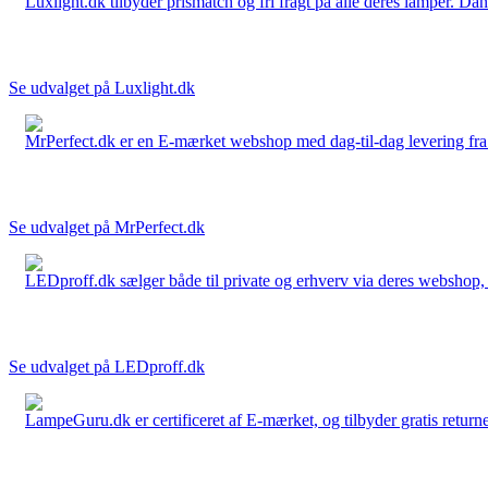
Luxlight.dk tilbyder prismatch og fri fragt på alle deres lamper. D
Se udvalget på Luxlight.dk
MrPerfect.dk er en E-mærket webshop med dag-til-dag levering fra der
Se udvalget på MrPerfect.dk
LEDproff.dk sælger både til private og erhverv via deres webshop, h
Se udvalget på LEDproff.dk
LampeGuru.dk er certificeret af E-mærket, og tilbyder gratis returne