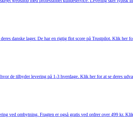
anskejet webshop med professionel kundeservice. Levering sker typisk in
es danske lager. De har en rigtig flot score på Trustpilot. Klik her for
vor de tilbyder levering på 1-3 hverdage. Klik her for at se deres udva
ring ved ombytning. Fragten er også gratis ved ordrer over 499 kr. Klik 