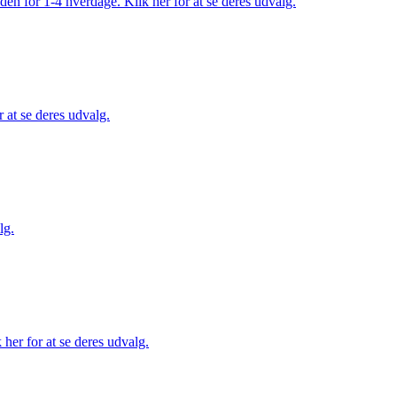
den for 1-4 hverdage. Klik her for at se deres udvalg.
 at se deres udvalg.
lg.
her for at se deres udvalg.