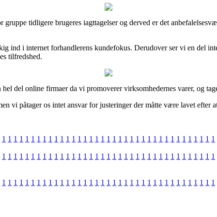
stor gruppe tidligere brugeres iagttagelser og derved er det anbefalelses
ig ind i internet forhandlerens kundefokus. Derudover ser vi en del inte
es tilfredshed.
hel del online firmaer da vi promoverer virksomhedernes varer, og tager
 vi påtager os intet ansvar for justeringer der måtte være lavet efter a
1
1
1
1
1
1
1
1
1
1
1
1
1
1
1
1
1
1
1
1
1
1
1
1
1
1
1
1
1
1
1
1
1
1
1
1
1
1
1
1
1
1
1
1
1
1
1
1
1
1
1
1
1
1
1
1
1
1
1
1
1
1
1
1
1
1
1
1
1
1
1
1
1
1
1
1
1
1
1
1
1
1
1
1
1
1
1
1
1
1
1
1
1
1
1
1
1
1
1
1
1
1
1
1
1
1
1
1
1
1
1