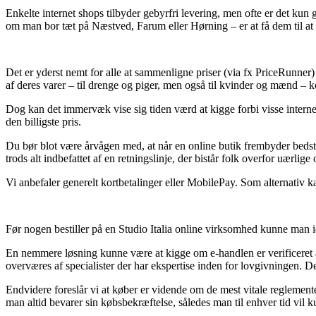
Enkelte internet shops tilbyder gebyrfri levering, men ofte er det kun
om man bor tæt på Næstved, Farum eller Hørning – er at få dem til at k
Det er yderst nemt for alle at sammenligne priser (via fx PriceRunner)
af deres varer – til drenge og piger, men også til kvinder og mænd – k
Dog kan det immervæk vise sig tiden værd at kigge forbi visse interne
den billigste pris.
Du bør blot være årvågen med, at når en online butik frembyder bedst i
trods alt indbefattet af en retningslinje, der bistår folk overfor uærlige
Vi anbefaler generelt kortbetalinger eller MobilePay. Som alternativ ka
Før nogen bestiller på en Studio Italia online virksomhed kunne man ide
En nemmere løsning kunne være at kigge om e-handlen er verificeret a
overværes af specialister der har ekspertise inden for lovgivningen. De
Endvidere foreslår vi at køber er vidende om de mest vitale reglemente
man altid bevarer sin købsbekræftelse, således man til enhver tid vil