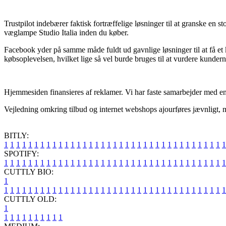
Trustpilot indebærer faktisk fortræffelige løsninger til at granske en 
væglampe Studio Italia inden du køber.
Facebook yder på samme måde fuldt ud gavnlige løsninger til at få et k
købsoplevelsen, hvilket lige så vel burde bruges til at vurdere kundern
Hjemmesiden finansieres af reklamer. Vi har faste samarbejder med en 
Vejledning omkring tilbud og internet webshops ajourføres jævnligt, men
BITLY:
1
1
1
1
1
1
1
1
1
1
1
1
1
1
1
1
1
1
1
1
1
1
1
1
1
1
1
1
1
1
1
1
1
1
1
1
1
SPOTIFY:
1
1
1
1
1
1
1
1
1
1
1
1
1
1
1
1
1
1
1
1
1
1
1
1
1
1
1
1
1
1
1
1
1
1
1
1
1
CUTTLY BIO:
1
1
1
1
1
1
1
1
1
1
1
1
1
1
1
1
1
1
1
1
1
1
1
1
1
1
1
1
1
1
1
1
1
1
1
1
1
1
CUTTLY OLD:
1
1
1
1
1
1
1
1
1
1
1