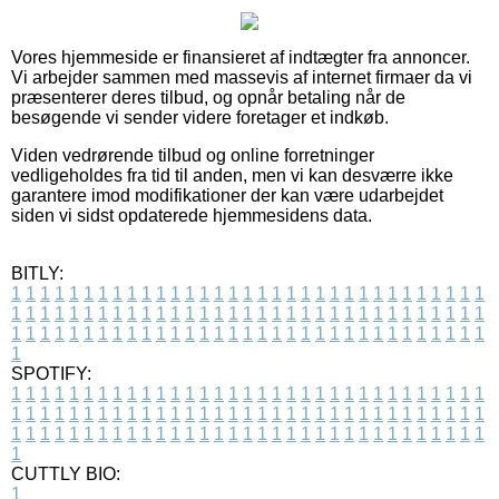
Vores hjemmeside er finansieret af indtægter fra annoncer.
Vi arbejder sammen med massevis af internet firmaer da vi
præsenterer deres tilbud, og opnår betaling når de
besøgende vi sender videre foretager et indkøb.
Viden vedrørende tilbud og online forretninger
vedligeholdes fra tid til anden, men vi kan desværre ikke
garantere imod modifikationer der kan være udarbejdet
siden vi sidst opdaterede hjemmesidens data.
BITLY:
1
1
1
1
1
1
1
1
1
1
1
1
1
1
1
1
1
1
1
1
1
1
1
1
1
1
1
1
1
1
1
1
1
1
1
1
1
1
1
1
1
1
1
1
1
1
1
1
1
1
1
1
1
1
1
1
1
1
1
1
1
1
1
1
1
1
1
1
1
1
1
1
1
1
1
1
1
1
1
1
1
1
1
1
1
1
1
1
1
1
1
1
1
1
1
1
1
1
1
1
SPOTIFY:
1
1
1
1
1
1
1
1
1
1
1
1
1
1
1
1
1
1
1
1
1
1
1
1
1
1
1
1
1
1
1
1
1
1
1
1
1
1
1
1
1
1
1
1
1
1
1
1
1
1
1
1
1
1
1
1
1
1
1
1
1
1
1
1
1
1
1
1
1
1
1
1
1
1
1
1
1
1
1
1
1
1
1
1
1
1
1
1
1
1
1
1
1
1
1
1
1
1
1
1
CUTTLY BIO:
1