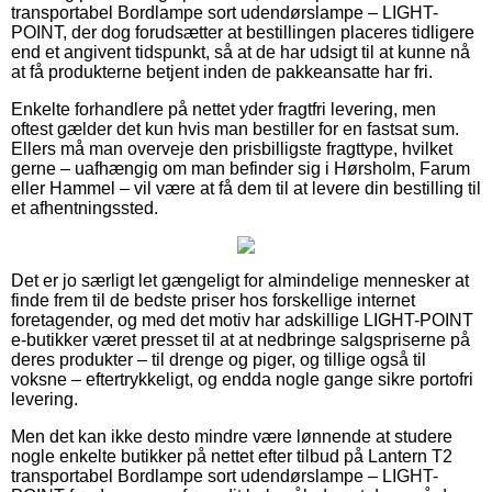
transportabel Bordlampe sort udendørslampe – LIGHT-
POINT, der dog forudsætter at bestillingen placeres tidligere
end et angivent tidspunkt, så at de har udsigt til at kunne nå
at få produkterne betjent inden de pakkeansatte har fri.
Enkelte forhandlere på nettet yder fragtfri levering, men
oftest gælder det kun hvis man bestiller for en fastsat sum.
Ellers må man overveje den prisbilligste fragttype, hvilket
gerne – uafhængig om man befinder sig i Hørsholm, Farum
eller Hammel – vil være at få dem til at levere din bestilling til
et afhentningssted.
Det er jo særligt let gængeligt for almindelige mennesker at
finde frem til de bedste priser hos forskellige internet
foretagender, og med det motiv har adskillige LIGHT-POINT
e-butikker været presset til at at nedbringe salgspriserne på
deres produkter – til drenge og piger, og tillige også til
voksne – eftertrykkeligt, og endda nogle gange sikre portofri
levering.
Men det kan ikke desto mindre være lønnende at studere
nogle enkelte butikker på nettet efter tilbud på Lantern T2
transportabel Bordlampe sort udendørslampe – LIGHT-