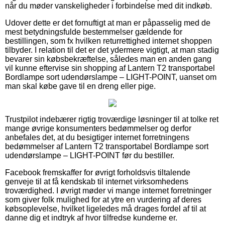
når du møder vanskeligheder i forbindelse med dit indkøb.
Udover dette er det fornuftigt at man er påpasselig med de
mest betydningsfulde bestemmelser gældende for
bestillingen, som fx hvilken returrettighed internet shoppen
tilbyder. I relation til det er det ydermere vigtigt, at man stadig
bevarer sin købsbekræftelse, således man en anden gang
vil kunne eftervise sin shopping af Lantern T2 transportabel
Bordlampe sort udendørslampe – LIGHT-POINT, uanset om
man skal købe gave til en dreng eller pige.
Trustpilot indebærer rigtig troværdige løsninger til at tolke ret
mange øvrige konsumenters bedømmelser og derfor
anbefales det, at du besigtiger internet forretningens
bedømmelser af Lantern T2 transportabel Bordlampe sort
udendørslampe – LIGHT-POINT før du bestiller.
Facebook fremskaffer for øvrigt forholdsvis tiltalende
genveje til at få kendskab til internet virksomhedens
troværdighed. I øvrigt møder vi mange internet forretninger
som giver folk mulighed for at ytre en vurdering af deres
købsoplevelse, hvilket ligeledes må drages fordel af til at
danne dig et indtryk af hvor tilfredse kunderne er.