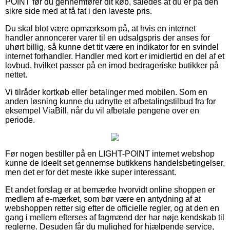
POINT før du gennemfører dit køb, således at du er på den
sikre side med at få fat i den laveste pris.
Du skal blot være opmærksom på, at hvis en internet
handler annoncerer varer til en udsalgspris der anses for
uhørt billig, så kunne det tit være en indikator for en svindel
internet forhandler. Handler med kort er imidlertid en del af et
lovbud, hvilket passer på en imod bedrageriske butikker på
nettet.
Vi tilråder kortkøb eller betalinger med mobilen. Som en
anden løsning kunne du udnytte et afbetalingstilbud fra for
eksempel ViaBill, når du vil afbetale pengene over en
periode.
Før nogen bestiller på en LIGHT-POINT internet webshop
kunne de ideelt set gennemse butikkens handelsbetingelser,
men det er for det meste ikke super interessant.
Et andet forslag er at bemærke hvorvidt online shoppen er
medlem af e-mærket, som bør være en antydning af at
webshoppen retter sig efter de officielle regler, og at den en
gang i mellem efterses af fagmænd der har nøje kendskab til
reglerne. Desuden får du mulighed for hjælpende service,