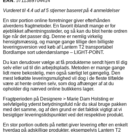
EAN:
5711389704414
Vurderet til
4.4
ud af 5 stjerner baseret på
4
anmeldelser
En stor portion online forretninger giver efterhånden
alverdens fragtmetoder. En favorit iblandt mange er for
øjeblikket afhentningssteder, og så kan du blot hente ordren
lige når det passer dig. Denne er nemlig virkelig
hensigtsmæssig, og mange gange tillige den billigste
leveringsversion ved køb af Lantern T2 transportabel
Bordlampe sort udendørslampe – LIGHT-POINT.
Du kan derudover vælge at få produkterne sendt hjem til dig
selv eller ud til din arbejdsplads. Metoden er mange gange
lidt mere bekostelig, men også særligt let gængelig. Den
mest letkøbte leveringsmulighed vil dog i de fleste tilfælde
være at hente ordren selv, som dog afhænger af at du
opholder dig nærved online butikkens lager.
Fragtperioden på Designere > Marie Dam Holsting er
selvfølgelig yderst betydningsfuld når du skal bruge pakken
med det samme, og af den grund er det faktisk vigtigt at vi
besigtiger leveringstidspunktet ved det respektive produkt.
En stor portion outlets på nettet giver levering efter en enkelt
hverdag på adskillige produkter, eksempelvis Lantern T2