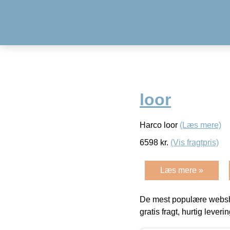
loor
Harco loor
(Læs mere)
6598
kr.
(Vis fragtpris)
Læs mere »
De mest populære websho
gratis fragt, hurtig lever