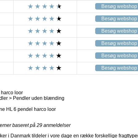
Besøg webshop
Besøg webshop
Besøg webshop
Besøg webshop
Besøg webshop
Besøg webshop
harco loor
ler > Pendler uden blænding
e HL 6 pendel harco loor
jerner baseret på
29
anmeldelser
er i Danmark tildeler i vore dage en række forskellige fragttype