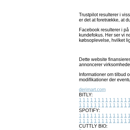
Trustpilot resulterer i 
er det at foretrække, at 
Facebook resulterer i på 
kundefokus. Her ser vi no
købsoplevelse, hvilket li
Dette website finansiere
annoncerer virksomhedern
Informationer om tilbud 
modifikationer der eventu
derimart.com
BITLY:
1
1
1
1
1
1
1
1
1
1
1
1
1
1
1
1
1
1
1
1
1
1
1
1
1
1
SPOTIFY:
1
1
1
1
1
1
1
1
1
1
1
1
1
1
1
1
1
1
1
1
1
1
1
1
1
1
CUTTLY BIO: