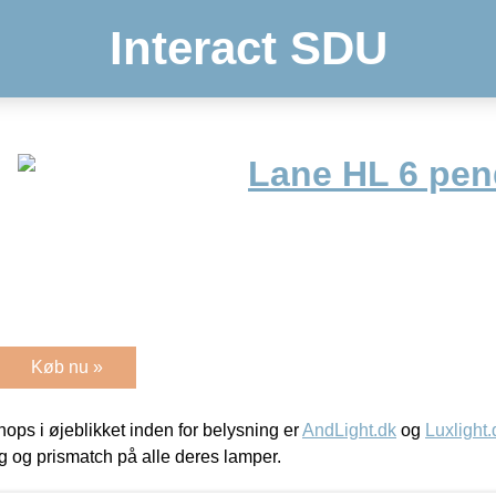
Interact SDU
Lane HL 6 pen
Køb nu »
ps i øjeblikket inden for belysning er
AndLight.dk
og
Luxlight.
ing og prismatch på alle deres lamper.