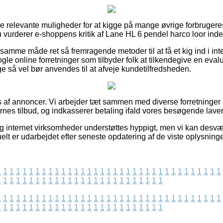
visse relevante muligheder for at kigge på mange øvrige forbruge
du vurderer e-shoppens kritik af Lane HL 6 pendel harco loor ind
samme måde ret så fremragende metoder til at få et kig ind i int
gle online forretninger som tilbyder folk at tilkendegive en eval
ge så vel bør anvendes til at afveje kundetilfredsheden.
s af annoncer. Vi arbejder tæt sammen med diverse forretninger p
es tilbud, og indkasserer betaling ifald vores besøgende laver 
og internet virksomheder understøttes hyppigt, men vi kan desv
elt er udarbejdet efter seneste opdatering af de viste oplysninge
1
1
1
1
1
1
1
1
1
1
1
1
1
1
1
1
1
1
1
1
1
1
1
1
1
1
1
1
1
1
1
1
1
1
1
1
1
1
1
1
1
1
1
1
1
1
1
1
1
1
1
1
1
1
1
1
1
1
1
1
1
1
1
1
1
1
1
1
1
1
1
1
1
1
1
1
1
1
1
1
1
1
1
1
1
1
1
1
1
1
1
1
1
1
1
1
1
1
1
1
1
1
1
1
1
1
1
1
1
1
1
1
1
1
1
1
1
1
1
1
1
1