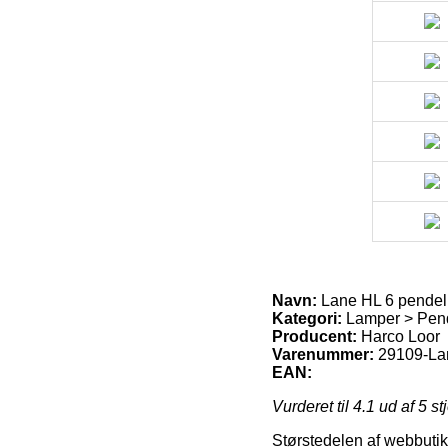
Navn:
Lane HL 6 pendel 
Kategori:
Lamper > Pend
Producent:
Harco Loor
Varenummer:
29109-Lan
EAN:
Vurderet til
4.1
ud af 5 st
Størstedelen af webbutikk