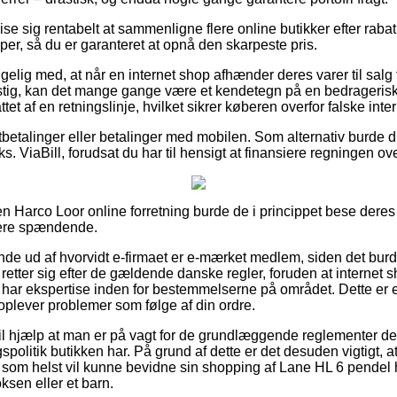
e sig rentabelt at sammenligne flere online butikker efter rab
er, så du er garanteret at opnå den skarpeste pris.
lig med, at når en internet shop afhænder deres varer til salg 
unstig, kan det mange gange være et kendetegn på en bedragerisk
ttet af en retningslinje, hvilket sikrer køberen overfor falske in
tbetalinger eller betalinger med mobilen. Som alternativ burde d
ks. ViaBill, forudsat du har til hensigt at finansiere regningen ov
 Harco Loor online forretning burde de i princippet bese deres
dere spændende.
inde ud af hvorvidt e-firmaet er e-mærket medlem, siden det bur
 retter sig efter de gældende danske regler, foruden at internet
 har ekspertise inden for bestemmelserne på området. Dette er en
plever problemer som følge af din ordre.
l hjælp at man er på vagt for de grundlæggende reglementer der
politik butikken har. På grund af dette er det desuden vigtigt, at
 som helst vil kunne bevidne sin shopping af Lane HL 6 pendel 
ksen eller et barn.