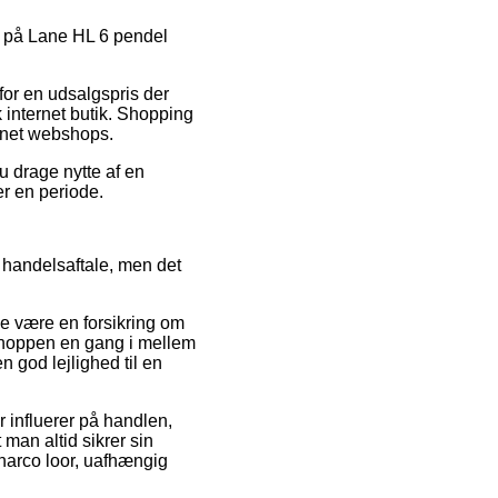
at på Lane HL 6 pendel
for en udsalgspris der
 internet butik. Shopping
ternet webshops.
u drage nytte af en
er en periode.
 handelsaftale, men det
de være en forsikring om
 shoppen en gang i mellem
 god lejlighed til en
 influerer på handlen,
 man altid sikrer sin
harco loor, uafhængig