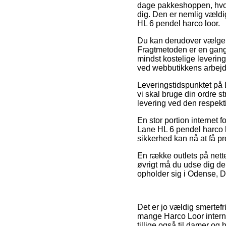
dage pakkeshoppen, hvor 
dig. Den er nemlig vældi
HL 6 pendel harco loor.
Du kan derudover vælge at 
Fragtmetoden er en gang 
mindst kostelige levering
ved webbutikkens arbejd
Leveringstidspunktet på
vi skal bruge din ordre s
levering ved den respekt
En stor portion internet 
Lane HL 6 pendel harco l
sikkerhed kan nå at få pr
En række outlets på nette
øvrigt må du udse dig de
opholder sig i Odense, Dr
Det er jo vældig smertefri
mange Harco Loor internet
tillige også til damer og 