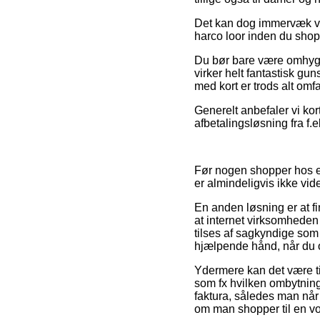
Det kan dog immervæk vis
harco loor inden du shopp
Du bør bare være omhygge
virker helt fantastisk g
med kort er trods alt omfa
Generelt anbefaler vi kor
afbetalingsløsning fra f.e
Før nogen shopper hos en
er almindeligvis ikke vi
En anden løsning er at f
at internet virksomheden
tilses af sagkyndige som
hjælpende hånd, når du o
Ydermere kan det være ti
som fx hvilken ombytnings
faktura, således man når
om man shopper til en vo