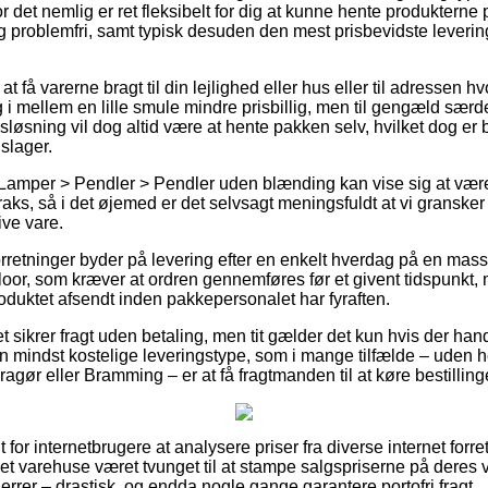
det nemlig er ret fleksibelt for dig at kunne hente produkterne 
g problemfri, samt typisk desuden den mest prisbevidste leveri
få varerne bragt til din lejlighed eller hus eller til adressen hv
i mellem en lille smule mindre prisbillig, men til gengæld særde
sløsning vil dog altid være at hente pakken selv, hvilket dog er be
slager.
 Lamper > Pendler > Pendler uden blænding kan vise sig at vær
traks, så i det øjemed er det selvsagt meningsfuldt at vi gransker
ive vare.
forretninger byder på levering efter en enkelt hverdag på en ma
oor, som kræver at ordren gennemføres før et givent tidspunkt,
oduktet afsendt inden pakkepersonalet har fyraften.
t sikrer fragt uden betaling, men tit gælder det kun hvis der hand
n mindst kostelige leveringstype, som i mange tilfælde – uden 
agør eller Bramming – er at få fragtmanden til at køre bestillinge
t for internetbrugere at analysere priser fra diverse internet forre
 varehuse været tvunget til at stampe salgspriserne på deres var
herrer – drastisk, og endda nogle gange garantere portofri fragt.