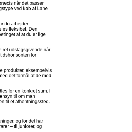
præcis når det passer
ngstype ved køb af Lane
or du arbejder.
les fleksibel. Den
tinget af at du er lige
e ret udslagsgivende når
 tidshorisonten for
sse produkter, eksempelvis
 med det formål at de med
les for en konkret sum. I
hensyn til om man
n til et afhentningssted.
tninger, og for det har
er – til juniorer, og