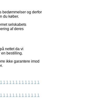
res bedømmelser og derfor
en du køber.
ernet selskabets
uering af deres
å nettet da vi
en bestilling.
ærre ikke garantere imod
r.
1
1
1
1
1
1
1
1
1
1
1
1
1
1
1
1
1
1
1
1
1
1
1
1
1
1