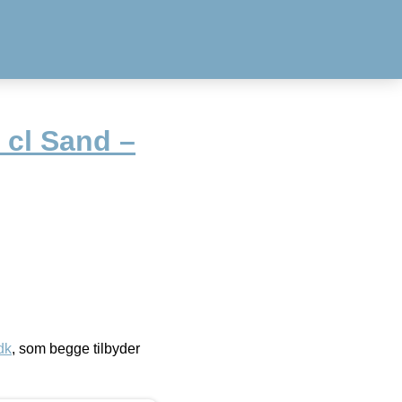
 cl Sand –
dk
, som begge tilbyder