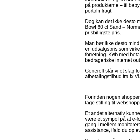
på produkterne – til bab
portofri fragt.
Dog kan det ikke desto mi
Bowl 60 cl Sand – Norman
prisbilligste pris.
Man bør ikke desto mindre
en udsalgspris som virke
forretning. Køb med betal
bedrageriske internet out
Generelt slår vi et slag 
afbetalingstilbud fra fx V
Forinden nogen shopper 
tage stilling til webshop
Et andet alternativ kunne
være et sympol på at e-fo
gang i mellem monitorere
assistance, ifald du opl