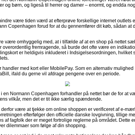
yer og børn, og ligeså til herrer og damer – enormt, og endda n
ndre være tiden værd at efterprøve forskellige internet outlets e
n Copenhagen forud for at du gennemfører dit køb, sådan at du
 være omhyggelig med, at i tilfælde af at en shop på nettet sælge
r overordentlig fremragende, så burde det ofte være en indikatio
ingskort er heldigvis inkluderet i Indsigelsesordningen, hvilket 
lets.
for handler med kort eller MobilePay. Som en alternativ mulighed
iaBill, ifald du gerne vil afdrage pengene over en periode.
i en Normann Copenhagen forhandler på nettet bør de for at væ
pens vilkår, men det er tit ikke særlig spændende.
 derfor være at tjekke om online shoppen er verificeret af e-mær
rretningen efterfølger den officielle danske lovgivning, tillige m
s af fagfolk der er meget fortrolige reglerne på området. Dette 
ever dilemmaer som følge af din shopping.