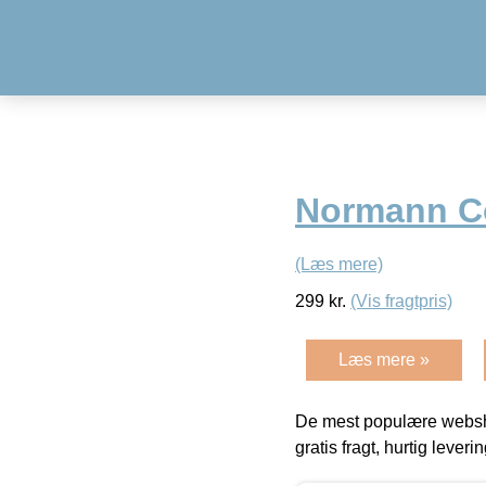
Normann C
(Læs mere)
299
kr.
(Vis fragtpris)
Læs mere »
De mest populære websho
gratis fragt, hurtig lever