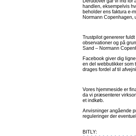
Derudover går vi ind for
handlen, eksempelvis hvi
beholder ens faktura e-ma
Normann Copenhagen, uans
Trustpilot genererer fuld
observationer og på grund
Sand – Normann Copenhag
Facebook giver dig lignend
en del webbutikker som t
drages fordel af til afve
Vores hjemmeside er fina
da vi præsenterer virkso
et indkøb.
Anvisninger angående prod
reguleringer der eventuel
BITLY: