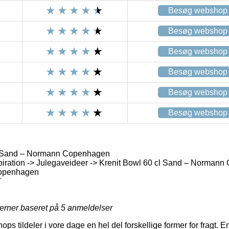
Besøg webshop
Besøg webshop
Besøg webshop
Besøg webshop
Besøg webshop
Besøg webshop
l Sand – Normann Copenhagen
piration -> Julegaveideer -> Krenit Bowl 60 cl Sand – Norman
openhagen
7
jerner baseret på
5
anmeldelser
hops tildeler i vore dage en hel del forskellige former for fragt. 