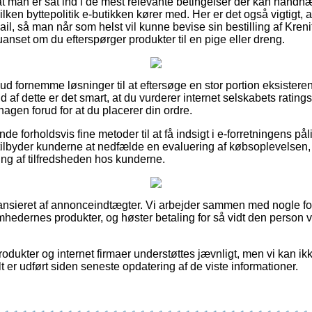
 at man er sat ind i de mest relevante betingelser der kan håndh
lken byttepolitik e-butikken kører med. Her er det også vigtigt,
il, så man når som helst vil kunne bevise sin bestilling af Kren
et om du efterspørger produkter til en pige eller dreng.
t ud fornemme løsninger til at eftersøge en stor portion eksister
 af dette er det smart, at du vurderer internet selskabets ratings
en forud for at du placerer din ordre.
e forholdsvis fine metoder til at få indsigt i e-forretningens pål
ilbyder kunderne at nedfælde en evaluering af købsoplevelsen,
jning af tilfredsheden hos kunderne.
nsieret af annonceindtægter. Vi arbejder sammen med nogle for
mhedernes produkter, og høster betaling for så vidt den person v
ukter og internet firmaer understøttes jævnligt, men vi kan ikke
t er udført siden seneste opdatering af de viste informationer.