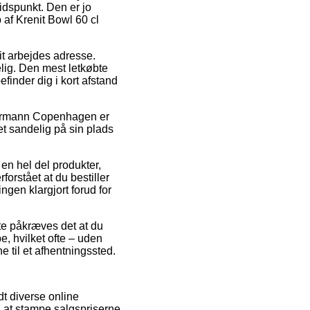
tidspunkt. Den er jo
 af Krenit Bowl 60 cl
dit arbejdes adresse.
lig. Den mest letkøbte
finder dig i kort afstand
 Normann Copenhagen er
t sandelig på sin plads
en hel del produkter,
rstået at du bestiller
ngen klargjort forud for
te påkræves det at du
, hvilket ofte – uden
e til et afhentningssted.
dt diverse online
l at stampe salgspriserne