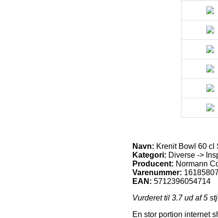
Navn:
Krenit Bowl 60 c
Kategori:
Diverse -> Ins
Producent:
Normann C
Varenummer:
1618580
EAN:
5712396054714
Vurderet til
3.7
ud af 5 st
En stor portion internet s