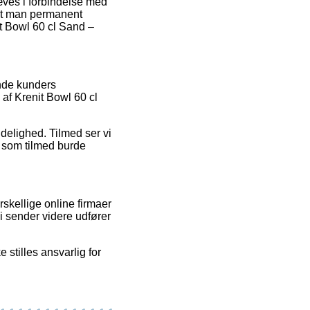
æves i forbindelse med
 at man permanent
it Bowl 60 cl Sand –
ende kunders
 af Krenit Bowl 60 cl
idelighed. Tilmed ser vi
 som tilmed burde
skellige online firmaer
i sender videre udfører
 stilles ansvarlig for