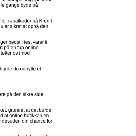
ogle gange byde på
fter rabatkoder på Krenit
 er sikret at opnå den
r bedst i test varer til
n på en fup online
støtter os imod
 burde du udnytte et
re på den sikre side
ket, grundet at det burde
ed at online butikken en
er desuden din chance for