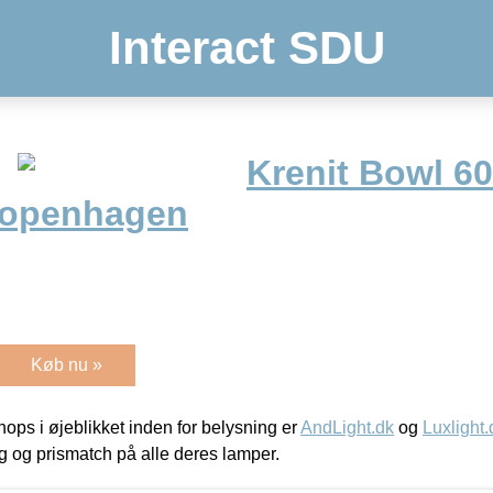
Interact SDU
Krenit Bowl 60
openhagen
Køb nu »
ps i øjeblikket inden for belysning er
AndLight.dk
og
Luxlight.
ing og prismatch på alle deres lamper.