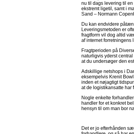
nu til dags levering til e
ekstremt ligetil, samt i 
Sand – Normann Copen
Du kan endvidere påtænke 
Leveringsmetoden er ofte
fragtform vil dog altid v
af internet forretningens 
Fragtperioden på Divers
naturligvis yderst centr
at du undersøger den est
Adskillige netshops i Da
eksempelvis Krenit Bowl 
inden et nøjagtigt tidspun
at de logistikansatte har f
Nogle enkelte forhandler
handler for et konkret b
hensyn til om man bor nær
Det er jo efterhånden sær
forhandlere, og så har e