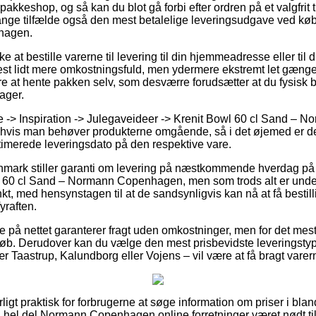
n pakkeshop, og så kan du blot gå forbi efter ordren på et valgfrit 
mange tilfælde også den mest betalelige leveringsudgave ved køb
hagen.
at bestille varerne til levering til din hjemmeadresse eller til 
st lidt mere omkostningsfuld, men ydermere ekstremt let gænge
ære at hente pakken selv, som desværre forudsætter at du fysisk be
lager.
e -> Inspiration -> Julegaveideer -> Krenit Bowl 60 cl Sand –
al hvis man behøver produkterne omgående, så i det øjemed er de
imerede leveringsdato på den respektive vare.
nmark stiller garanti om levering på næstkommende hverdag på 
60 cl Sand – Normann Copenhagen, men som trods alt er underfo
kt, med hensynstagen til at de sandsynligvis kan nå at få bestilli
yraften.
e på nettet garanterer fragt uden omkostninger, men for det mes
eløb. Derudover kan du vælge den mest prisbevidste leveringstype
 Taastrup, Kalundborg eller Vojens – vil være at få bragt varern
ligt praktisk for forbrugerne at søge information om priser i blan
n hel del Normann Copenhagen online forretninger været nødt ti