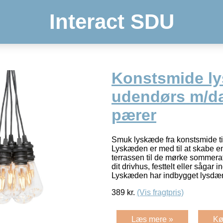
Interact SDU
Konstsmide l
udendørs m/d
pærer
Smuk lyskæde fra konstsmide ti
Lyskæden er med til at skabe e
terrassen til de mørke sommeraft
dit drivhus, festtelt eller sågar 
Lyskæden har indbygget lysdæ
389
kr.
(Vis fragtpris)
Læs mere »
Kø