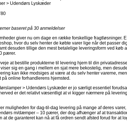
er > Udendørs Lyskæder
780
jerner baseret på
30
anmeldelser
somheder giver nu om dage en række forskellige fragtløsninger. E
eshop, hvor du selv henter de købte varer lige når det passer di
amt desuden tillige den mest betalelige leveringsform ved køb
 pærer.
eje at bestille produkterne til levering hjem til din privatadresse 
 viser sig en gang i mellem en sjat mere bekostelig, men des
evering kan ikke modsiges at være at du selv henter varerne, me
æt på online forhandlerens hjemsted.
rslamper > Udendørs Lyskæder er jo særligt essentiel forudsat
 herved er det relativt væsentligt at vi kigger nærmere på leverin
over muligheden for dag-til-dag levering på mange af deres varer
dørs m/dæmper – 10 pærer, der dog afhænger af at transaktion
 at de garanteret kan nå at få ordren sendt afsted forud for at 