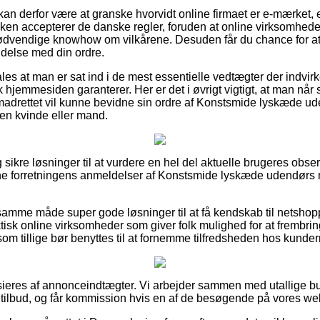
n derfor være at granske hvorvidt online firmaet er e-mærket, 
kken accepterer de danske regler, foruden at online virksomhe
nødvendige knowhow om vilkårene. Desuden får du chance for at b
delse med din ordre.
s at man er sat ind i de mest essentielle vedtægter der indvirker
 hjemmesiden garanterer. Her er det i øvrigt vigtigt, at man når
emadrettet vil kunne bevidne sin ordre af Konstsmide lyskæde 
 en kvinde eller mand.
lig sikre løsninger til at vurdere en hel del aktuelle brugeres obs
nline forretningens anmeldelser af Konstsmide lyskæde udendør
amme måde super gode løsninger til at få kendskab til netshop
tisk online virksomheder som giver folk mulighed for at frembri
om tillige bør benyttes til at fornemme tilfredsheden hos kunder
eres af annonceindtægter. Vi arbejder sammen med utallige buti
s tilbud, og får kommission hvis en af de besøgende på vores web