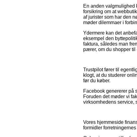
En anden valgmulighed ka
forsikring om at webbuti
af jurister som har den 
møder dilemmaer i forbin
Ydermere kan det anbefale
eksempel den byttepolitik
faktura, således man fr
pærer, om du shopper til
Trustpilot fører til egent
klogt, at du studerer o
før du køber.
Facebook genererer på s
Foruden det møder vi fak
virksomhedens service, s
Vores hjemmeside finansi
formidler forretningerne