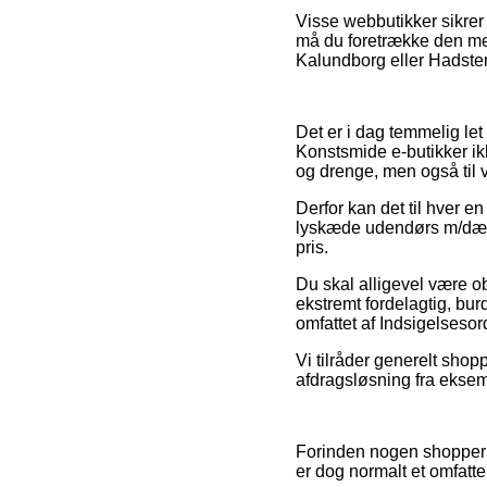
Visse webbutikker sikrer f
må du foretrække den mes
Kalundborg eller Hadsten –
Det er i dag temmelig let 
Konstsmide e-butikker ik
og drenge, men også til 
Derfor kan det til hver e
lyskæde udendørs m/dæmpe
pris.
Du skal alligevel være obs
ekstremt fordelagtig, burd
omfattet af Indsigelseso
Vi tilråder generelt sho
afdragsløsning fra eksemp
Forinden nogen shopper 
er dog normalt et omfatte