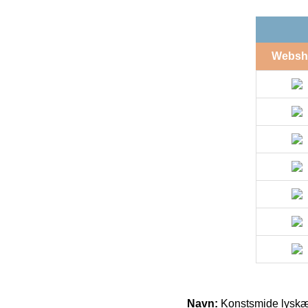
Websh
Navn:
Konstsmide lysk