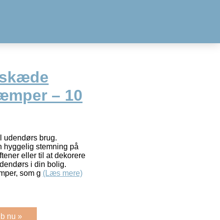
yskæde
æmper – 10
l udendørs brug.
n hyggelig stemning på
ener eller til at dekorere
indendørs i din bolig.
mper, som g
(Læs mere)
b nu »