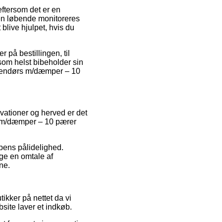
eftersom det er en
den løbende monitoreres
live hjulpet, hvis du
 på bestillingen, til
 som helst bibeholder sin
udendørs m/dæmper – 10
ervationer og herved er det
s m/dæmper – 10 pærer
pens pålidelighed.
nge en omtale af
ne.
kker på nettet da vi
site laver et indkøb.