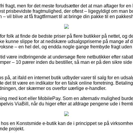
ri fragt, men for det meste forudsætter det at man aftager for en 
t prisbevidste fragtmulighed, der oftest – ligegyldigt om man b
 vil blive at få fragtfirmaet til at bringe din pakke til en pakkes
for folk at finde de bedste priser på flere butikker på nettet, og d
ke kunne slippe for at nedskære udsalgspriserne på mange af der
voksne – en hel del, og endda nogle gange frembyde fragt uden
n tid være indbringende at undersøge flere netbutikker efter ra
r – 10 pærer inden du bestiller, så man er på den sikre side m
 på, at ifald en internet butik udbyder varer til salg for en udsa
e det tit være en indikator for en falsk online forretning. Betalin
rdningen, der skærmer os overfor uærlige e-handler.
pping med kort eller MobilePay. Som en alternativ mulighed burd
elvis ViaBill, når du higer efter at afdrage pengene ude i fremt
hos en Konstsmide e-butik kan de i princippet se på virksomhe
nde projekt.