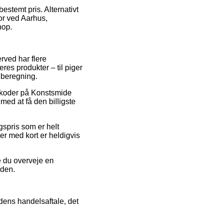
bestemt pris. Alternativt
or ved Aarhus,
hop.
erved har flere
es produkter – til piger
 beregning.
batkoder på Konstsmide
ed at få den billigste
lgspris som er helt
ger med kort er heldigvis
e du overveje en
iden.
dens handelsaftale, det