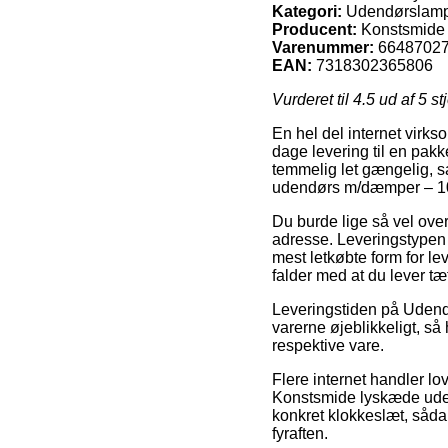
Kategori:
Udendørslamp
Producent:
Konstsmide
Varenummer:
6648702
EAN:
7318302365806
Vurderet til
4.5
ud af 5 st
En hel del internet virk
dage levering til en pakk
temmelig let gængelig, s
udendørs m/dæmper – 10
Du burde lige så vel overv
adresse. Leveringstypen
mest letkøbte form for l
falder med at du lever t
Leveringstiden på Udendø
varerne øjeblikkeligt, så
respektive vare.
Flere internet handler l
Konstsmide lyskæde uden
konkret klokkeslæt, sådan
fyraften.