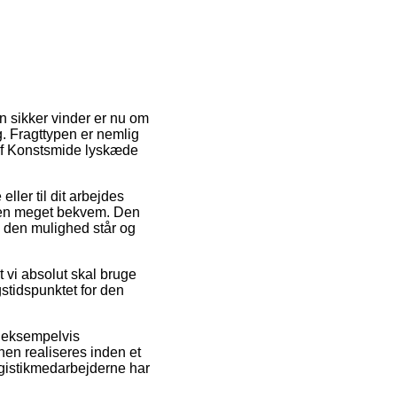
n sikker vinder er nu om
g. Fragttypen er nemlig
 af Konstsmide lyskæde
eller til dit arbejdes
uden meget bekvem. Den
n den mulighed står og
 vi absolut skal bruge
gstidspunktet for den
, eksempelvis
en realiseres inden et
logistikmedarbejderne har