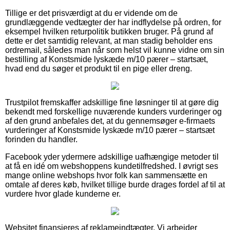
Tillige er det prisværdigt at du er vidende om de
grundlæggende vedtægter der har indflydelse på ordren, for
eksempel hvilken returpolitik butikken bruger. På grund af
dette er det samtidig relevant, at man stadig beholder ens
ordremail, således man når som helst vil kunne vidne om sin
bestilling af Konstsmide lyskæde m/10 pærer – startsæt,
hvad end du søger et produkt til en pige eller dreng.
Trustpilot fremskaffer adskillige fine løsninger til at gøre dig
bekendt med forskellige nuværende kunders vurderinger og
af den grund anbefales det, at du gennemsøger e-firmaets
vurderinger af Konstsmide lyskæde m/10 pærer – startsæt
forinden du handler.
Facebook yder ydermere adskillige uafhængige metoder til
at få en idé om webshoppens kundetilfredshed. I øvrigt ses
mange online webshops hvor folk kan sammensætte en
omtale af deres køb, hvilket tillige burde drages fordel af til at
vurdere hvor glade kunderne er.
Websitet finansieres af reklameindtægter. Vi arbejder