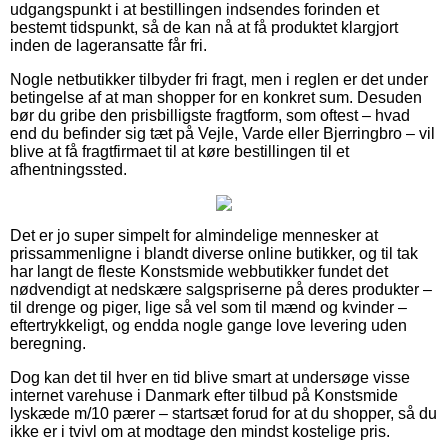
udgangspunkt i at bestillingen indsendes forinden et
bestemt tidspunkt, så de kan nå at få produktet klargjort
inden de lageransatte får fri.
Nogle netbutikker tilbyder fri fragt, men i reglen er det under
betingelse af at man shopper for en konkret sum. Desuden
bør du gribe den prisbilligste fragtform, som oftest – hvad
end du befinder sig tæt på Vejle, Varde eller Bjerringbro – vil
blive at få fragtfirmaet til at køre bestillingen til et
afhentningssted.
Det er jo super simpelt for almindelige mennesker at
prissammenligne i blandt diverse online butikker, og til tak
har langt de fleste Konstsmide webbutikker fundet det
nødvendigt at nedskære salgspriserne på deres produkter –
til drenge og piger, lige så vel som til mænd og kvinder –
eftertrykkeligt, og endda nogle gange love levering uden
beregning.
Dog kan det til hver en tid blive smart at undersøge visse
internet varehuse i Danmark efter tilbud på Konstsmide
lyskæde m/10 pærer – startsæt forud for at du shopper, så du
ikke er i tvivl om at modtage den mindst kostelige pris.