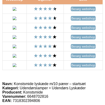
Besøg webshop
Besøg webshop
Besøg webshop
Besøg webshop
Besøg webshop
Besøg webshop
Besøg webshop
Navn:
Konstsmide lyskæde m/10 pærer – startsæt
Kategori:
Udendørslamper > Udendørs Lyskæder
Producent:
Konstsmide
Varenummer:
6648702816
EAN:
7318302394806