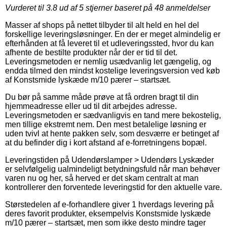
Vurderet til
3.8
ud af 5 stjerner baseret på
48
anmeldelser
Masser af shops på nettet tilbyder til alt held en hel del
forskellige leveringsløsninger. En der er meget almindelig er
efterhånden at få leveret til et udleveringssted, hvor du kan
afhente de bestilte produkter når der er tid til det.
Leveringsmetoden er nemlig usædvanlig let gængelig, og
endda tilmed den mindst kostelige leveringsversion ved køb
af Konstsmide lyskæde m/10 pærer – startsæt.
Du bør på samme måde prøve at få ordren bragt til din
hjemmeadresse eller ud til dit arbejdes adresse.
Leveringsmetoden er sædvanligvis en tand mere bekostelig,
men tillige ekstremt nem. Den mest betalelige løsning er
uden tvivl at hente pakken selv, som desværre er betinget af
at du befinder dig i kort afstand af e-forretningens bopæl.
Leveringstiden på Udendørslamper > Udendørs Lyskæder
er selvfølgelig ualmindeligt betydningsfuld når man behøver
varen nu og her, så herved er det skam centralt at man
kontrollerer den forventede leveringstid for den aktuelle vare.
Størstedelen af e-forhandlere giver 1 hverdags levering på
deres favorit produkter, eksempelvis Konstsmide lyskæde
m/10 pærer – startsæt, men som ikke desto mindre tager