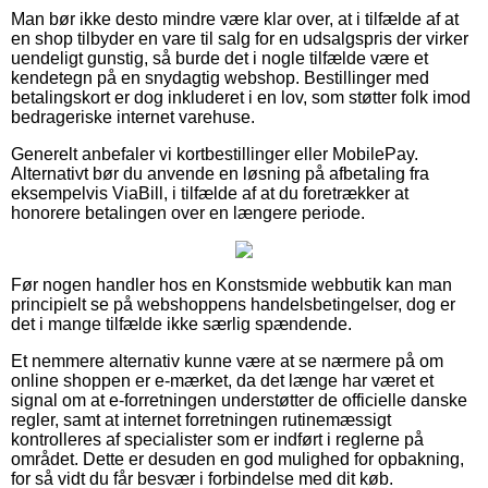
Man bør ikke desto mindre være klar over, at i tilfælde af at
en shop tilbyder en vare til salg for en udsalgspris der virker
uendeligt gunstig, så burde det i nogle tilfælde være et
kendetegn på en snydagtig webshop. Bestillinger med
betalingskort er dog inkluderet i en lov, som støtter folk imod
bedrageriske internet varehuse.
Generelt anbefaler vi kortbestillinger eller MobilePay.
Alternativt bør du anvende en løsning på afbetaling fra
eksempelvis ViaBill, i tilfælde af at du foretrækker at
honorere betalingen over en længere periode.
Før nogen handler hos en Konstsmide webbutik kan man
principielt se på webshoppens handelsbetingelser, dog er
det i mange tilfælde ikke særlig spændende.
Et nemmere alternativ kunne være at se nærmere på om
online shoppen er e-mærket, da det længe har været et
signal om at e-forretningen understøtter de officielle danske
regler, samt at internet forretningen rutinemæssigt
kontrolleres af specialister som er indført i reglerne på
området. Dette er desuden en god mulighed for opbakning,
for så vidt du får besvær i forbindelse med dit køb.