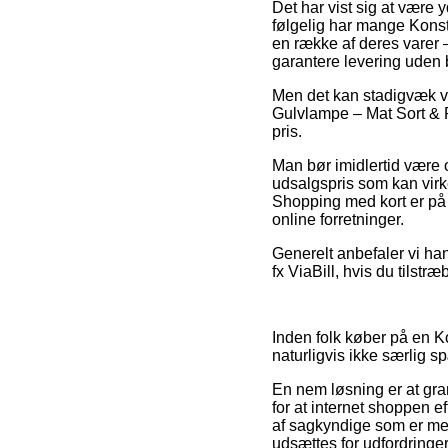
Det har vist sig at være y
følgelig har mange Konst
en række af deres varer –
garantere levering uden 
Men det kan stadigvæk væ
Gulvlampe – Mat Sort & Rå
pris.
Man bør imidlertid være o
udsalgspris som kan virke
Shopping med kort er på 
online forretninger.
Generelt anbefaler vi ha
fx ViaBill, hvis du tilstræ
Inden folk køber på en K
naturligvis ikke særlig 
En nem løsning er at gran
for at internet shoppen e
af sagkyndige som er mege
udsættes for udfordringe