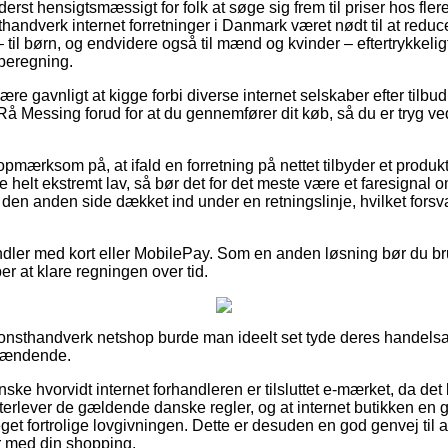
derst hensigtsmæssigt for folk at søge sig frem til priser hos fler
handverk internet forretninger i Danmark været nødt til at redu
 til børn, og endvidere også til mænd og kvinder – eftertrykkel
beregning.
re gavnligt at kigge forbi diverse internet selskaber efter tilb
 Messing forud for at du gennemfører dit køb, så du er tryg ved 
pmærksom på, at ifald en forretning på nettet tilbyder et produkt 
 helt ekstremt lav, så bør det for det meste være et faresignal o
den anden side dækket ind under en retningslinje, hvilket forsv
ndler med kort eller MobilePay. Som en anden løsning bør du br
ber at klare regningen over tid.
onsthandverk netshop burde man ideelt set tyde deres handelsaf
spændende.
ske hvorvidt internet forhandleren er tilsluttet e-mærket, da de
fterlever de gældende danske regler, og at internet butikken en
t fortrolige lovgivningen. Dette er desuden en god genvej til at
r med din shopping.