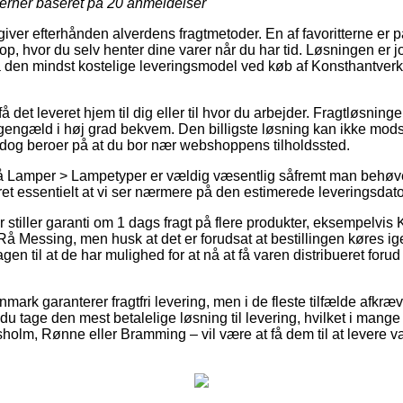
jerner baseret på
20
anmeldelser
 giver efterhånden alverdens fragtmetoder. En af favoritterne er
hop, hvor du selv henter dine varer når du har tid. Løsningen er 
å den mindst kostelige leveringsmodel ved køb af Konsthantver
 det leveret hjem til dig eller til hvor du arbejder. Fragtløsning
l gengæld i høj grad bekvem. Den billigste løsning kan ikke mod
t dog beroer på at du bor nær webshoppens tilholdssted.
 Lamper > Lampetyper er vældig væsentlig såfremt man behøve
t ret essentielt at vi ser nærmere på den estimerede leveringsdat
 stiller garanti om 1 dags fragt på flere produkter, eksempelvis
å Messing, men husk at det er forudsat at bestillingen køres i
en til at de har mulighed for at nå at få varen distribueret foru
nmark garanterer fragtfri levering, men i de fleste tilfælde afkræv
du tage den mest betalelige løsning til levering, hvilket i mange 
olm, Rønne eller Bramming – vil være at få dem til at levere var