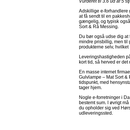
Vurderet til
3.6
ud af 5 st
Adskillige e-forhandlere
at få sendt til en pakkes
gængelig, og typisk ogs
Sort & Rå Messing.
Du bør også udse dig at få
mindre prisbillig, men ti
produkterne selv, hvilke
Leveringshastigheden på
kort tid, så herved er de
En masse internet firmaer
Gulvlampe – Mat Sort & R
tidspunkt, med hensynstag
tager hjem.
Nogle e-forretninger i Da
bestemt sum. I øvrigt må 
du opholder sig ved Hørsh
udleveringssted.