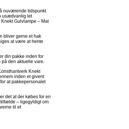
 på nuværende tidspunkt
jo usædvanlig let
k Knekt Gulvlampe – Mat
en bliver gerne et hak
siges at være at hente
r din pakke inden for
o på den aktuelle vare.
 Konsthantverk Knekt
gennem inden et givent
d for at pakkepersonalet
er det at der købes for en
tilfælde – ligegyldigt om
erne til et