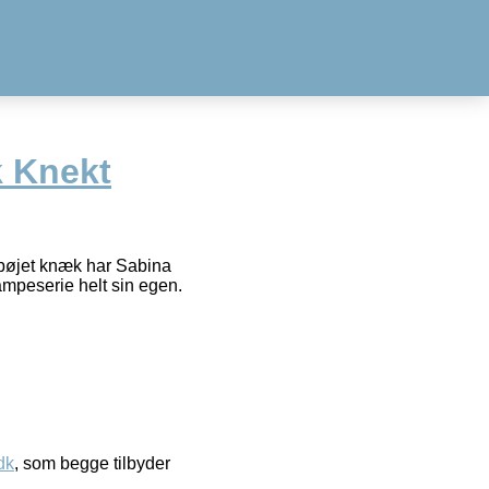
 Knekt
bøjet knæk har Sabina
ampeserie helt sin egen.
dk
, som begge tilbyder