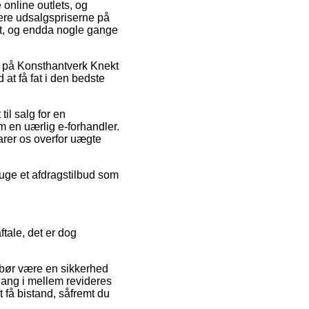
e online outlets, og
cere udsalgspriserne på
igt, og endda nogle gange
ud på Konsthantverk Knekt
at få fat i den bedste
til salg for en
m en uærlig e-forhandler.
arer os overfor uægte
uge et afdragstilbud som
tale, det er dog
t bør være en sikkerhed
 gang i mellem revideres
 få bistand, såfremt du