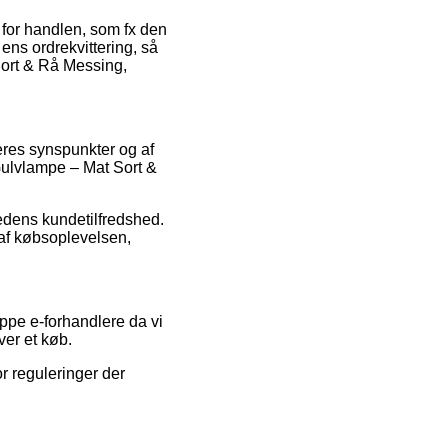
e for handlen, som fx den
r ens ordrekvittering, så
ort & Rå Messing,
ugeres synspunkter og af
 Gulvlampe – Mat Sort &
mhedens kundetilfredshed.
 af købsoplevelsen,
ppe e-forhandlere da vi
ver et køb.
r reguleringer der