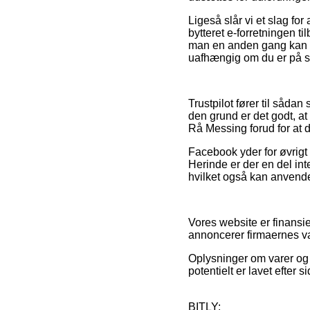
Ligeså slår vi et slag fo
bytteret e-forretningen til
man en anden gang kan b
uafhængig om du er på sh
Trustpilot fører til sådan
den grund er det godt, at
Rå Messing forud for at du
Facebook yder for øvrigt s
Herinde er der en del in
hvilket også kan anvendes
Vores website er finansi
annoncerer firmaernes va
Oplysninger om varer og n
potentielt er lavet efter
BITLY: