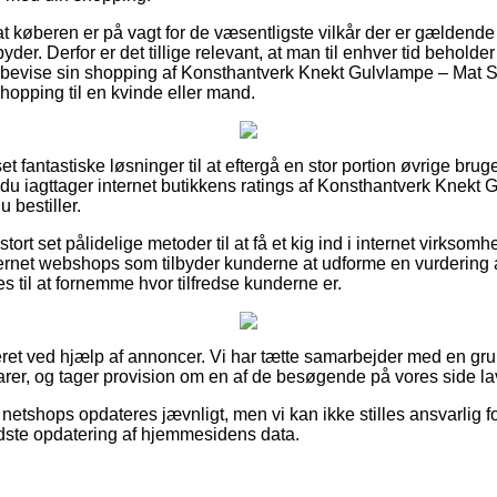
r at køberen er på vagt for de væsentligste vilkår der er gældend
byder. Derfor er det tillige relevant, at man til enhver tid beholde
evise sin shopping af Konsthantverk Knekt Gulvlampe – Mat S
opping til en kvinde eller mand.
 set fantastiske løsninger til at eftergå en stor portion øvrige br
 du iagttager internet butikkens ratings af Konsthantverk Knekt
 bestiller.
tort set pålidelige metoder til at få et kig ind i internet virkso
ternet webshops som tilbyder kunderne at udforme en vurdering
 til at fornemme hvor tilfredse kunderne er.
eret ved hjælp af annoncer. Vi har tætte samarbejder med en gru
rer, og tager provision om en af de besøgende på vores side la
etshops opdateres jævnligt, men vi kan ikke stilles ansvarlig fo
 sidste opdatering af hjemmesidens data.