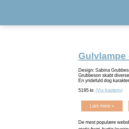
Gulvlampe 
Design: Sabina Grubbeso
Grubbeson skabt diverse 
En yndefuld dog karakter
5195
kr.
(Vis fragtpris)
Læs mere »
De mest populære websho