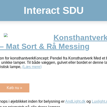
Interact SDU
Konsthantverk
– Mat Sort & Rå Messing
n for konsthantverkKoncept: Pendel fra Konsthantverk Med et 
unikke lamper. Til både væggen, gulvet eller bordet er denne l
istisk lampe,
(Læs mere)
Køb nu »
ps i øjeblikket inden for belysning er
AndLight.dk
og
Luxlight.