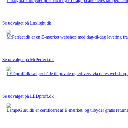
Luxlight.dk tilbyder prismatch og fri fragt på alle deres lamper. D
Se udvalget på Luxlight.dk
MrPerfect.dk er en E-mærket webshop med dag-til-dag levering fra der
Se udvalget på MrPerfect.dk
LEDproff.dk sælger både til private og erhverv via deres webshop, h
Se udvalget på LEDproff.dk
LampeGuru.dk er certificeret af E-mærket, og tilbyder gratis returne