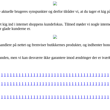
rse aktuelle brugeres synspunkter og derfor tilråder vi, at du tager et 
 et kig ind i internet shoppens kundefokus. Tilmed møder vi nogle inter
 glade kunderne er.
ndlere på nettet og fremviser butikkernes produkter, og indhenter hono
l anden, men vi kan desværre ikke garantere imod ændringer der er iværks
1
1
1
1
1
1
1
1
1
1
1
1
1
1
1
1
1
1
1
1
1
1
1
1
1
1
1
1
1
1
1
1
1
1
1
1
1
1
1
1
1
1
1
1
1
1
1
1
1
1
1
1
1
1
1
1
1
1
1
1
1
1
1
1
1
1
1
1
1
1
1
1
1
1
1
1
1
1
1
1
1
1
1
1
1
1
1
1
1
1
1
1
1
1
1
1
1
1
1
1
1
1
1
1
1
1
1
1
1
1
1