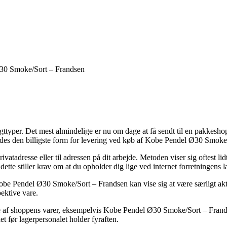
30 Smoke/Sort – Frandsen
gttyper. Det mest almindelige er nu om dage at få sendt til en pakkesho
edes den billigste form for levering ved køb af Kobe Pendel Ø30 Smoke
ivatadresse eller til adressen på dit arbejde. Metoden viser sig oftest li
dette stiller krav om at du opholder dig lige ved internet forretningens l
be Pendel Ø30 Smoke/Sort – Frandsen kan vise sig at være særligt aktu
ektive vare.
e af shoppens varer, eksempelvis Kobe Pendel Ø30 Smoke/Sort – Frandsen
et før lagerpersonalet holder fyraften.