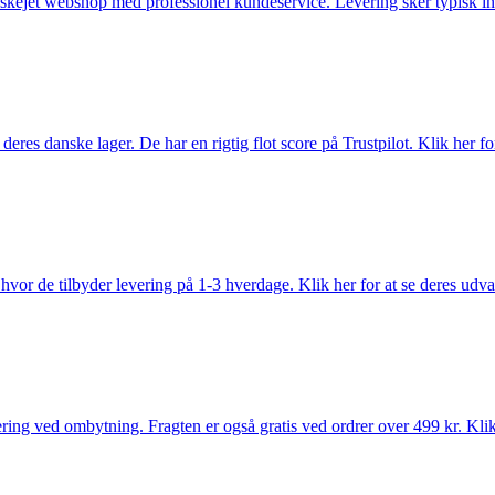
anskejet webshop med professionel kundeservice. Levering sker typisk in
es danske lager. De har en rigtig flot score på Trustpilot. Klik her for
vor de tilbyder levering på 1-3 hverdage. Klik her for at se deres udva
ring ved ombytning. Fragten er også gratis ved ordrer over 499 kr. Klik 