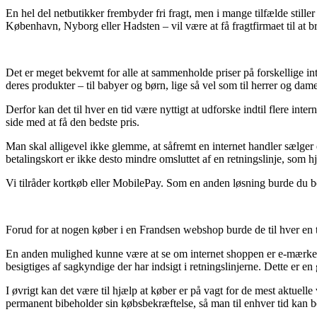
En hel del netbutikker frembyder fri fragt, men i mange tilfælde stille
København, Nyborg eller Hadsten – vil være at få fragtfirmaet til at bri
Det er meget bekvemt for alle at sammenholde priser på forskellige int
deres produkter – til babyer og børn, lige så vel som til herrer og dame
Derfor kan det til hver en tid være nyttigt at udforske indtil flere 
side med at få den bedste pris.
Man skal alligevel ikke glemme, at såfremt en internet handler sælger e
betalingskort er ikke desto mindre omsluttet af en retningslinje, som
Vi tilråder kortkøb eller MobilePay. Som en anden løsning burde du be
Forud for at nogen køber i en Frandsen webshop burde de til hver en ti
En anden mulighed kunne være at se om internet shoppen er e-mærke go
besigtiges af sagkyndige der har indsigt i retningslinjerne. Dette er 
I øvrigt kan det være til hjælp at køber er på vagt for de mest aktuelle 
permanent bibeholder sin købsbekræftelse, så man til enhver tid kan