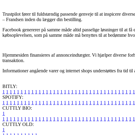
Trustpilot fører til fuldstændig passende genveje til at inspicere dive
– Frandsen inden du lægger din bestilling.
Facebook genererer på samme måde altid passelige løsninger til at få
købsoplevelsen, som på samme måde må benyttes til at bedømme hvor
Hjemmesiden finansieres af annonceindtægter. Vi hjælper diverse forha
transaktion.
Informationer angående varer og internet shops understøttes fra tid ti
BITLY:
1
1
1
1
1
1
1
1
1
1
1
1
1
1
1
1
1
1
1
1
1
1
1
1
1
1
1
1
1
1
1
1
1
1
1
1
1
SPOTIFY:
1
1
1
1
1
1
1
1
1
1
1
1
1
1
1
1
1
1
1
1
1
1
1
1
1
1
1
1
1
1
1
1
1
1
1
1
1
CUTTLY BIO:
1
1
1
1
1
1
1
1
1
1
1
1
1
1
1
1
1
1
1
1
1
1
1
1
1
1
1
1
1
1
1
1
1
1
1
1
1
1
CUTTLY OLD:
1