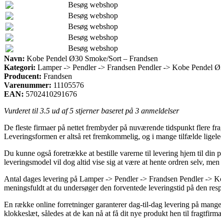
Besøg webshop
Besøg webshop
Besøg webshop
Besøg webshop
Besøg webshop
Navn:
Kobe Pendel Ø30 Smoke/Sort – Frandsen
Kategori:
Lamper -> Pendler -> Frandsen Pendler -> Kobe Pendel Ø
Producent:
Frandsen
Varenummer:
11105576
EAN:
5702410291676
Vurderet til
3.5
ud af 5 stjerner baseret på
3
anmeldelser
De fleste firmaer på nettet frembyder på nuværende tidspunkt flere fra
Leveringsformen er altså ret fremkommelig, og i mange tilfælde ligel
Du kunne også foretrække at bestille varerne til levering hjem til din pr
leveringsmodel vil dog altid vise sig at være at hente ordren selv, men 
Antal dages levering på Lamper -> Pendler -> Frandsen Pendler -> Ko
meningsfuldt at du undersøger den forventede leveringstid på den resp
En række online forretninger garanterer dag-til-dag levering på mang
klokkeslæt, således at de kan nå at få dit nye produkt hen til fragtfirma