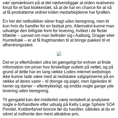
vær opmærksom på at det nødvendiggør at orden realiseres
forud for et fast klokkeslæt, så at de har en chance for at nå
at få produkterne ordnet inden medarbejderne har fyraften.
En hel del netbutikker sikrer fragt uden beregning, men tit
kun hvis du handler for en fastsat pris. Alternativt kunne man
udvælge den billigste form for levering, hvilket i de fleste
tilfælde – uanset om man befinder sig i Aalborg, Dragør eller
Humlebæk – er at få fragtmanden til at bringe pakken til et
afhentningssted.
Det er jo efterhånden ultra let gængeligt for enhver at finde
information om priser hos forskellige outlets på nettet, og på
grund af dette har en lang række Lodes internet webshops
ikke kunne lade være med at nedskære salgspriserne på en
række af deres varer – til drenge og piger, men ligeledes til
herrer og damer – eftertrykkeligt, og endda nogle gange yde
levering uden beregning.
Til gengæld kan det imidlertid være rentabelt at analysere
nogle e-forhandlere efter udsalg på Kelly Large Sphere SO4
Pendel, Kobberfarvet bronze før du handler, således at du er
sikret at indhente den mest attraktive pris.