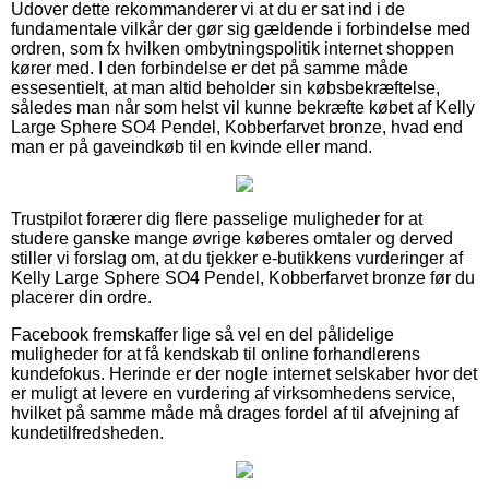
Udover dette rekommanderer vi at du er sat ind i de
fundamentale vilkår der gør sig gældende i forbindelse med
ordren, som fx hvilken ombytningspolitik internet shoppen
kører med. I den forbindelse er det på samme måde
essesentielt, at man altid beholder sin købsbekræftelse,
således man når som helst vil kunne bekræfte købet af Kelly
Large Sphere SO4 Pendel, Kobberfarvet bronze, hvad end
man er på gaveindkøb til en kvinde eller mand.
Trustpilot forærer dig flere passelige muligheder for at
studere ganske mange øvrige køberes omtaler og derved
stiller vi forslag om, at du tjekker e-butikkens vurderinger af
Kelly Large Sphere SO4 Pendel, Kobberfarvet bronze før du
placerer din ordre.
Facebook fremskaffer lige så vel en del pålidelige
muligheder for at få kendskab til online forhandlerens
kundefokus. Herinde er der nogle internet selskaber hvor det
er muligt at levere en vurdering af virksomhedens service,
hvilket på samme måde må drages fordel af til afvejning af
kundetilfredsheden.