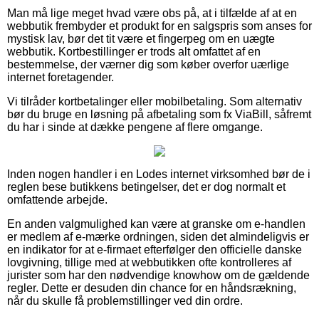
Man må lige meget hvad være obs på, at i tilfælde af at en
webbutik frembyder et produkt for en salgspris som anses for
mystisk lav, bør det tit være et fingerpeg om en uægte
webbutik. Kortbestillinger er trods alt omfattet af en
bestemmelse, der værner dig som køber overfor uærlige
internet foretagender.
Vi tilråder kortbetalinger eller mobilbetaling. Som alternativ
bør du bruge en løsning på afbetaling som fx ViaBill, såfremt
du har i sinde at dække pengene af flere omgange.
Inden nogen handler i en Lodes internet virksomhed bør de i
reglen bese butikkens betingelser, det er dog normalt et
omfattende arbejde.
En anden valgmulighed kan være at granske om e-handlen
er medlem af e-mærke ordningen, siden det almindeligvis er
en indikator for at e-firmaet efterfølger den officielle danske
lovgivning, tillige med at webbutikken ofte kontrolleres af
jurister som har den nødvendige knowhow om de gældende
regler. Dette er desuden din chance for en håndsrækning,
når du skulle få problemstillinger ved din ordre.