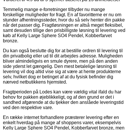
Temmelig mange e-forretninger tilbyder nu mange
forskellige muligheder for fragt. En af favoritterne er nu om
stunder afhentningssteder, hvor du så selv henter din pakke
når det passer dig. Fragtløsningen er altså meget fleksibel,
samt desuden tillige den prisbilligste løsning til levering ved
køb af Kelly Large Sphere SO4 Pendel, Kobberfarvet
bronze.
Du kan også beslutte dig for at bestille ordren til levering til
din privatbolig eller ud til dit arbejdes adresse. Muligheden
bliver almindeligvis en smule dyrere, men på den anden
side yderst let gængelig. Den mest betalelige løsning til
levering vil dog altid vise sig at være at hente produkterne
selv, hvilket dog er betinget af at du fysisk befinder dig
nærved netbutikkens hjemsted.
Fragtperioden på Lodes kan være vældig vital ifald du har
behov for pakken øjeblikkeligt, og af den grund er det i
sandhed afgørende at du tjekker den anslåede leveringstid
ved den respektive vare.
En række internet forhandlere præsterer levering efter en
enkelt hverdag på mange af shoppens varer, eksempelvis
Kelly Large Sphere SO4 Pendel, Kobberfarvet bronze, men