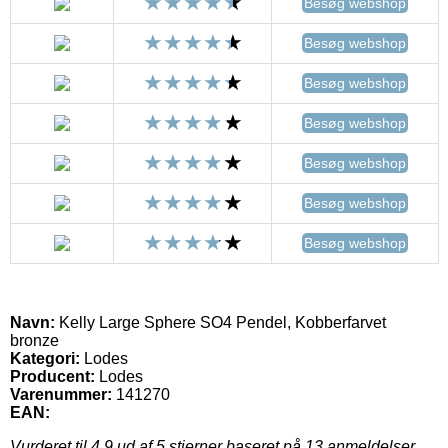
Besøg webshop
Besøg webshop
Besøg webshop
Besøg webshop
Besøg webshop
Besøg webshop
Besøg webshop
Navn:
Kelly Large Sphere SO4 Pendel, Kobberfarvet
bronze
Kategori:
Lodes
Producent:
Lodes
Varenummer:
141270
EAN:
Vurderet til
4.9
ud af 5 stjerner baseret på
13
anmeldelser