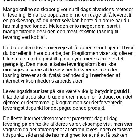
Mange online selskaber giver nu til dags alverdens metoder
til levering. En af de populære er nu om dage at få leveret til
en pakkeshop, så du nemt selv kan hente din ordre når du
har mulighed for det. Metoden er jo meget nem, samt i
mange tilfælde desuden den mest letkøbte løsning til
levering ved køb af .
Du burde derudover overveje at få ordren sendt hjem til hvor
du bor eller til hvor du arbejder. Fragtformen viser sig ofte en
lille smule mindre prisbillig, men ydermere særdeles let
gængelig. Den mest letkøbte leveringsform kan ikke
modsiges at være at du selv henter varerne, men den
løsning kræver at du fysisk befinder dig i nærheden af
internet virksomhedens arbejdslager.
Leveringstidspunktet på kan være virkelig betydningsfuld i
tilfælde af at du skal bruge ordren inden for få dage, og i det
øjemed er det temmelig klogt at man ser det forventede
leveringstidspunkt for det pågældende produkt.
De fleste internet virksomheder præsterer dag-til-dag
levering på en række af deres varer, eksempelvis , men vær
vagtsom da det afhænger af at ordren laves inden et fastsat
tidspunkt, sådan at de har mulighed for at nå at få pakken