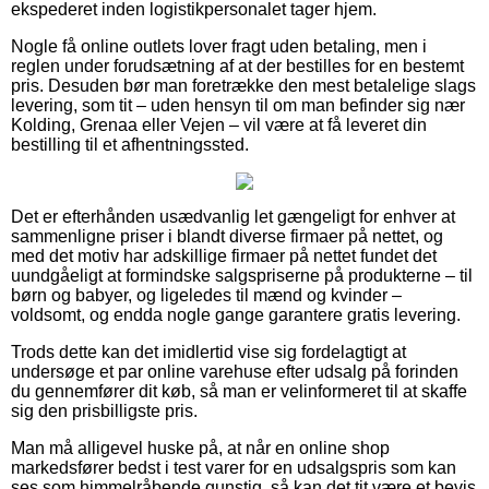
ekspederet inden logistikpersonalet tager hjem.
Nogle få online outlets lover fragt uden betaling, men i
reglen under forudsætning af at der bestilles for en bestemt
pris. Desuden bør man foretrække den mest betalelige slags
levering, som tit – uden hensyn til om man befinder sig nær
Kolding, Grenaa eller Vejen – vil være at få leveret din
bestilling til et afhentningssted.
Det er efterhånden usædvanlig let gængeligt for enhver at
sammenligne priser i blandt diverse firmaer på nettet, og
med det motiv har adskillige firmaer på nettet fundet det
uundgåeligt at formindske salgspriserne på produkterne – til
børn og babyer, og ligeledes til mænd og kvinder –
voldsomt, og endda nogle gange garantere gratis levering.
Trods dette kan det imidlertid vise sig fordelagtigt at
undersøge et par online varehuse efter udsalg på forinden
du gennemfører dit køb, så man er velinformeret til at skaffe
sig den prisbilligste pris.
Man må alligevel huske på, at når en online shop
markedsfører bedst i test varer for en udsalgspris som kan
ses som himmelråbende gunstig, så kan det tit være et bevis