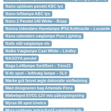
Nano up/down pendel ABC lys
Nano loftlampe ABC lys
Nano 2 Pendel 140 White – Bopp
Nanna Udendørs Havelampe IP54 Anthracite – Lucande
Nana udendørs væglampe Psm Lighting
Nails stål væglampe slv
Naike Væglampe Cast White – Lindby
NAGOYA pendel
Naga Loftlampe Sort/Sort – Trizo21
N-tic spot – loft/væg lampe – SLV
Mørke grå farvet ægte dekorativ stofledning
Mød designeren bag Artemide Pirce
Møbelspot EVO1-12V m/u påbygningsring
Myras 06 spot Unelco
Myra up/down antracit-grå væglampe slv