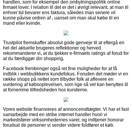
handlen, som for eksempel den ombytningspolitik online
firmaet lover. I relation til det er det i øvrigt relevant, at man til
enhver tid bevarer ens faktura, således man senere vil
kunne påvise ordren af , uanset om man skal købe til en
mand eller kvinde.
Trustpilot fremskaffer absolut gode genveje til at eftergå en
hel del aktuelle brugeres reflektioner og herved
rekommanderer vi, at du tjekker e-firmaets ratings af forud for
at du færdiggør din shopping.
Facebook frembringer også ret fine muligheder for at få
indblik i webbutikkens kundefokus. Foruden det møder vi en
række shops på nettet som tilbyder folk at aflevere en
vurdering af købsoplevelsen, som lige så vel kan benyttes til
at fornemme tilfredsheden hos kunderne.
Vores website finansieres af annonceindtægter. Vi har et fast
samarbejde med en stribe internet handler hvori vi
markedsfører virksomhedernes varer, og indtjener honorar
forudsat de personer vi sender videre fuldfører et køb.