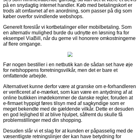
på en snydagtig internet handler. Køb med betalingskort er
trods alt omfavnet af en anordning, som passer på dig som
køber overfor svindlende webshops.
Generelt foreslår vi kortbetalinger eller mobilbetaling. Som
en alternativ mulighed burde du udnytte en løsning fra for
eksempel ViaBill, når du gerne vil honorere omkostningerne
af flere omgange.
Før nogen bestiller i en netbutik kan de sådan set have øje
for netshoppens forretningsvilkår, men det er bare et
omfattende arbejde.
Alternativet kunne derfor være at granske om e-forhandleren
er verificeret af e-mærket, som kan være en antydning af at
online butikken imødekommer de danske regler, foruden at
e-firmaet hyppigt føres tilsyn med af sagkyndige som er
meget bekendte med de gældende vilkår. Dette er desuden
en god lejlighed til at blive hjulpet, såfremt du skulle få
problemstillinger med din shopping.
Desuden slår vi et slag for at kunden er påpasselig med de
væsentligste retningslinjer der kan have betydning for