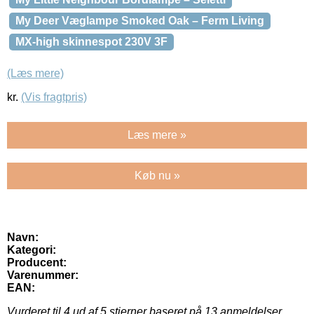
My Deer Væglampe Smoked Oak – Ferm Living
MX-high skinnespot 230V 3F
(Læs mere)
kr.
(Vis fragtpris)
Læs mere »
Køb nu »
Navn:
Kategori:
Producent:
Varenummer:
EAN:
Vurderet til
4
ud af 5 stjerner baseret på
13
anmeldelser