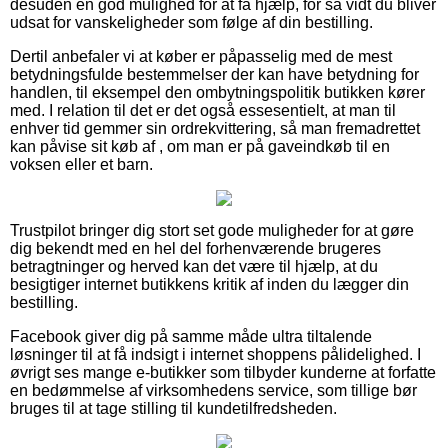
desuden en god mulighed for at få hjælp, for så vidt du bliver
udsat for vanskeligheder som følge af din bestilling.
Dertil anbefaler vi at køber er påpasselig med de mest
betydningsfulde bestemmelser der kan have betydning for
handlen, til eksempel den ombytningspolitik butikken kører
med. I relation til det er det også essesentielt, at man til
enhver tid gemmer sin ordrekvittering, så man fremadrettet
kan påvise sit køb af , om man er på gaveindkøb til en
voksen eller et barn.
Trustpilot bringer dig stort set gode muligheder for at gøre
dig bekendt med en hel del forhenværende brugeres
betragtninger og herved kan det være til hjælp, at du
besigtiger internet butikkens kritik af inden du lægger din
bestilling.
Facebook giver dig på samme måde ultra tiltalende
løsninger til at få indsigt i internet shoppens pålidelighed. I
øvrigt ses mange e-butikker som tilbyder kunderne at forfatte
en bedømmelse af virksomhedens service, som tillige bør
bruges til at tage stilling til kundetilfredsheden.