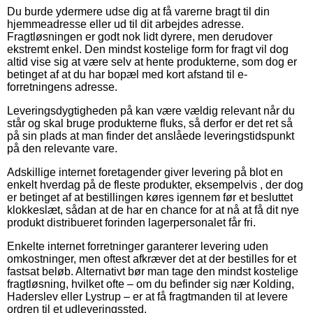
Du burde ydermere udse dig at få varerne bragt til din
hjemmeadresse eller ud til dit arbejdes adresse.
Fragtløsningen er godt nok lidt dyrere, men derudover
ekstremt enkel. Den mindst kostelige form for fragt vil dog
altid vise sig at være selv at hente produkterne, som dog er
betinget af at du har bopæl med kort afstand til e-
forretningens adresse.
Leveringsdygtigheden på kan være vældig relevant når du
står og skal bruge produkterne fluks, så derfor er det ret så
på sin plads at man finder det anslåede leveringstidspunkt
på den relevante vare.
Adskillige internet foretagender giver levering på blot en
enkelt hverdag på de fleste produkter, eksempelvis , der dog
er betinget af at bestillingen køres igennem før et besluttet
klokkeslæt, sådan at de har en chance for at nå at få dit nye
produkt distribueret forinden lagerpersonalet får fri.
Enkelte internet forretninger garanterer levering uden
omkostninger, men oftest afkræver det at der bestilles for et
fastsat beløb. Alternativt bør man tage den mindst kostelige
fragtløsning, hvilket ofte – om du befinder sig nær Kolding,
Haderslev eller Lystrup – er at få fragtmanden til at levere
ordren til et udleveringssted.