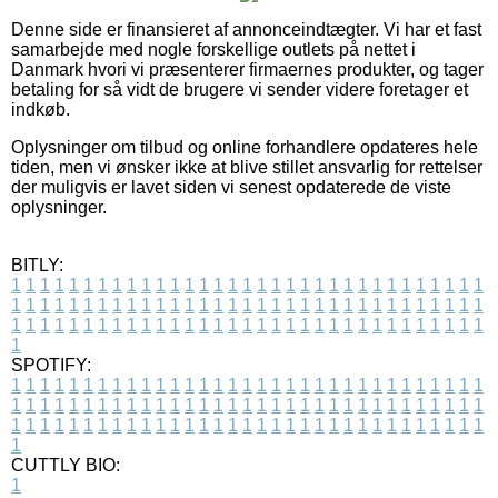
Denne side er finansieret af annonceindtægter. Vi har et fast
samarbejde med nogle forskellige outlets på nettet i
Danmark hvori vi præsenterer firmaernes produkter, og tager
betaling for så vidt de brugere vi sender videre foretager et
indkøb.
Oplysninger om tilbud og online forhandlere opdateres hele
tiden, men vi ønsker ikke at blive stillet ansvarlig for rettelser
der muligvis er lavet siden vi senest opdaterede de viste
oplysninger.
BITLY:
1
1
1
1
1
1
1
1
1
1
1
1
1
1
1
1
1
1
1
1
1
1
1
1
1
1
1
1
1
1
1
1
1
1
1
1
1
1
1
1
1
1
1
1
1
1
1
1
1
1
1
1
1
1
1
1
1
1
1
1
1
1
1
1
1
1
1
1
1
1
1
1
1
1
1
1
1
1
1
1
1
1
1
1
1
1
1
1
1
1
1
1
1
1
1
1
1
1
1
1
SPOTIFY:
1
1
1
1
1
1
1
1
1
1
1
1
1
1
1
1
1
1
1
1
1
1
1
1
1
1
1
1
1
1
1
1
1
1
1
1
1
1
1
1
1
1
1
1
1
1
1
1
1
1
1
1
1
1
1
1
1
1
1
1
1
1
1
1
1
1
1
1
1
1
1
1
1
1
1
1
1
1
1
1
1
1
1
1
1
1
1
1
1
1
1
1
1
1
1
1
1
1
1
1
CUTTLY BIO:
1