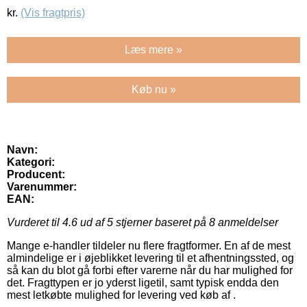
kr.
(Vis fragtpris)
Læs mere »
Køb nu »
Navn:
Kategori:
Producent:
Varenummer:
EAN:
Vurderet til
4.6
ud af 5 stjerner baseret på
8
anmeldelser
Mange e-handler tildeler nu flere fragtformer. En af de mest
almindelige er i øjeblikket levering til et afhentningssted, og
så kan du blot gå forbi efter varerne når du har mulighed for
det. Fragttypen er jo yderst ligetil, samt typisk endda den
mest letkøbte mulighed for levering ved køb af .