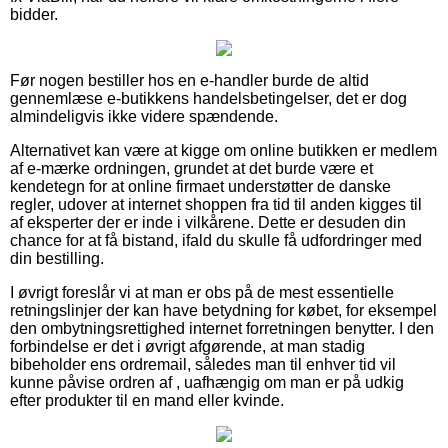
bidder.
Før nogen bestiller hos en e-handler burde de altid
gennemlæse e-butikkens handelsbetingelser, det er dog
almindeligvis ikke videre spændende.
Alternativet kan være at kigge om online butikken er medlem
af e-mærke ordningen, grundet at det burde være et
kendetegn for at online firmaet understøtter de danske
regler, udover at internet shoppen fra tid til anden kigges til
af eksperter der er inde i vilkårene. Dette er desuden din
chance for at få bistand, ifald du skulle få udfordringer med
din bestilling.
I øvrigt foreslår vi at man er obs på de mest essentielle
retningslinjer der kan have betydning for købet, for eksempel
den ombytningsrettighed internet forretningen benytter. I den
forbindelse er det i øvrigt afgørende, at man stadig
bibeholder ens ordremail, således man til enhver tid vil
kunne påvise ordren af , uafhængig om man er på udkig
efter produkter til en mand eller kvinde.