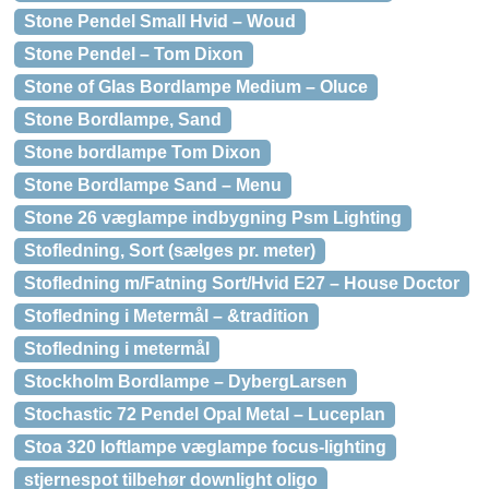
Stone Pendel Small Hvid – Woud
Stone Pendel – Tom Dixon
Stone of Glas Bordlampe Medium – Oluce
Stone Bordlampe, Sand
Stone bordlampe Tom Dixon
Stone Bordlampe Sand – Menu
Stone 26 væglampe indbygning Psm Lighting
Stofledning, Sort (sælges pr. meter)
Stofledning m/Fatning Sort/Hvid E27 – House Doctor
Stofledning i Metermål – &tradition
Stofledning i metermål
Stockholm Bordlampe – DybergLarsen
Stochastic 72 Pendel Opal Metal – Luceplan
Stoa 320 loftlampe væglampe focus-lighting
stjernespot tilbehør downlight oligo