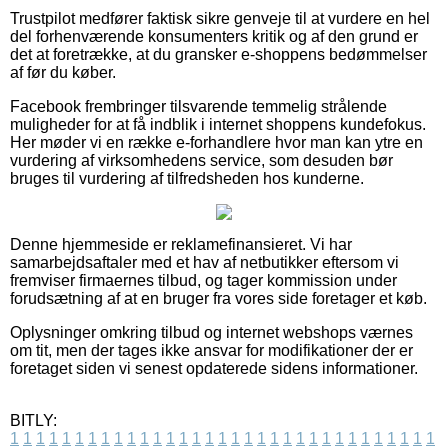
Trustpilot medfører faktisk sikre genveje til at vurdere en hel
del forhenværende konsumenters kritik og af den grund er
det at foretrække, at du gransker e-shoppens bedømmelser
af før du køber.
Facebook frembringer tilsvarende temmelig strålende
muligheder for at få indblik i internet shoppens kundefokus.
Her møder vi en række e-forhandlere hvor man kan ytre en
vurdering af virksomhedens service, som desuden bør
bruges til vurdering af tilfredsheden hos kunderne.
Denne hjemmeside er reklamefinansieret. Vi har
samarbejdsaftaler med et hav af netbutikker eftersom vi
fremviser firmaernes tilbud, og tager kommission under
forudsætning af at en bruger fra vores side foretager et køb.
Oplysninger omkring tilbud og internet webshops værnes
om tit, men der tages ikke ansvar for modifikationer der er
foretaget siden vi senest opdaterede sidens informationer.
BITLY:
1
1
1
1
1
1
1
1
1
1
1
1
1
1
1
1
1
1
1
1
1
1
1
1
1
1
1
1
1
1
1
1
1