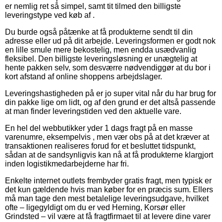
er nemlig ret så simpel, samt tit tilmed den billigste
leveringstype ved køb af .
Du burde også påtænke at få produkterne sendt til din
adresse eller ud på dit arbejde. Leveringsformen er godt nok
en lille smule mere bekostelig, men endda usædvanlig
fleksibel. Den billigste leveringsløsning er unægtelig at
hente pakken selv, som desværre nødvendiggør at du bor i
kort afstand af online shoppens arbejdslager.
Leveringshastigheden på er jo super vital når du har brug for
din pakke lige om lidt, og af den grund er det altså passende
at man finder leveringstiden ved den aktuelle vare.
En hel del webbutikker yder 1 dags fragt på en masse
varenumre, eksempelvis , men vær obs på at det kræver at
transaktionen realiseres forud for et besluttet tidspunkt,
sådan at de sandsynligvis kan nå at få produkterne klargjort
inden logistikmedarbejderne har fri.
Enkelte internet outlets frembyder gratis fragt, men typisk er
det kun gældende hvis man køber for en præcis sum. Ellers
må man tage den mest betalelige leveringsudgave, hvilket
ofte – ligegyldigt om du er ved Herning, Korsør eller
Grindsted – vil være at få fragtfirmaet til at levere dine varer