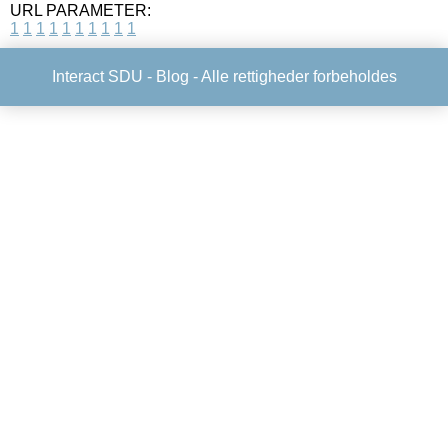
URL PARAMETER:
1
1
1
1
1
1
1
1
1
1
Interact SDU -
Blog
- Alle rettigheder forbeholdes