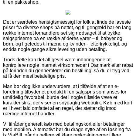
til en pakkeshop.
Det er særdeles hensigtsmæssigt for folk at finde de laveste
priser fra diverse shops på nettet, og til gengæld har en lang
række internet forhandlere set sig nødsaget til at trykke
salgspriserne på en række af deres varer – til babyer og
børn, og ligeledes til mænd og kvinder – eftertrykkeligt, og
endda nogle gange sikre levering uden betaling.
Trods dette kan det alligevel være indbringende at
kontrollere nogle internet virksomheder i Danmark efter rabat
på forinden du gennemfører din bestilling, så du er tryg ved
at få den mest betalelige pris.
Man bør dog ikke undervurdere, at i tilfælde af at en e-
forretning tilbyder et produkt til en salgspris som anses for
umådelig favorabel, burde det i nogle tilfælde være et
karakteristika der viser en snydagtig webbutik. Køb med kort
er i hvert fald omfattet af en regel, der støtter dig imod
uærlige internet handler.
Vi tilråder generelt køb med betalingskort eller betalinger
med mobilen. Alternativt bør du drage nytte af en løsning fra
fx ViaBill, når du hellere vil klare omkostningerne i flere