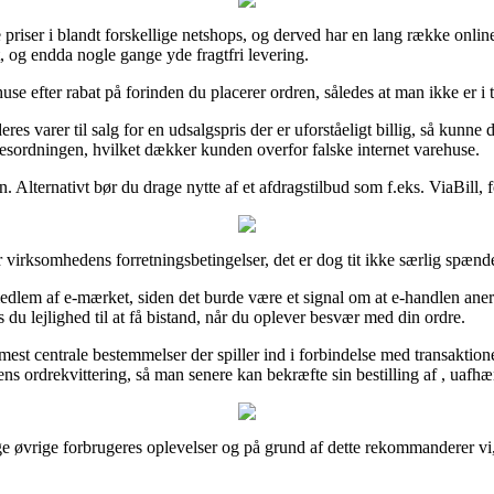
riser i blandt forskellige netshops, og derved har en lang række online
gt, og endda nogle gange yde fragtfri levering.
e efter rabat på forinden du placerer ordren, således at man ikke er i tv
eres varer til salg for en udsalgspris der er uforståeligt billig, så kun
esordningen, hvilket dækker kunden overfor falske internet varehuse.
 Alternativt bør du drage nytte af et afdragstilbud som f.eks. ViaBill, fo
 virksomhedens forretningsbetingelser, det er dog tit ikke særlig spænd
 medlem af e-mærket, siden det burde være et signal om at e-handlen ane
 du lejlighed til at få bistand, når du oplever besvær med din ordre.
st centrale bestemmelser der spiller ind i forbindelse med transaktione
ns ordrekvittering, så man senere kan bekræfte sin bestilling af , uafh
ange øvrige forbrugeres oplevelser og på grund af dette rekommanderer v