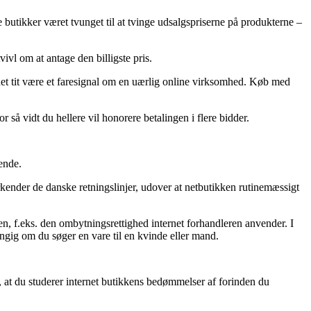
 butikker været tvunget til at tvinge udsalgspriserne på produkterne –
ivl om at antage den billigste pris.
ne det tit være et faresignal om en uærlig online virksomhed. Køb med
r så vidt du hellere vil honorere betalingen i flere bidder.
ende.
rkender de danske retningslinjer, udover at netbutikken rutinemæssigt
n, f.eks. den ombytningsrettighed internet forhandleren anvender. I
ængig om du søger en vare til en kvinde eller mand.
i, at du studerer internet butikkens bedømmelser af forinden du