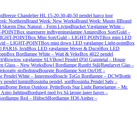
gn
Breeze Chandelier HL 15-20-30-40-50 pendel harco loor
ek: Northern
Brand Week: New Works
Brand Week: Muuto II
Brand
d Skærm Disc Natural – Ferm Living
Bracket Væglampe White –
T-POINT
Box sparepære indbygningslampe Antares
Box Sort/Guld –
 LIGHT-POINT
Box Mini Sort/Guld – LIGHT-POINT
Box mini LED
vid – LIGHT-POINT
Box mini down LED væglampe Light-point
Box
.0 PAR16, hvid
Box LED væglampe Wever & Ducré
Box LED
Bopp
Box Bordlampe White – Watt & Veke
Box 4022 pendel
ti)
Bowtow væglampe SLV
Bowl Pendel Ø50 Gunmetal – House
en Glass – New Works
Bowl Bordlampe Rustfri Stål/Røgfarvet Glas –
korativ stofledning
Bourgie Bordlampe Sort On/Off –
e Pendel White – Innermost
Boucle ToGo Bordlampe – DCW
Bottle
lv pendel lumini
Bossinha pendel, sort
Bossinha Pendel Sølv –
ini
Borne Beton Outdoor, Petite
Boris Star Light Børnelampe – Mr.
Astro lighting
Bordspejl med lys Så længe lager haves –
ordlampe Red – Hübsch
Bordlampe H36 Amber –