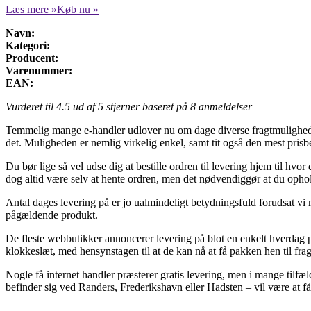
Læs mere »
Køb nu »
Navn:
Kategori:
Producent:
Varenummer:
EAN:
Vurderet til
4.5
ud af 5 stjerner baseret på
8
anmeldelser
Temmelig mange e-handler udlover nu om dage diverse fragtmulighede
det. Muligheden er nemlig virkelig enkel, samt tit også den mest pris
Du bør lige så vel udse dig at bestille ordren til levering hjem til hv
dog altid være selv at hente ordren, men det nødvendiggør at du opho
Antal dages levering på er jo ualmindeligt betydningsfuld forudsat vi 
pågældende produkt.
De fleste webbutikker annoncerer levering på blot en enkelt hverdag på
klokkeslæt, med hensynstagen til at de kan nå at få pakken hen til frag
Nogle få internet handler præsterer gratis levering, men i mange tilfæ
befinder sig ved Randers, Frederikshavn eller Hadsten – vil være at få 