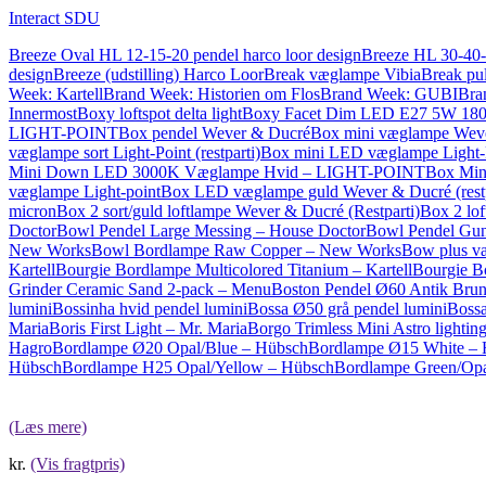
Interact SDU
Breeze Oval HL 12-15-20 pendel harco loor design
Breeze HL 30-40-5
design
Breeze (udstilling) Harco Loor
Break væglampe Vibia
Break pul
Week: Kartell
Brand Week: Historien om Flos
Brand Week: GUBI
Bra
Innermost
Boxy loftspot delta light
Boxy Facet Dim LED E27 5W 180
LIGHT-POINT
Box pendel Wever & Ducré
Box mini væglampe Wev
væglampe sort Light-Point (restparti)
Box mini LED væglampe Light-
Mini Down LED 3000K Væglampe Hvid – LIGHT-POINT
Box Min
væglampe Light-point
Box LED væglampe guld Wever & Ducré (restp
micron
Box 2 sort/guld loftlampe Wever & Ducré (Restparti)
Box 2 lo
Doctor
Bowl Pendel Large Messing – House Doctor
Bowl Pendel Gun
New Works
Bowl Bordlampe Raw Copper – New Works
Bow plus v
Kartell
Bourgie Bordlampe Multicolored Titanium – Kartell
Bourgie Bo
Grinder Ceramic Sand 2-pack – Menu
Boston Pendel Ø60 Antik Brun
lumini
Bossinha hvid pendel lumini
Bossa Ø50 grå pendel lumini
Bossa
Maria
Boris First Light – Mr. Maria
Borgo Trimless Mini Astro lighting
Hagro
Bordlampe Ø20 Opal/Blue – Hübsch
Bordlampe Ø15 White –
Hübsch
Bordlampe H25 Opal/Yellow – Hübsch
Bordlampe Green/Opa
(Læs mere)
kr.
(Vis fragtpris)