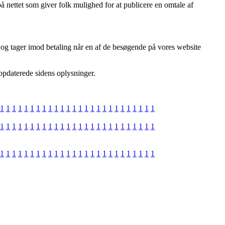
 nettet som giver folk mulighed for at publicere en omtale af
, og tager imod betaling når en af de besøgende på vores website
 opdaterede sidens oplysninger.
1
1
1
1
1
1
1
1
1
1
1
1
1
1
1
1
1
1
1
1
1
1
1
1
1
1
1
1
1
1
1
1
1
1
1
1
1
1
1
1
1
1
1
1
1
1
1
1
1
1
1
1
1
1
1
1
1
1
1
1
1
1
1
1
1
1
1
1
1
1
1
1
1
1
1
1
1
1