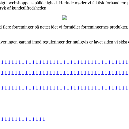
igt i webshoppens pålidelighed. Herinde møder vi faktisk forhandlere på
ryk af kundetilfredsheden.
flere forretninger på nettet idet vi formidler forretningernes produkter
er ingen garanti imod reguleringer der muligvis er lavet siden vi sidst
1
1
1
1
1
1
1
1
1
1
1
1
1
1
1
1
1
1
1
1
1
1
1
1
1
1
1
1
1
1
1
1
1
1
1
1
1
1
1
1
1
1
1
1
1
1
1
1
1
1
1
1
1
1
1
1
1
1
1
1
1
1
1
1
1
1
1
1
1
1
1
1
1
1
1
1
1
1
1
1
1
1
1
1
1
1
1
1
1
1
1
1
1
1
1
1
1
1
1
1
1
1
1
1
1
1
1
1
1
1
1
1
1
1
1
1
1
1
1
1
1
1
1
1