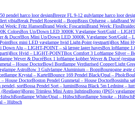
0 pendel harco loor design
Breeze FL 9-12 gulvlampe harco loor desi
lert vibia
Break Pendel Rosegold – Bopp
Brass Ophæng – tala
Brand We
nd Week: Fritz Hansen
Brand Week: Foscarini
Brand Week: Flos
Braide
0K Colors
Box Up/Down LED 3000K Væglampe Sort/Guld – LIGH
er & Ducré
Box Mini Up/Down LED 3000K Væglampe Sort/Guld –
Point
Box mini LED væglampe hvid Light-Point (restparti)
Box Mini H
i Down Alu – LIGHT-POINT – så længe lager haves
Box loftlampe 1
arti)
Box Hvid – LIGHT-POINT
Box Comfort 3 Loftlampe Silver – 
ftlampe Wever & Ducré
Box 1 loftlampe kobber Wever & Ducré (restpar
metal – House Doctor
Bowl Bordlampe Verdigrised Copper/Light Gre
æglampe Astro
Bow 3 Gulvlampe Aluminium – Bopp
Bourgogne ægte de
rdlampe Krystal – Kartell
Bounce 169 Pendel Black/Opal – Pholc
Boul
 – House Doctor
Boston Pendel Gunmetal – House Doctor
Bossinha sø
 pendel, sort
Bossa Pendel Sort – lumini
Bossa Black 5m Ledning – lum
 (Restlager)
Borgo Trimless Mini Astro lighting
Borgo (IP65) væglampe 
 Hübsch
Bordlampe White/Opal – Hübsch
Bordlampe Smoke – Hübsch
B
l – Hübsch