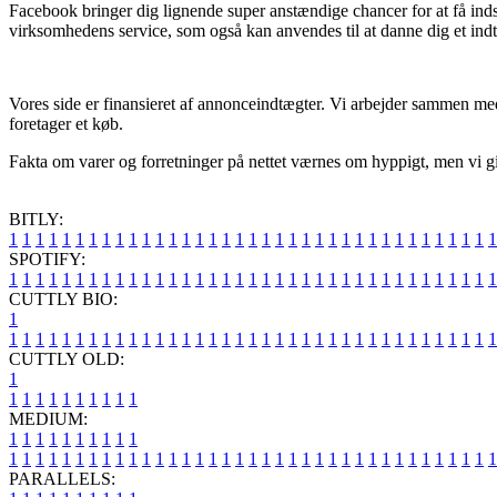
Facebook bringer dig lignende super anstændige chancer for at få inds
virksomhedens service, som også kan anvendes til at danne dig et indt
Vores side er finansieret af annonceindtægter. Vi arbejder sammen med 
foretager et køb.
Fakta om varer og forretninger på nettet værnes om hyppigt, men vi giv
BITLY:
1
1
1
1
1
1
1
1
1
1
1
1
1
1
1
1
1
1
1
1
1
1
1
1
1
1
1
1
1
1
1
1
1
1
1
1
1
SPOTIFY:
1
1
1
1
1
1
1
1
1
1
1
1
1
1
1
1
1
1
1
1
1
1
1
1
1
1
1
1
1
1
1
1
1
1
1
1
1
CUTTLY BIO:
1
1
1
1
1
1
1
1
1
1
1
1
1
1
1
1
1
1
1
1
1
1
1
1
1
1
1
1
1
1
1
1
1
1
1
1
1
1
CUTTLY OLD:
1
1
1
1
1
1
1
1
1
1
1
MEDIUM:
1
1
1
1
1
1
1
1
1
1
1
1
1
1
1
1
1
1
1
1
1
1
1
1
1
1
1
1
1
1
1
1
1
1
1
1
1
1
1
1
1
1
1
1
1
1
1
PARALLELS: