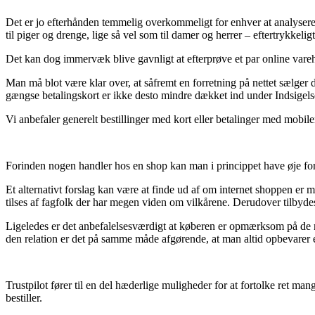
Det er jo efterhånden temmelig overkommeligt for enhver at analysere p
til piger og drenge, lige så vel som til damer og herrer – eftertrykkeli
Det kan dog immervæk blive gavnligt at efterprøve et par online varehus
Man må blot være klar over, at såfremt en forretning på nettet sælger d
gængse betalingskort er ikke desto mindre dækket ind under Indsigels
Vi anbefaler generelt bestillinger med kort eller betalinger med mobilen.
Forinden nogen handler hos en shop kan man i princippet have øje for
Et alternativt forslag kan være at finde ud af om internet shoppen er
tilses af fagfolk der har megen viden om vilkårene. Derudover tilbydes
Ligeledes er det anbefalelsesværdigt at køberen er opmærksom på de me
den relation er det på samme måde afgørende, at man altid opbevarer e
Trustpilot fører til en del hæderlige muligheder for at fortolke ret m
bestiller.