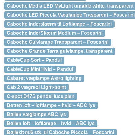
Caboche Media LED MyLight tunable white, transparent
Caboche LED Piccola Væglampe Trasparent – Foscarini
Caboche Inderskærm til Loftlampe – Foscarini
Caboche InderSkærm Medium – Foscarini
Caboche Gulvlampe Transparent – Foscarini
Caboche Grande Terra gulvlampe, transparent
CableCup Sort – Pandul
CableCup Mini Hvid – Pandul
Cabaret væglampe Astro lighting
Cab 2 vægreol Light-point
C-spot D47S pendel luce plan
Bøtten loft – loftlampe – hvid – ABC lys
Bøllen væglampe ABC lys
Bøllen loft – loftlampe – hvid – ABC lys
Bøjlekit m/6 stk. til Caboche Piccola – Foscarini