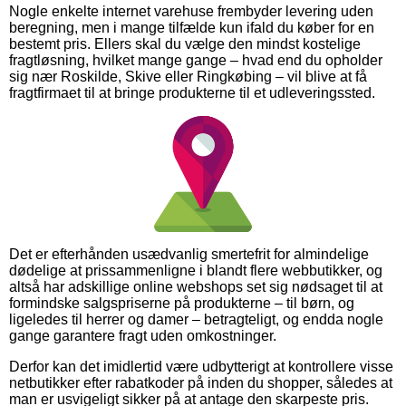
Nogle enkelte internet varehuse frembyder levering uden
beregning, men i mange tilfælde kun ifald du køber for en
bestemt pris. Ellers skal du vælge den mindst kostelige
fragtløsning, hvilket mange gange – hvad end du opholder
sig nær Roskilde, Skive eller Ringkøbing – vil blive at få
fragtfirmaet til at bringe produkterne til et udleveringssted.
Det er efterhånden usædvanlig smertefrit for almindelige
dødelige at prissammenligne i blandt flere webbutikker, og
altså har adskillige online webshops set sig nødsaget til at
formindske salgspriserne på produkterne – til børn, og
ligeledes til herrer og damer – betragteligt, og endda nogle
gange garantere fragt uden omkostninger.
Derfor kan det imidlertid være udbytterigt at kontrollere visse
netbutikker efter rabatkoder på inden du shopper, således at
man er usvigeligt sikker på at antage den skarpeste pris.