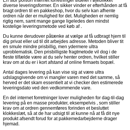
En stor portion internet forretninger tildeler i øjeblikket
diverse leveringsformer. En sikker vinder er efterhånden at få
bragt ordren til en pakkeshop, hvor du selv kan afhente
ordren når der er mulighed for det. Muligheden er nemlig
rigtig nem, samt mange gange ligeledes den mindst
kostelige leveringsmetode ved køb af .
Du kunne derudover påtænke at vælge at få udbragt hjem til
dig privat eller ud til dit arbejdes adresse. Metoden bliver tit
en smule mindre prisbillig, men ydermere ultra
uproblematisk. Den prisbilligste fragtmetode vil dog i de
fleste tilfælde være at du selv henter ordren, hvilket stiller
krav om at du er i kort afstand af online firmaets bopæl.
Antal dages levering på kan vise sig at være ultra
udslagsgivende om vi mangler varen med det samme, så
herved er det skam essentielt at vi checker den estimerede
leveringsdato ved den vedkommende vare.
En del internet forretninger lover muligheden for dag-til-dag
levering på en masse produkter, eksempelvis , som stiller
krav om at ordren gennemføres forinden et besluttet
klokkeslæt, så at de har udsigt til at kunne nå at få dit nye
produkt afsendt forud for at pakkemedarbejderne drager
hjemad.