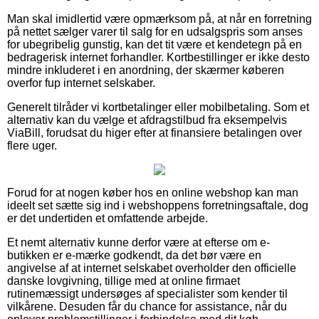
Man skal imidlertid være opmærksom på, at når en forretning
på nettet sælger varer til salg for en udsalgspris som anses
for ubegribelig gunstig, kan det tit være et kendetegn på en
bedragerisk internet forhandler. Kortbestillinger er ikke desto
mindre inkluderet i en anordning, der skærmer køberen
overfor fup internet selskaber.
Generelt tilråder vi kortbetalinger eller mobilbetaling. Som et
alternativ kan du vælge et afdragstilbud fra eksempelvis
ViaBill, forudsat du higer efter at finansiere betalingen over
flere uger.
Forud for at nogen køber hos en online webshop kan man
ideelt set sætte sig ind i webshoppens forretningsaftale, dog
er det undertiden et omfattende arbejde.
Et nemt alternativ kunne derfor være at efterse om e-
butikken er e-mærke godkendt, da det bør være en
angivelse af at internet selskabet overholder den officielle
danske lovgivning, tillige med at online firmaet
rutinemæssigt undersøges af specialister som kender til
vilkårene. Desuden får du chance for assistance, når du