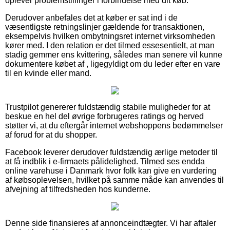
oplever problemstillinger i forbindelse med dit køb.
Derudover anbefales det at køber er sat ind i de
væsentligste retningslinjer gældende for transaktionen,
eksempelvis hvilken ombytningsret internet virksomheden
kører med. I den relation er det tilmed essesentielt, at man
stadig gemmer ens kvittering, således man senere vil kunne
dokumentere købet af , ligegyldigt om du leder efter en vare
til en kvinde eller mand.
Trustpilot genererer fuldstændig stabile muligheder for at
beskue en hel del øvrige forbrugeres ratings og herved
støtter vi, at du eftergår internet webshoppens bedømmelser
af forud for at du shopper.
Facebook leverer derudover fuldstændig ærlige metoder til
at få indblik i e-firmaets pålidelighed. Tilmed ses endda
online varehuse i Danmark hvor folk kan give en vurdering
af købsoplevelsen, hvilket på samme måde kan anvendes til
afvejning af tilfredsheden hos kunderne.
Denne side finansieres af annonceindtægter. Vi har aftaler