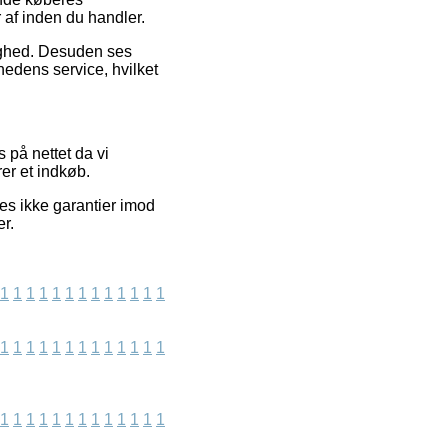
 af inden du handler.
elighed. Desuden ses
hedens service, hvilket
 på nettet da vi
er et indkøb.
es ikke garantier imod
r.
1
1
1
1
1
1
1
1
1
1
1
1
1
1
1
1
1
1
1
1
1
1
1
1
1
1
1
1
1
1
1
1
1
1
1
1
1
1
1