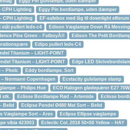
eslag
Eggy Pin gulvlampe, uden dæmper
– CPH Lighting
Eggy Pin bordlampe, uden dæmper
– CPH Lighting
EF-safebox med låg til downlight elforum
i stål pullert leds-c4
Edison Væglampe Down Rå Messing
idence Pine Green – FatboyÂ®
Edison The Petit Bordlam
orationspære
Edipo pullert leds-C4
del Titanium – LIGHT-POINT
endel Titanium – LIGHT-POINT
Edge LED Skrivebordslam
 – Pholc
Eddy bordlampe, Sort
t – Normann Copenhagen
Ecstacity gulvlampe slamp
lampe – Philips Hue
ECO Halogen glødepærer E27 70W/
 stk.
Eclisse Bordlampe Rød – Artemide
Eclisse bord
– Belid
Eclipse Pendel Ø480 Mat Sort – Belid
s Væglampe Sort – Ares
Eclipse Ellipse væglampe
mpe vibia 423003
Eclectic Col. 2018 50×50 Yellow – HAY