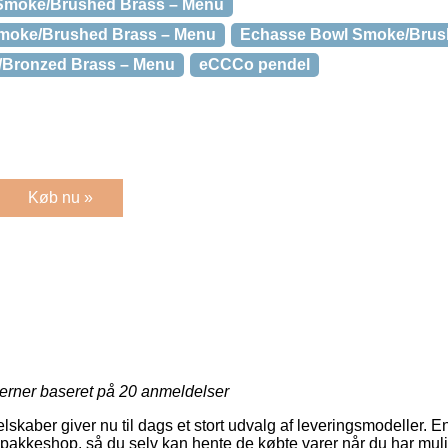
Smoke/Brushed Brass – Menu
Smoke/Brushed Brass – Menu
Echasse Bowl Smoke/Brus
/Bronzed Brass – Menu
eCCCo pendel
Køb nu »
jerner baseret på
20
anmeldelser
selskaber giver nu til dags et stort udvalg af leveringsmodeller. 
en pakkeshop, så du selv kan hente de købte varer når du har muli