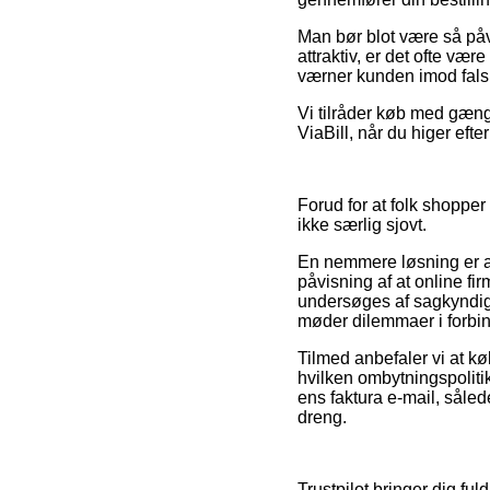
Man bør blot være så påva
attraktiv, er det ofte væ
værner kunden imod fals
Vi tilråder køb med gængs
ViaBill, når du higer efter
Forud for at folk shoppe
ikke særlig sjovt.
En nemmere løsning er a
påvisning af at online fir
undersøges af sagkyndige
møder dilemmaer i forbin
Tilmed anbefaler vi at 
hvilken ombytningspolitik 
ens faktura e-mail, såled
dreng.
Trustpilot bringer dig 