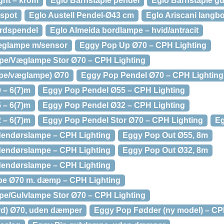
ght – krom
Eglo Barnstaple pendel
Eglo Barnstaple g
spot
Eglo Austell Pendel-Ø43 cm
Eglo Ariscani langb
rdspendel
Eglo Almeida bordlampe – hvid/antracit
væglampe m/sensor
Eggy Pop Up Ø70 – CPH Lighting
pe/Væglampe Stor Ø70 – CPH Lighting
mpe/væglampe) Ø70
Eggy Pop Pendel Ø70 – CPH Lighting
 – 6(7)m
Eggy Pop Pendel Ø55 – CPH Lighting
 – 6(7)m
Eggy Pop Pendel Ø32 – CPH Lighting
 – 6(7)m
Eggy Pop Pendel Stor Ø70 – CPH Lighting
Eg
endørslampe – CPH Lighting
Eggy Pop Out Ø55, 8m
endørslampe – CPH Lighting
Eggy Pop Out Ø32, 8m
endørslampe – CPH Lighting
pe Ø70 m. dæmp – CPH Lighting
pe/Gulvlampe Stor Ø70 – CPH Lighting
rd) Ø70, uden dæmper
Eggy Pop Fødder (ny model) – CP