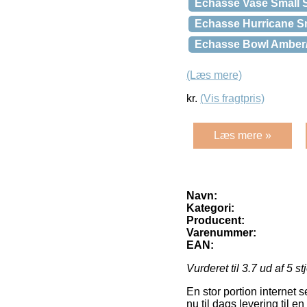
Echasse Vase Small 
Echasse Hurricane 
Echasse Bowl Amber
(Læs mere)
kr.
(Vis fragtpris)
Læs mere »
Navn:
Kategori:
Producent:
Varenummer:
EAN:
Vurderet til
3.7
ud af 5 st
En stor portion internet 
nu til dags levering til 