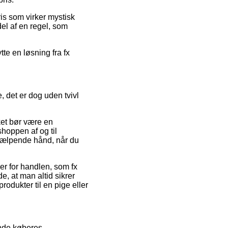
ris som virker mystisk
del af en regel, som
te en løsning fra fx
 det er dog uden tvivl
ket bør være en
shoppen af og til
hjælpende hånd, når du
r for handlen, som fx
e, at man altid sikrer
rodukter til en pige eller
ende køberes