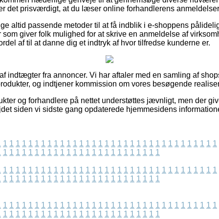
er det prisværdigt, at du læser online forhandlerens anmeldelser
lige altid passende metoder til at få indblik i e-shoppens pålid
r som giver folk mulighed for at skrive en anmeldelse af virksom
el af til at danne dig et indtryk af hvor tilfredse kunderne er.
 af indtægter fra annoncer. Vi har aftaler med en samling af shops
produkter, og indtjener kommission om vores besøgende realiser
kter og forhandlere på nettet understøttes jævnligt, men der giv
ejdet siden vi sidste gang opdaterede hjemmesidens informatione
1
1
1
1
1
1
1
1
1
1
1
1
1
1
1
1
1
1
1
1
1
1
1
1
1
1
1
1
1
1
1
1
1
1
1
1
1
1
1
1
1
1
1
1
1
1
1
1
1
1
1
1
1
1
1
1
1
1
1
1
1
1
1
1
1
1
1
1
1
1
1
1
1
1
1
1
1
1
1
1
1
1
1
1
1
1
1
1
1
1
1
1
1
1
1
1
1
1
1
1
1
1
1
1
1
1
1
1
1
1
1
1
1
1
1
1
1
1
1
1
1
1
1
1
1
1
1
1
1
1
1
1
1
1
1
1
1
1
1
1
1
1
1
1
1
1
1
1
1
1
1
1
1
1
1
1
1
1
1
1
1
1
1
1
1
1
1
1
1
1
1
1
1
1
1
1
1
1
1
1
1
1
1