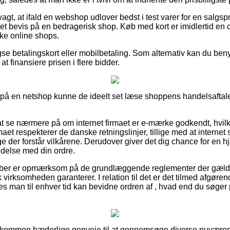
gt, at ifald en webshop udlover bedst i test varer for en salgsp
re et bevis på en bedragerisk shop. Køb med kort er imidlertid en 
ke online shops.
e betalingskort eller mobilbetaling. Som alternativ kan du benyt
 at finansiere prisen i flere bidder.
r på en netshop kunne de ideelt set læse shoppens handelsaftale,
t se nærmere på om internet firmaet er e-mærke godkendt, hvil
maet respekterer de danske retningslinjer, tillige med at internet 
 der forstår vilkårene. Derudover giver det dig chance for en 
delse med din ordre.
køber er opmærksom på de grundlæggende reglementer der gælde
virksomheden garanterer. I relation til det er det tilmed afgørend
es man til enhver tid kan bevidne ordren af , hvad end du søger p
fuldkommen hæderlige genveje til at gennemsøge diverse nuvær