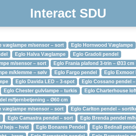
Interact SDU
e væglampe m/sensor – sort
Eglo Hornwood Væglampe
del
Eglo Halva Væglampe
Eglo Gradoli pendel
ampe m/sensor – sort
Eglo Frania plafond 3-trin – Ø33 cm
ampe m/klemme – sølv
Eglo Fargo pendel
Eglo Exmoor 
ampe
Eglo Davida LED – 3-spot
Eglo Cossano pendel –
Eglo Chester gulvlampe – turkis
Eglo Charterhouse lof
del m/fjernbetjening – Ø60 cm
e væglampe m/sensor – sort
Eglo Carlton pendel – sort/
l
Eglo Camastra pendel – sort
Eglo Brenda pendel m/he
/ hejs – hvid
Eglo Bonares Pendel
Eglo Bednall pend