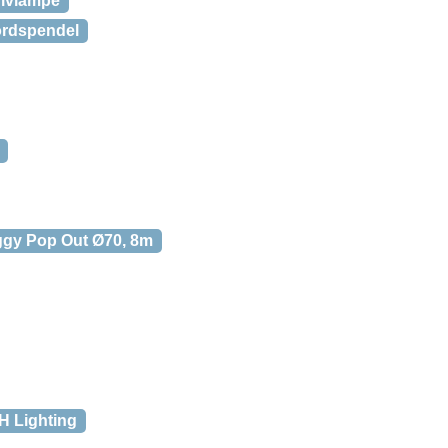
ulvlampe
ordspendel
gy Pop Out Ø70, 8m
H Lighting