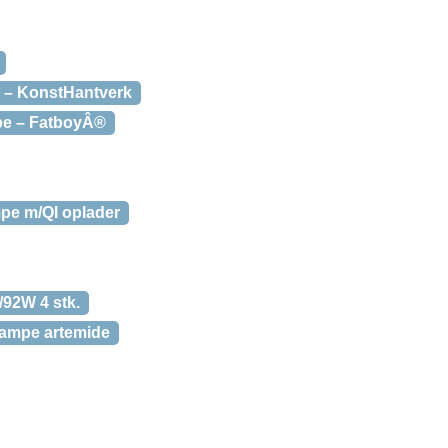
 – KonstHantverk
pe – FatboyÂ®
pe m/QI oplader
92W 4 stk.
lampe artemide