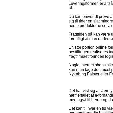
Leveringsformen er altså
af .
Du kan omvendt prøve at 
sig til tider en sjat mind
hente produkterne selv, 
Fragttiden på kan være ua
fornuftigt at man unders
En stor portion online fo
bestillingen realiseres i
fragtfirmaet forinden logis
Nogle internet shops sikre
kan man tage den mest pr
Nykøbing Falster eller Fre
Det har vist sig at være y
har flertallet af e-forha
men også til herrer og d
Det kan til hver en tid vi
gennemfører din bestilling