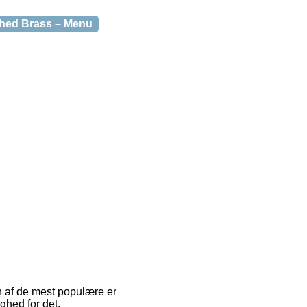
hed Brass – Menu
En af de mest populære er
ghed for det.