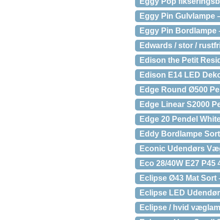
Eggy Pop fikseringsb
Eggy Pin Gulvlampe 
Eggy Pin Bordlampe 
Edwards / stor / rustfr
Edison the Petit Res
Edison E14 LED Dek
Edge Round Ø500 Pen
Edge Linear S2000 P
Edge 20 Pendel White
Eddy Bordlampe Sor
Econic Udendørs Væg
Eco 28/40W E27 P45 4
Eclipse Ø43 Mat Sort 
Eclipse LED Udendør
Eclipse / hvid vægla