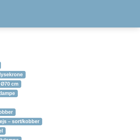
lysekrone
 Ø70 cm
tlampe
kobber
js – sort/kobber
el