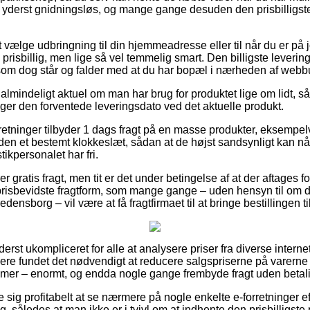
 yderst gnidningsløs, og mange gange desuden den prisbilligst
vælge udbringning til din hjemmeadresse eller til når du er på 
re prisbillig, men lige så vel temmelig smart. Den billigste leveri
som dog står og falder med at du har bopæl i nærheden af webb
lmindeligt aktuel om man har brug for produktet lige om lidt, så
øger den forventede leveringsdato ved det aktuelle produkt.
rretninger tilbyder 1 dags fragt på en masse produkter, eksempelvi
nden et bestemt klokkeslæt, sådan at de højst sandsynligt kan nå 
tikpersonalet har fri.
r gratis fragt, men tit er det under betingelse af at der aftages fo
isbevidste fragtform, som mange gange – uden hensyn til om du
densborg – vil være at få fragtfirmaet til at bringe bestillingen t
derst ukompliceret for alle at analysere priser fra diverse interne
ndlere fundet det nødvendigt at reducere salgspriserne på varerne 
amer – enormt, og endda nogle gange frembyde fragt uden betal
se sig profitabelt at se nærmere på nogle enkelte e-forretninger ef
, således at man ikke er i tvivl om at indhente den prisbilligste 