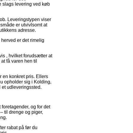
e slags levering ved køb
job. Leveringstypen viser
ngsmåde er utvivlsomt at
utikkens adresse.
 herved er det rimelig
s , hvilket forudsætter at
at få varen hen til
r en konkret pris. Ellers
 opholder sig i Kolding,
il et udleveringssted.
t foretagender, og for det
– til drenge og piger,
ing.
ter rabat på før du
pris.