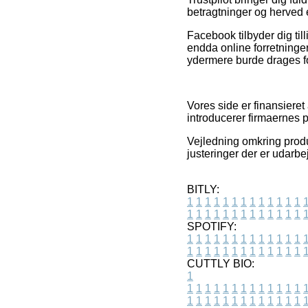
betragtninger og herved 
Facebook tilbyder dig til
endda online forretninge
ydermere burde drages ford
Vores side er finansieret
introducerer firmaernes 
Vejledning omkring produ
justeringer der er udarb
BITLY:
1
1
1
1
1
1
1
1
1
1
1
1
1
1
1
1
1
1
1
1
1
1
1
1
1
1
SPOTIFY:
1
1
1
1
1
1
1
1
1
1
1
1
1
1
1
1
1
1
1
1
1
1
1
1
1
1
CUTTLY BIO:
1
1
1
1
1
1
1
1
1
1
1
1
1
1
1
1
1
1
1
1
1
1
1
1
1
1
1