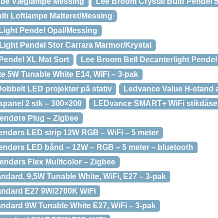
Tube Væglampe Messing
Lee Broom Crystal Bulb Pendel 5
lb Loftlampe Matteret/Messing
Light Pendel Opal/Messing
ght Pendel Stor Carrara Marmor/Krystal
Pendel XL Mat Sort
Lee Broom Bell Decanterlight Pendel
 5W Tunable White E14, WiFi – 3-pak
obbelt LED projektør på stativ
Ledvance Value H-stand 
panel 2 stk – 300×200
LEDvance SMART+ WiFi stikdåse
ndørs Plug – Zigbee
ndørs LED strip 12W RGB – WiFi – 5 meter
ndørs LED bånd – 12W – RGB – 5 meter – bluetooth
dørs Flex Mulitcolor – Zigbee
dard, 9,5W Tunable White, WiFi, E27 – 3-pak
ndard E27 9W/2700K WiFi
ndard 9W Tunable White E27, WiFi – 3-pak