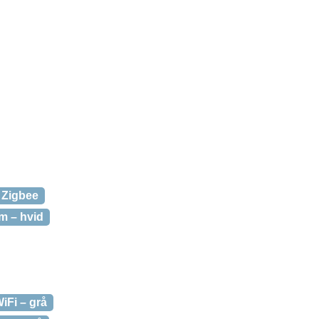
 Zigbee
m – hvid
Fi – grå