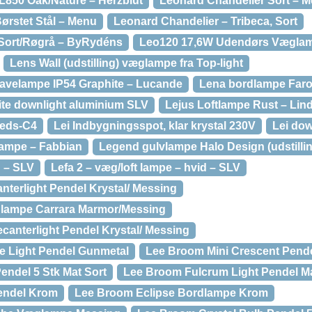
850 Oak/Nature – Herzblut
Leonard Chandelier Sort – 
ørstet Stål – Menu
Leonard Chandelier – Tribeca, Sort
Sort/Røgrå – ByRydéns
Leo120 17,6W Udendørs Væglamp
Lens Wall (udstilling) væglampe fra Top-light
avelampe IP54 Graphite – Lucande
Lena bordlampe Far
te downlight aluminium SLV
Lejus Loftlampe Rust – Lin
 leds-C4
Lei Indbygningsspot, klar krystal 230V
Lei dow
tlampe – Fabbian
Legend gulvlampe Halo Design (udstilli
d – SLV
Lefa 2 – væg/loft lampe – hvid – SLV
nterlight Pendel Krystal/ Messing
lampe Carrara Marmor/Messing
anterlight Pendel Krystal/ Messing
e Light Pendel Gunmetal
Lee Broom Mini Crescent Pende
ndel 5 Stk Mat Sort
Lee Broom Fulcrum Light Pendel Ma
endel Krom
Lee Broom Eclipse Bordlampe Krom