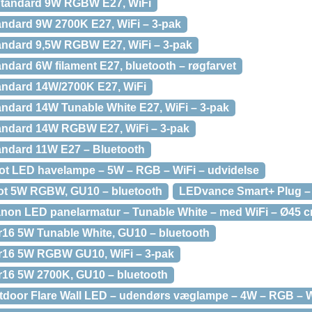
andard 9W RGBW E27, WiFi
ndard 9W 2700K E27, WiFi – 3-pak
ndard 9,5W RGBW E27, WiFi – 3-pak
dard 6W filament E27, bluetooth – røgfarvet
ndard 14W/2700K E27, WiFi
ndard 14W Tunable White E27, WiFi – 3-pak
ndard 14W RGBW E27, WiFi – 3-pak
ndard 11W E27 – Bluetooth
t LED havelampe – 5W – RGB – WiFi – udvidelse
t 5W RGBW, GU10 – bluetooth
LEDvance Smart+ Plug –
non LED panelarmatur – Tunable White – med WiFi – Ø45 c
16 5W Tunable White, GU10 – bluetooth
16 5W RGBW GU10, WiFi – 3-pak
16 5W 2700K, GU10 – bluetooth
door Flare Wall LED – udendørs væglampe – 4W – RGB – Wi