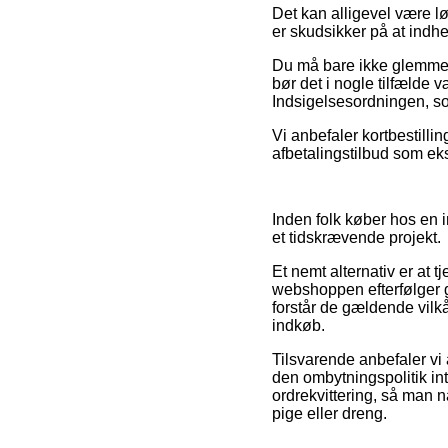
Det kan alligevel være lø
er skudsikker på at indhe
Du må bare ikke glemme, a
bør det i nogle tilfælde 
Indsigelsesordningen, som
Vi anbefaler kortbestill
afbetalingstilbud som eks
Inden folk køber hos en 
et tidskrævende projekt.
Et nemt alternativ er at 
webshoppen efterfølger g
forstår de gældende vilkå
indkøb.
Tilsvarende anbefaler vi 
den ombytningspolitik inte
ordrekvittering, så man n
pige eller dreng.