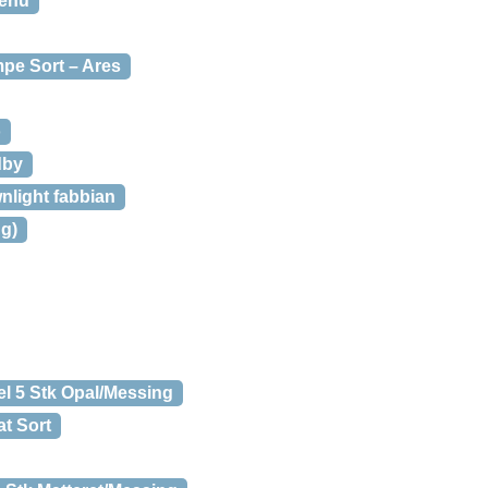
Menu
e Sort – Ares
o
dby
nlight fabbian
ng)
l 5 Stk Opal/Messing
t Sort