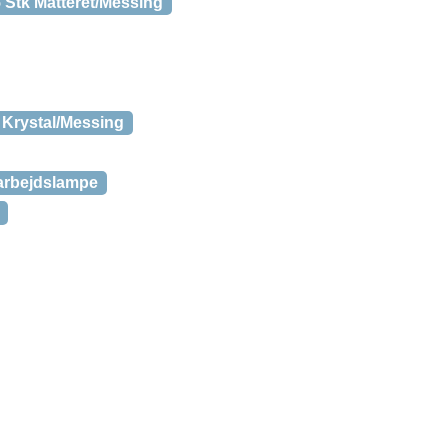
 Stk Matteret/Messing
 Krystal/Messing
arbejdslampe