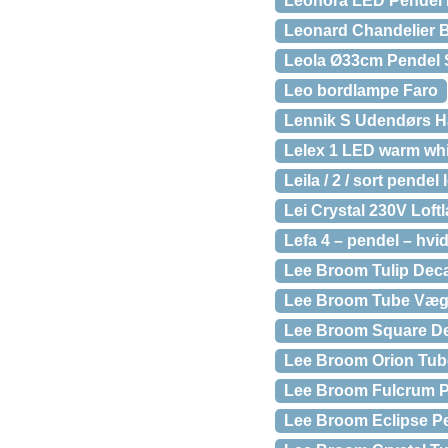
Leonora LED Pendel L
Leonard Chandelier B
Leola Ø33cm Pendel 
Leo bordlampe Faro
Lennik S Udendørs H
Lelex 1 LED warm whi
Leila / 2 / sort pendel
Lei Crystal 230V Lof
Lefa 4 – pendel – hvi
Lee Broom Tulip Deca
Lee Broom Tube Væg
Lee Broom Square Dec
Lee Broom Orion Tub
Lee Broom Fulcrum Pe
Lee Broom Eclipse P