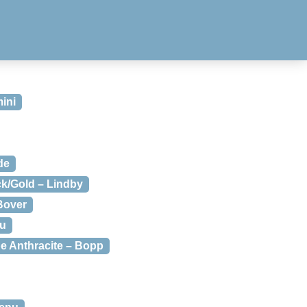
mini
de
k/Gold – Lindby
Bover
nu
e Anthracite – Bopp