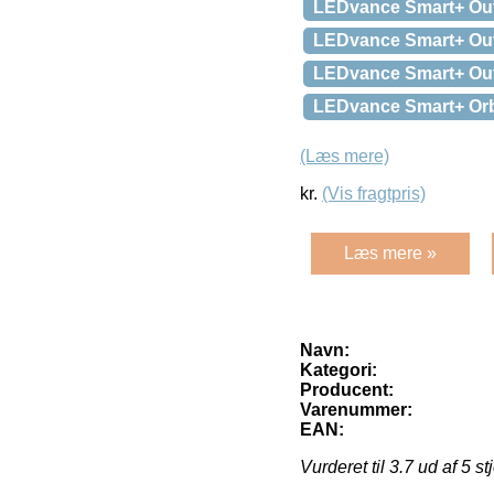
LEDvance Smart+ Out
LEDvance Smart+ Out
LEDvance Smart+ Outd
LEDvance Smart+ Orbi
(Læs mere)
kr.
(Vis fragtpris)
Læs mere »
Navn:
Kategori:
Producent:
Varenummer:
EAN:
Vurderet til
3.7
ud af 5 st