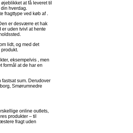
eblikket at få leveret til
i din hverdag.
 fragttype ved køb af .
. Den er desværre et hak
 er uden tvivl at hente
holdssted.
 om lidt, og med det
 produkt.
ukter, eksempelvis , men
t formål at de har en
en fastsat sum. Derudover
 Aalborg, Smørumnedre
orskellige online outlets,
es produkter – til
ræstere fragt uden