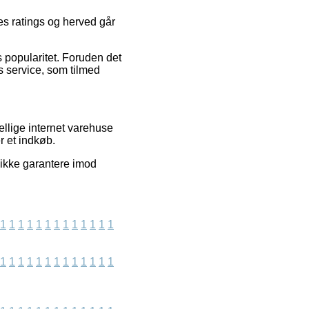
es ratings og herved går
 popularitet. Foruden det
 service, som tilmed
ellige internet varehuse
r et indkøb.
 ikke garantere imod
1
1
1
1
1
1
1
1
1
1
1
1
1
1
1
1
1
1
1
1
1
1
1
1
1
1