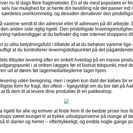
er nu til dags flere fragtmetoder. En af de mest populære er for øj
 selv har mulighed for at hente din bestilling når det passer ind 
 særdeles overkommelig, og desuden derudover den prisbilligste
 varerne sendt til din adresse eller til adressen på dit arbejde
den anden side rigtig ligetil. Den prisbilligste leveringsmulighed
ning nødvendiggør at du befinder dig nær internet shoppens til
r jo ultra betydningsfuld i tilfælde af at du behøver varerne lige
nuftigt at du kontrollerer leveringstidspunktet på det pågældende
lets tilbyder levering efter en enkelt hverdag på en masse prod
udgangspunkt i at ordren lægges før et fastsat tidspunkt, med de
rdren ud af døren før lagermedarbejderne tager hjem.
 levering uden beregning, men i reglen kun ifald der købes for 
lligste form for fragt, der oftest – ligegyldigt om du bor tæt på
e at få dem til at levere dine produkter til en pakkeshop.
 ligetil for alle og enhver at finde frem til de bedste priser hos f
hops været tvunget til at trykke udsalgspriserne på mange af der
å til damer og herrer – eftertrykkeligt, og endda nogle gange p