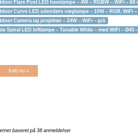
door Flare Post LED havelampe – 4W – RGBW – WiFi – 60 
door Curve LED udendørs væglampe – 10W – RGB, WiFi – 
oor Camera og projektør – 24W – WiFi – grå
s Spiral LED loftlampe – Tunable White – med WiFi – Ø45 –
Køb nu »
jerner baseret på
38
anmeldelser