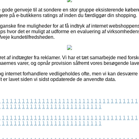
se gode genveje til at sondere en stor gruppe eksisterende køber
klogere på e-butikkens ratings af inden du færdiggør din shopping.
anske fine muligheder for at få indtryk af internet webshoppens
s hvor det er muligt at udforme en evaluering af virksomhedens
afveje kundetilfredsheden.
ret af indtægter fra reklamer. Vi har et tæt samarbejde med forsk
rmaernes varer, og opnår provision såfremt vores besøgende lave
g internet forhandlere vedligeholdes ofte, men vi kan desværre
lt er lavet siden vi sidst opdaterede de anvendte data.
1
1
1
1
1
1
1
1
1
1
1
1
1
1
1
1
1
1
1
1
1
1
1
1
1
1
1
1
1
1
1
1
1
1
1
1
1
1
1
1
1
1
1
1
1
1
1
1
1
1
1
1
1
1
1
1
1
1
1
1
1
1
1
1
1
1
1
1
1
1
1
1
1
1
1
1
1
1
1
1
1
1
1
1
1
1
1
1
1
1
1
1
1
1
1
1
1
1
1
1
1
1
1
1
1
1
1
1
1
1
1
1
1
1
1
1
1
1
1
1
1
1