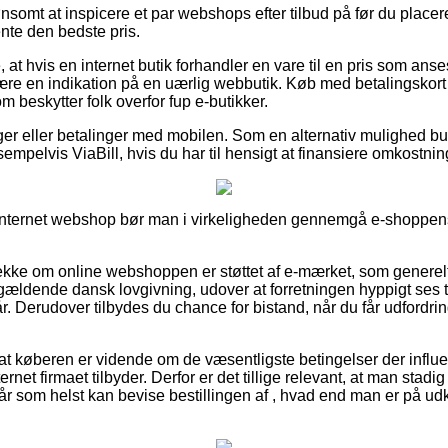
nsomt at inspicere et par webshops efter tilbud på før du place
nte den bedste pris.
t hvis en internet butik forhandler en vare til en pris som anses 
være en indikation på en uærlig webbutik. Køb med betalingskort 
 beskytter folk overfor fup e-butikker.
inger eller betalinger med mobilen. Som en alternativ mulighed b
empelvis ViaBill, hvis du har til hensigt at finansiere omkostni
internet webshop bør man i virkeligheden gennemgå e-shoppens v
tjekke om online webshoppen er støttet af e-mærket, som generelt
ældende dansk lovgivning, udover at forretningen hyppigt ses ti
r. Derudover tilbydes du chance for bistand, når du får udfordri
at køberen er vidende om de væsentligste betingelser der influer
rnet firmaet tilbyder. Derfor er det tillige relevant, at man stadi
år som helst kan bevise bestillingen af , hvad end man er på udkig