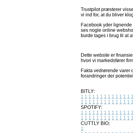
Trustpilot præsterer vis
vi ind for, at du bliver 
Facebook yder lignende g
ses nogle online webshop
burde tages i brug til at 
Dette website er finansie
hvori vi markedsfører fi
Fakta vedrørende varer o
forandringer der potentie
BITLY:
1
1
1
1
1
1
1
1
1
1
1
1
1
1
1
1
1
1
1
1
1
1
1
1
1
1
SPOTIFY:
1
1
1
1
1
1
1
1
1
1
1
1
1
1
1
1
1
1
1
1
1
1
1
1
1
1
CUTTLY BIO:
1