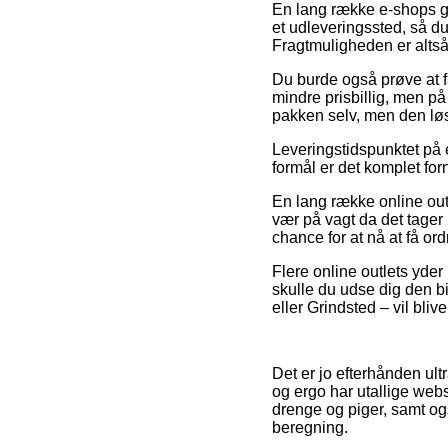
En lang række e-shops giv
et udleveringssted, så du
Fragtmuligheden er altså
Du burde også prøve at få
mindre prisbillig, men på 
pakken selv, men den løs
Leveringstidspunktet på e
formål er det komplet for
En lang række online out
vær på vagt da det tager 
chance for at nå at få o
Flere online outlets yder
skulle du udse dig den bi
eller Grindsted – vil bliv
Det er jo efterhånden ultra
og ergo har utallige webs
drenge og piger, samt ogs
beregning.