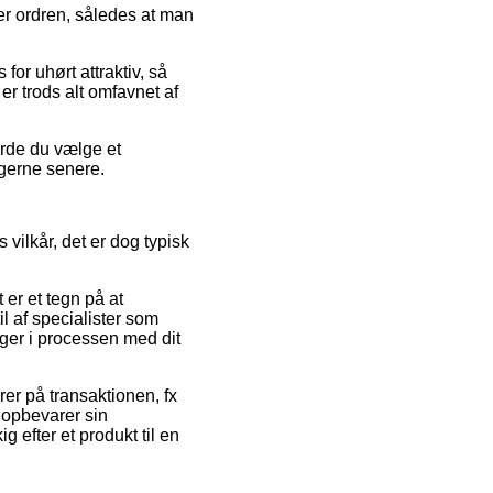
rer ordren, således at man
for uhørt attraktiv, så
er trods alt omfavnet af
urde du vælge et
ngerne senere.
ilkår, det er dog typisk
 er et tegn på at
l af specialister som
nger i processen med dit
er på transaktionen, fx
g opbevarer sin
 efter et produkt til en