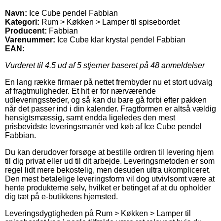
Navn:
Ice Cube pendel Fabbian
Kategori:
Rum > Køkken > Lamper til spisebordet
Producent:
Fabbian
Varenummer:
Ice Cube klar krystal pendel Fabbian
EAN:
Vurderet til
4.5
ud af 5 stjerner baseret på
48
anmeldelser
En lang række firmaer på nettet frembyder nu et stort udvalg
af fragtmuligheder. Et hit er for nærværende
udleveringssteder, og så kan du bare gå forbi efter pakken
når det passer ind i din kalender. Fragtformen er altså vældig
hensigtsmæssig, samt endda ligeledes den mest
prisbevidste leveringsmanér ved køb af Ice Cube pendel
Fabbian.
Du kan derudover forsøge at bestille ordren til levering hjem
til dig privat eller ud til dit arbejde. Leveringsmetoden er som
regel lidt mere bekostelig, men desuden ultra ukompliceret.
Den mest betalelige leveringsform vil dog utvivlsomt være at
hente produkterne selv, hvilket er betinget af at du opholder
dig tæt på e-butikkens hjemsted.
Leveringsdygtigheden på Rum > Køkken > Lamper til