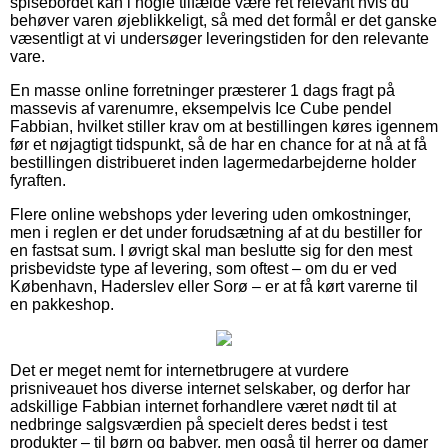
spisebordet kan i nogle tilfælde være ret relevant hvis du
behøver varen øjeblikkeligt, så med det formål er det ganske
væsentligt at vi undersøger leveringstiden for den relevante
vare.
En masse online forretninger præsterer 1 dags fragt på
massevis af varenumre, eksempelvis Ice Cube pendel
Fabbian, hvilket stiller krav om at bestillingen køres igennem
før et nøjagtigt tidspunkt, så de har en chance for at nå at få
bestillingen distribueret inden lagermedarbejderne holder
fyraften.
Flere online webshops yder levering uden omkostninger,
men i reglen er det under forudsætning af at du bestiller for
en fastsat sum. I øvrigt skal man beslutte sig for den mest
prisbevidste type af levering, som oftest – om du er ved
København, Haderslev eller Sorø – er at få kørt varerne til
en pakkeshop.
Det er meget nemt for internetbrugere at vurdere
prisniveauet hos diverse internet selskaber, og derfor har
adskillige Fabbian internet forhandlere været nødt til at
nedbringe salgsværdien på specielt deres bedst i test
produkter – til børn og babyer, men også til herrer og damer