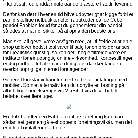
– kolossalt, og endda nogle gange præstere fragtfri levering.
Derfor kan det til hver en tid blive udbytterigt at kigge forbi et
par forskellige netbutikker efter rabatkoder på Ice Cube
pendel Fabbian forud for at du gennemfører din handel,
således at man er sikker på at opnå den bedste pris.
Man skal alligevel være årvågen med, at i tilfælde af at en e-
shop udlover bedst i test varer til salg for en pris der anses
for urealistisk gunstig, så kan det i nogle tilfælde være en
indikator for en uoprigtig online virksomhed. Kortbestillinger
er dog indbefattet af en anordning, der dækker kunden
overfor uoprigtige internet foretagender.
Generelt foreslår vi handler med kort eller betalinger med
mobilen. Som et alternativ kan du udnytte en løsning på
afbetaling som eksempelvis ViaBill, hvis du vil betale
beløbet over flere uger.
Før folk handler i en Fabbian online forretning kan man
sådan set gennemgå e-shoppens forretningsvilkår, men det
er ofte et omfattende arbejde.