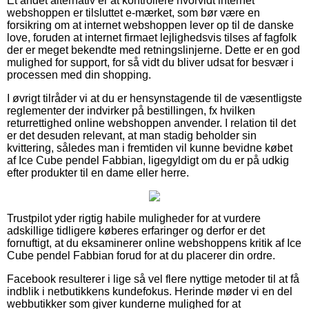
Et andet alternativ er at kontrollere hvorvidt internet
webshoppen er tilsluttet e-mærket, som bør være en
forsikring om at internet webshoppen lever op til de danske
love, foruden at internet firmaet lejlighedsvis tilses af fagfolk
der er meget bekendte med retningslinjerne. Dette er en god
mulighed for support, for så vidt du bliver udsat for besvær i
processen med din shopping.
I øvrigt tilråder vi at du er hensynstagende til de væsentligste
reglementer der indvirker på bestillingen, fx hvilken
returrettighed online webshoppen anvender. I relation til det
er det desuden relevant, at man stadig beholder sin
kvittering, således man i fremtiden vil kunne bevidne købet
af Ice Cube pendel Fabbian, ligegyldigt om du er på udkig
efter produkter til en dame eller herre.
Trustpilot yder rigtig habile muligheder for at vurdere
adskillige tidligere køberes erfaringer og derfor er det
fornuftigt, at du eksaminerer online webshoppens kritik af Ice
Cube pendel Fabbian forud for at du placerer din ordre.
Facebook resulterer i lige så vel flere nyttige metoder til at få
indblik i netbutikkens kundefokus. Herinde møder vi en del
webbutikker som giver kunderne mulighed for at