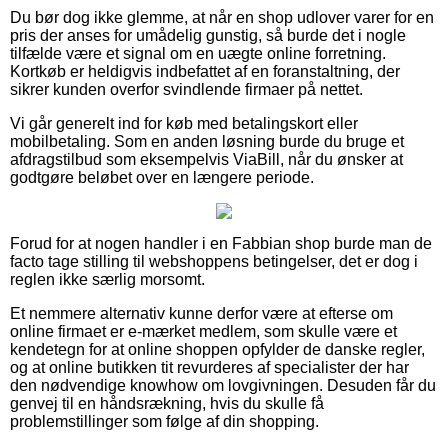
Du bør dog ikke glemme, at når en shop udlover varer for en
pris der anses for umådelig gunstig, så burde det i nogle
tilfælde være et signal om en uægte online forretning.
Kortkøb er heldigvis indbefattet af en foranstaltning, der
sikrer kunden overfor svindlende firmaer på nettet.
Vi går generelt ind for køb med betalingskort eller
mobilbetaling. Som en anden løsning burde du bruge et
afdragstilbud som eksempelvis ViaBill, når du ønsker at
godtgøre beløbet over en længere periode.
Forud for at nogen handler i en Fabbian shop burde man de
facto tage stilling til webshoppens betingelser, det er dog i
reglen ikke særlig morsomt.
Et nemmere alternativ kunne derfor være at efterse om
online firmaet er e-mærket medlem, som skulle være et
kendetegn for at online shoppen opfylder de danske regler,
og at online butikken tit revurderes af specialister der har
den nødvendige knowhow om lovgivningen. Desuden får du
genvej til en håndsrækning, hvis du skulle få
problemstillinger som følge af din shopping.