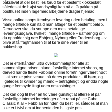
påkrævet at der bestilles forud for et bestemt klokkeslæt,
således at de højst sandsynligt kan nå at få pakken på
posthuset inden lagermedarbejderne drager hjemad.
Visse online shops frembyder levering uden betaling, men i
mange tilfælde kun ifald man aftager for et bestemt beløb.
Derudover skal du snuppe den mest betalelige
leveringsudgave, hvilket i mange tilfælde – uafhængig om
du opholder sig nær Esbjerg, Nyborg eller Fredensborg – vil
blive at få fragtmanden til at køre dine varer til en
pakkeshop.
Det er efterhånden ultra overkommeligt for alle at
sammenligne priser i blandt forskellige internet shops, og
derved har de fleste Fabbian online forretninger været nødt
til at sænke prisniveauet på deres produkter – til børn, og
ligeledes til kvinder og mænd – betragteligt, og endda nogle
gange frembyde fragt uden omkostninger.
Det kan dog til hver en tid være gunstigt at efterse et par
forskellige internet forretninger efter rabat på Ice Cube
Classic Klar – Fabbian forinden du bestiller, således at man
ikke er i tvivl om at indhente den billigste pris.