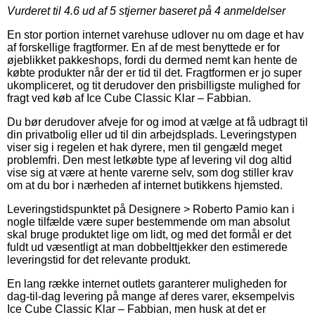
Vurderet til
4.6
ud af 5 stjerner baseret på
4
anmeldelser
En stor portion internet varehuse udlover nu om dage et hav
af forskellige fragtformer. En af de mest benyttede er for
øjeblikket pakkeshops, fordi du dermed nemt kan hente de
købte produkter når der er tid til det. Fragtformen er jo super
ukompliceret, og tit derudover den prisbilligste mulighed for
fragt ved køb af Ice Cube Classic Klar – Fabbian.
Du bør derudover afveje for og imod at vælge at få udbragt til
din privatbolig eller ud til din arbejdsplads. Leveringstypen
viser sig i regelen et hak dyrere, men til gengæld meget
problemfri. Den mest letkøbte type af levering vil dog altid
vise sig at være at hente varerne selv, som dog stiller krav
om at du bor i nærheden af internet butikkens hjemsted.
Leveringstidspunktet på Designere > Roberto Pamio kan i
nogle tilfælde være super bestemmende om man absolut
skal bruge produktet lige om lidt, og med det formål er det
fuldt ud væsentligt at man dobbelttjekker den estimerede
leveringstid for det relevante produkt.
En lang række internet outlets garanterer muligheden for
dag-til-dag levering på mange af deres varer, eksempelvis
Ice Cube Classic Klar – Fabbian, men husk at det er