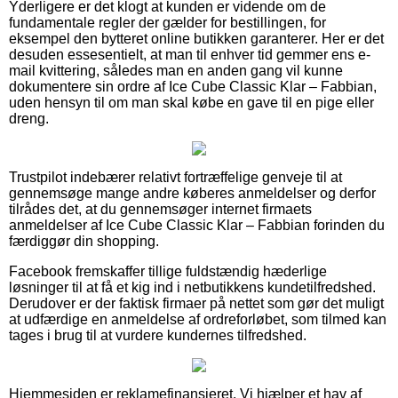
Yderligere er det klogt at kunden er vidende om de
fundamentale regler der gælder for bestillingen, for
eksempel den bytteret online butikken garanterer. Her er det
desuden essesentielt, at man til enhver tid gemmer ens e-
mail kvittering, således man en anden gang vil kunne
dokumentere sin ordre af Ice Cube Classic Klar – Fabbian,
uden hensyn til om man skal købe en gave til en pige eller
dreng.
Trustpilot indebærer relativt fortræffelige genveje til at
gennemsøge mange andre køberes anmeldelser og derfor
tilrådes det, at du gennemsøger internet firmaets
anmeldelser af Ice Cube Classic Klar – Fabbian forinden du
færdiggør din shopping.
Facebook fremskaffer tillige fuldstændig hæderlige
løsninger til at få et kig ind i netbutikkens kundetilfredshed.
Derudover er der faktisk firmaer på nettet som gør det muligt
at udfærdige en anmeldelse af ordreforløbet, som tilmed kan
tages i brug til at vurdere kundernes tilfredshed.
Hjemmesiden er reklamefinansieret. Vi hjælper et hav af