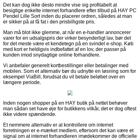
Det kan dog ikke desto mindre vise sig profitabelt at
besigtige enkelte internet forhandlere efter tilbud på HAY PC
Pendel Lille Sort inden du placerer ordren, således at man
er sikker på at få fat i den prisbilligste pris.
Man må blot ikke glemme, at når en e-handler annoncerer
varer for en udsalgspris der virker besynderligt lav, bør det
for det meste være et kendetegn på en svindel e-shop. Køb
med kort er heldigvis indbefattet af en lov, der passer på
kunden imod snydagtige online forhandlere.
Vi anbefaler generelt kortbestillinger eller betalinger med
mobilen. Som et alternativ bør du udnytte en løsning som for
eksempel ViaBill, forudsat du vil betale beløbet over en
længere periode.
Inden nogen shopper på en HAY butik på nettet behøver
man sådan set have øje for butikkens vilkår, det er dog oftest
ikke videre spændende.
Et nemmere alternativ er at kontrollere om internet
forretningen er e-mærket medlem, eftersom det kan være et
signal om at internet forhandleren imødekommer de officielle