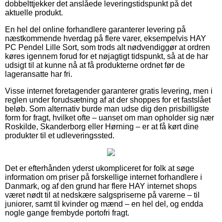
dobbelttjekker det anslåede leveringstidspunkt på det
aktuelle produkt.
En hel del online forhandlere garanterer levering på
næstkommende hverdag på flere varer, eksempelvis HAY
PC Pendel Lille Sort, som trods alt nødvendiggør at ordren
køres igennem forud for et nøjagtigt tidspunkt, så at de har
udsigt til at kunne nå at få produkterne ordnet før de
lageransatte har fri.
Visse internet foretagender garanterer gratis levering, men i
reglen under forudsætning af at der shoppes for et fastslået
beløb. Som alternativ burde man udse dig den prisbilligste
form for fragt, hvilket ofte – uanset om man opholder sig nær
Roskilde, Skanderborg eller Hørning – er at få kørt dine
produkter til et udleveringssted.
Det er efterhånden yderst ukompliceret for folk at søge
information om priser på forskellige internet forhandlere i
Danmark, og af den grund har flere HAY internet shops
været nødt til at nedskære salgspriserne på varerne – til
juniorer, samt til kvinder og mænd – en hel del, og endda
nogle gange frembyde portofri fragt.