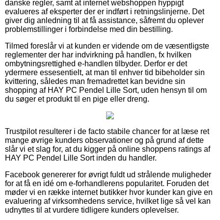
danske regler, samt at internet webshoppen hyppigt
evalueres af eksperter der er indført i retningslinjerne. Det
giver dig anledning til at få assistance, såfremt du oplever
problemstillinger i forbindelse med din bestilling.
Tilmed foreslår vi at kunden er vidende om de væsentligste
reglementer der har indvirkning på handlen, fx hvilken
ombytningsrettighed e-handlen tilbyder. Derfor er det
ydermere essesentielt, at man til enhver tid bibeholder sin
kvittering, således man fremadrettet kan bevidne sin
shopping af HAY PC Pendel Lille Sort, uden hensyn til om
du søger et produkt til en pige eller dreng.
Trustpilot resulterer i de facto stabile chancer for at læse ret
mange øvrige kunders observationer og på grund af dette
slår vi et slag for, at du kigger på online shoppens ratings af
HAY PC Pendel Lille Sort inden du handler.
Facebook genererer for øvrigt fuldt ud strålende muligheder
for at få en idé om e-forhandlerens popularitet. Foruden det
møder vi en række internet butikker hvor kunder kan give en
evaluering af virksomhedens service, hvilket lige så vel kan
udnyttes til at vurdere tidligere kunders oplevelser.