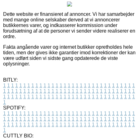
Dette website er finansieret af annoncer. Vi har samarbejder
med mange online selskaber derved at vi annoncerer
butikkernes varer, og indkasserer kommission under
forudsætning af at de personer vi sender videre realiserer en
ordre.
Fakta angående varer og internet butikker opretholdes hele
tiden, men der gives ikke garantier imod korrektioner der kan
være udført siden vi sidste gang opdaterede de viste
oplysninger.
BITLY:
1
1
1
1
1
1
1
1
1
1
1
1
1
1
1
1
1
1
1
1
1
1
1
1
1
1
1
1
1
1
1
1
1
1
1
1
1
1
1
1
1
1
1
1
1
1
1
1
1
1
1
1
1
1
1
1
1
1
1
1
1
1
1
1
1
1
1
1
1
1
1
1
1
1
1
1
1
1
1
1
1
1
1
1
1
1
1
1
1
1
1
1
1
1
1
1
1
1
1
1
SPOTIFY:
1
1
1
1
1
1
1
1
1
1
1
1
1
1
1
1
1
1
1
1
1
1
1
1
1
1
1
1
1
1
1
1
1
1
1
1
1
1
1
1
1
1
1
1
1
1
1
1
1
1
1
1
1
1
1
1
1
1
1
1
1
1
1
1
1
1
1
1
1
1
1
1
1
1
1
1
1
1
1
1
1
1
1
1
1
1
1
1
1
1
1
1
1
1
1
1
1
1
1
1
CUTTLY BIO: