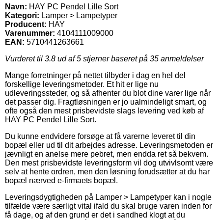
Navn:
HAY PC Pendel Lille Sort
Kategori:
Lamper > Lampetyper
Producent:
HAY
Varenummer:
4104111009000
EAN:
5710441263661
Vurderet til
3.8
ud af 5 stjerner baseret på
35
anmeldelser
Mange forretninger på nettet tilbyder i dag en hel del
forskellige leveringsmetoder. Et hit er lige nu
udleveringssteder, og så afhenter du blot dine varer lige når
det passer dig. Fragtløsningen er jo ualmindeligt smart, og
ofte også den mest prisbevidste slags levering ved køb af
HAY PC Pendel Lille Sort.
Du kunne endvidere forsøge at få varerne leveret til din
bopæl eller ud til dit arbejdes adresse. Leveringsmetoden er
jævnligt en anelse mere pebret, men endda ret så bekvem.
Den mest prisbevidste leveringsform vil dog utvivlsomt være
selv at hente ordren, men den løsning forudsætter at du har
bopæl nærved e-firmaets bopæl.
Leveringsdygtigheden på Lamper > Lampetyper kan i nogle
tilfælde være særligt vital ifald du skal bruge varen inden for
få dage, og af den grund er det i sandhed klogt at du