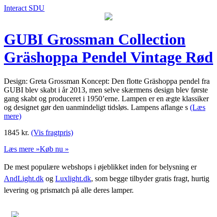
Interact SDU
GUBI Grossman Collection
Gräshoppa Pendel Vintage Rød
Design: Greta Grossman Koncept: Den flotte Gräshoppa pendel fra
GUBI blev skabt i år 2013, men selve skærmens design blev første
gang skabt og produceret i 1950’erne. Lampen er en ægte klassiker
og designet gør den uanmindeligt tidsløs. Lampens aflange s
(Læs
mere)
1845
kr.
(Vis fragtpris)
Læs mere »
Køb nu »
De mest populære webshops i øjeblikket inden for belysning er
AndLight.dk
og
Luxlight.dk
, som begge tilbyder gratis fragt, hurtig
levering og prismatch på alle deres lamper.