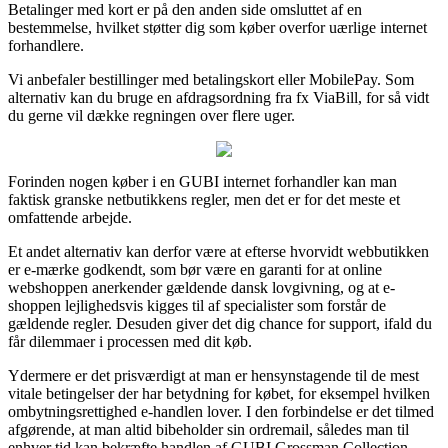
Betalinger med kort er på den anden side omsluttet af en
bestemmelse, hvilket støtter dig som køber overfor uærlige internet
forhandlere.
Vi anbefaler bestillinger med betalingskort eller MobilePay. Som
alternativ kan du bruge en afdragsordning fra fx ViaBill, for så vidt
du gerne vil dække regningen over flere uger.
Forinden nogen køber i en GUBI internet forhandler kan man
faktisk granske netbutikkens regler, men det er for det meste et
omfattende arbejde.
Et andet alternativ kan derfor være at efterse hvorvidt webbutikken
er e-mærke godkendt, som bør være en garanti for at online
webshoppen anerkender gældende dansk lovgivning, og at e-
shoppen lejlighedsvis kigges til af specialister som forstår de
gældende regler. Desuden giver det dig chance for support, ifald du
får dilemmaer i processen med dit køb.
Ydermere er det prisværdigt at man er hensynstagende til de mest
vitale betingelser der har betydning for købet, for eksempel hvilken
ombytningsrettighed e-handlen lover. I den forbindelse er det tilmed
afgørende, at man altid bibeholder sin ordremail, således man til
enhver tid kan bekræfte handlen af GUBI Grossman Collection