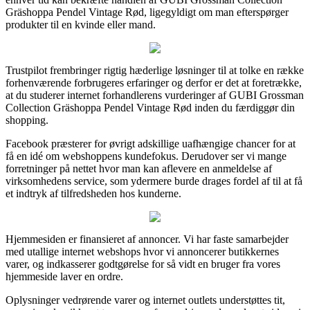
Gräshoppa Pendel Vintage Rød, ligegyldigt om man efterspørger
produkter til en kvinde eller mand.
Trustpilot frembringer rigtig hæderlige løsninger til at tolke en række
forhenværende forbrugeres erfaringer og derfor er det at foretrække,
at du studerer internet forhandlerens vurderinger af GUBI Grossman
Collection Gräshoppa Pendel Vintage Rød inden du færdiggør din
shopping.
Facebook præsterer for øvrigt adskillige uafhængige chancer for at
få en idé om webshoppens kundefokus. Derudover ser vi mange
forretninger på nettet hvor man kan aflevere en anmeldelse af
virksomhedens service, som ydermere burde drages fordel af til at få
et indtryk af tilfredsheden hos kunderne.
Hjemmesiden er finansieret af annoncer. Vi har faste samarbejder
med utallige internet webshops hvor vi annoncerer butikkernes
varer, og indkasserer godtgørelse for så vidt en bruger fra vores
hjemmeside laver en ordre.
Oplysninger vedrørende varer og internet outlets understøttes tit,