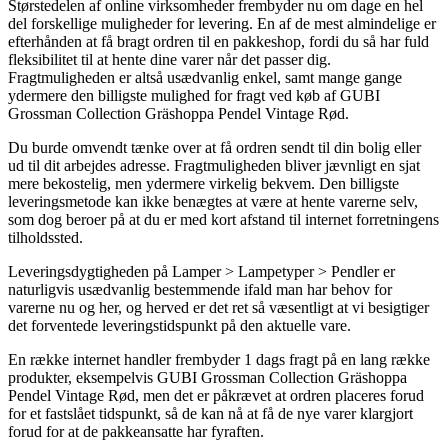
Størstedelen af online virksomheder frembyder nu om dage en hel
del forskellige muligheder for levering. En af de mest almindelige er
efterhånden at få bragt ordren til en pakkeshop, fordi du så har fuld
fleksibilitet til at hente dine varer når det passer dig.
Fragtmuligheden er altså usædvanlig enkel, samt mange gange
ydermere den billigste mulighed for fragt ved køb af GUBI
Grossman Collection Gräshoppa Pendel Vintage Rød.
Du burde omvendt tænke over at få ordren sendt til din bolig eller
ud til dit arbejdes adresse. Fragtmuligheden bliver jævnligt en sjat
mere bekostelig, men ydermere virkelig bekvem. Den billigste
leveringsmetode kan ikke benægtes at være at hente varerne selv,
som dog beroer på at du er med kort afstand til internet forretningens
tilholdssted.
Leveringsdygtigheden på Lamper > Lampetyper > Pendler er
naturligvis usædvanlig bestemmende ifald man har behov for
varerne nu og her, og herved er det ret så væsentligt at vi besigtiger
det forventede leveringstidspunkt på den aktuelle vare.
En række internet handler frembyder 1 dags fragt på en lang række
produkter, eksempelvis GUBI Grossman Collection Gräshoppa
Pendel Vintage Rød, men det er påkrævet at ordren placeres forud
for et fastslået tidspunkt, så de kan nå at få de nye varer klargjort
forud for at de pakkeansatte har fyraften.