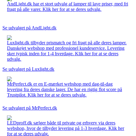
AndLight.dk har et stort udvalg af lamper til lave priser, med fri
fragt på alle varer. Klik her for at se deres udvalg.
Se udvalget på AndLight.dk
Luxlight.dk tilbyder prismatch og fri fragt på alle deres lamper.
Danskejet webshop med professionel kundeservice. Levering
sker typisk inden for 1-4 hverdage. Klik her for at se deres
udvalg.
Se udvalget på Luxlight.dk
MrPerfect.dk er en E-mærket webshop med dag-til-dag
levering fra deres danske lager. De har en rigtig flot score på
Trustpilot. Klik her for at se deres udvalg.
Se udvalget på MrPerfect.dk
LEDproff.dk sælger både til private og erhverv via deres
webshop, hvor de tilbyder levering på 1-3 hverdage. Klik her
for at se deres udvalg.