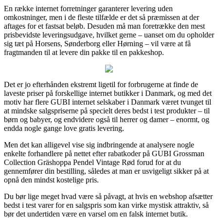
En række internet forretninger garanterer levering uden
omkostninger, men i de fleste tilfælde er det så præmissen at der
aftages for et fastsat beløb. Desuden må man foretrække den mest
prisbevidste leveringsudgave, hvilket gerne – uanset om du opholder
sig tæt på Horsens, Sønderborg eller Hørning – vil være at få
fragtmanden til at levere din pakke til en pakkeshop.
Det er jo efterhånden ekstremt ligetil for forbrugerne at finde de
laveste priser på forskellige internet butikker i Danmark, og med det
motiv har flere GUBI internet selskaber i Danmark været tvunget til
at mindske salgspriserne på specielt deres bedst i test produkter – til
børn og babyer, og endvidere også til herrer og damer – enormt, og
endda nogle gange love gratis levering.
Men det kan alligevel vise sig indbringende at analysere nogle
enkelte forhandlere på nettet efter rabatkoder på GUBI Grossman
Collection Gräshoppa Pendel Vintage Rød forud for at du
gennemfører din bestilling, således at man er usvigeligt sikker på at
opnå den mindst kostelige pris.
Du bør lige meget hvad være så påvagt, at hvis en webshop afsætter
bedst i test varer for en salgspris som kan virke mystisk attraktiv, så
bør det undertiden være en varsel om en falsk internet butik.