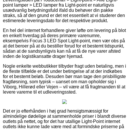
point lamper > LED lamper fra Light-point er naturligvis
usædvanlig betydningsfuld ifald du behøver din pakke
straks, så af den grund er det ret essentielt at vi studerer den
estimerede leveringsdato for det respektive produkt.
En hel del internet forhandlere giver løfte om levering på blot
en enkelt hverdag på deres primære varenumre,
eksempelvis Focus 3 LED Spot Light-point, men vær obs på
at det beroer på at du bestiller forud for et bestemt tidspunkt,
sådan at de sandsynligvis kan nå at få de nye varer afsted
inden de logistikansatte drager hjemad.
Nogle enkelte webbutikker tilbyder fragt uden betaling, men i
de fleste tilfælde er det under betingelse af at der indkøbes
for et bestemt beløb. Desuden bør man tage den prisbilligste
fragtløsning, som typisk – uanset om man opholder sig i
Viborg, Hillerød eller Vejen – vil være at få fragtmanden til at
levere varerne til et udleveringssted.
Det er jo efterhånden i høj grad hensigtsmæssigt for
almindelige dødelige at sammenholde priser i blandt diverse
outlets på nettet, og for det har utallige Light-Point internet
outlets ikke kunne lade være med at formindske priserne på