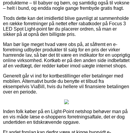
produkterne – til babyer og børn, og samtidig også til voksne
– helt i bund, og endda nogle gange frembyde gratis fragt.
Trods dette kan det imidlertid blive gavnligt at sammenholde
en række forretninger på nettet efter rabatkoder på Focus 3
LED Spot Light-point før du placerer ordren, så man er
sikker på at opnå den billigste pris.
Man bør lige meget hvad være obs på, at såfremt en e-
forretning udbyder produkter til salg for en pris der virker
hamrende lav, så bør det tit være en indikator for en uoprigtig
online virksomhed. Kortkøb er på den anden side indbefattet
af en vedtægt, der redder køber imod uægte internet shops.
Generelt går vi ind for kortbestillinger eller betalinger med
mobilen. Alternativt burde du benytte et tilbud fra
eksempelvis ViaBill, hvis du hellere vil finansiere betalingen
over en periode.
Inden folk køber på en Light-Point netshop behøver man på
en vis måde læse e-shoppens forretningsaftale, det er dog
undertiden en tidskrævende opgave.
Et andet forslag kan derfor være at kigge hvorvidt e-