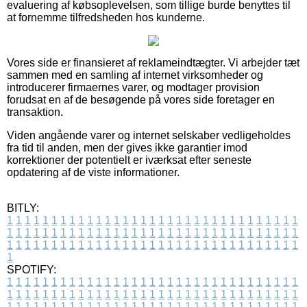
evaluering af købsoplevelsen, som tillige burde benyttes til
at fornemme tilfredsheden hos kunderne.
Vores side er finansieret af reklameindtægter. Vi arbejder tæt
sammen med en samling af internet virksomheder og
introducerer firmaernes varer, og modtager provision
forudsat en af de besøgende på vores side foretager en
transaktion.
Viden angående varer og internet selskaber vedligeholdes
fra tid til anden, men der gives ikke garantier imod
korrektioner der potentielt er iværksat efter seneste
opdatering af de viste informationer.
BITLY:
1
1
1
1
1
1
1
1
1
1
1
1
1
1
1
1
1
1
1
1
1
1
1
1
1
1
1
1
1
1
1
1
1
1
1
1
1
1
1
1
1
1
1
1
1
1
1
1
1
1
1
1
1
1
1
1
1
1
1
1
1
1
1
1
1
1
1
1
1
1
1
1
1
1
1
1
1
1
1
1
1
1
1
1
1
1
1
1
1
1
1
1
1
1
1
1
1
1
1
1
SPOTIFY:
1
1
1
1
1
1
1
1
1
1
1
1
1
1
1
1
1
1
1
1
1
1
1
1
1
1
1
1
1
1
1
1
1
1
1
1
1
1
1
1
1
1
1
1
1
1
1
1
1
1
1
1
1
1
1
1
1
1
1
1
1
1
1
1
1
1
1
1
1
1
1
1
1
1
1
1
1
1
1
1
1
1
1
1
1
1
1
1
1
1
1
1
1
1
1
1
1
1
1