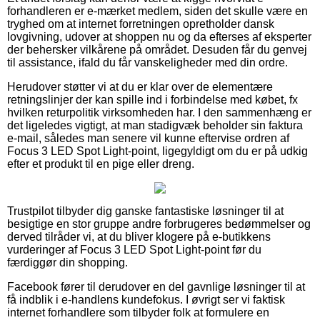
forhandleren er e-mærket medlem, siden det skulle være en
tryghed om at internet forretningen opretholder dansk
lovgivning, udover at shoppen nu og da efterses af eksperter
der behersker vilkårene på området. Desuden får du genvej
til assistance, ifald du får vanskeligheder med din ordre.
Herudover støtter vi at du er klar over de elementære
retningslinjer der kan spille ind i forbindelse med købet, fx
hvilken returpolitik virksomheden har. I den sammenhæng er
det ligeledes vigtigt, at man stadigvæk beholder sin faktura
e-mail, således man senere vil kunne eftervise ordren af
Focus 3 LED Spot Light-point, ligegyldigt om du er på udkig
efter et produkt til en pige eller dreng.
Trustpilot tilbyder dig ganske fantastiske løsninger til at
besigtige en stor gruppe andre forbrugeres bedømmelser og
derved tilråder vi, at du bliver klogere på e-butikkens
vurderinger af Focus 3 LED Spot Light-point før du
færdiggør din shopping.
Facebook fører til derudover en del gavnlige løsninger til at
få indblik i e-handlens kundefokus. I øvrigt ser vi faktisk
internet forhandlere som tilbyder folk at formulere en