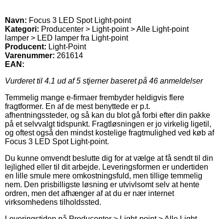
Navn:
Focus 3 LED Spot Light-point
Kategori:
Producenter > Light-point > Alle Light-point
lamper > LED lamper fra Light-point
Producent:
Light-Point
Varenummer:
261614
EAN:
Vurderet til
4.1
ud af 5 stjerner baseret på
46
anmeldelser
Temmelig mange e-firmaer frembyder heldigvis flere
fragtformer. En af de mest benyttede er p.t.
afhentningssteder, og så kan du blot gå forbi efter din pakke
på et selvvalgt tidspunkt. Fragtløsningen er jo virkelig ligetil,
og oftest også den mindst kostelige fragtmulighed ved køb af
Focus 3 LED Spot Light-point.
Du kunne omvendt beslutte dig for at vælge at få sendt til din
lejlighed eller til dit arbejde. Leveringsformen er undertiden
en lille smule mere omkostningsfuld, men tillige temmelig
nem. Den prisbilligste løsning er utvivlsomt selv at hente
ordren, men det afhænger af at du er nær internet
virksomhedens tilholdssted.
Leveringstiden på Producenter > Light-point > Alle Light-