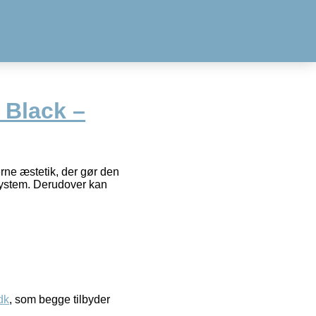
 Black –
ne æstetik, der gør den
tsystem. Derudover kan
dk
, som begge tilbyder