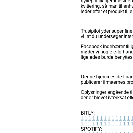
byttepolitik hjemmesiden 
kvittering, så man til en
leder efter et produkt til 
Trustpilot yder super fin
vi, at du undersøger int
Facebook indebærer tilli
møder vi nogle e-forhand
ligeledes burde benyttes ti
Denne hjemmeside finansi
publicerer firmaernes pro
Oplysninger angående til
der er blevet iværksat ef
BITLY:
1
1
1
1
1
1
1
1
1
1
1
1
1
1
1
1
1
1
1
1
1
1
1
1
1
1
SPOTIFY: