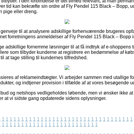
tilbyder. I den forbindelse er det tilmed relevant, at man perm
hver tid kan bekræfte sin ordre af Fly Pendel 115 Black – Bopp,
en pige eller dreng.
e genveje til at analysere adskillige forhenværende brugeres opfa
ernet forretningens anmeldelser af Fly Pendel 115 Black – Bopp 
ge adskillige fornemme løsninger til at få indtryk af e-shoppens
lere som tilbyder kunderne at registrere en bedømmelse af købs
l at tage stilling til kundernes tilfredshed.
eres af reklameindtægter. Vi arbejder sammen med utallige for
dukter, og indtjener provision i tilfælde af at vores besøgende u
bud og netshops vedligeholdes løbende, men vi ønsker ikke at t
ter at vi sidste gang opdaterede sidens oplysninger.
1
1
1
1
1
1
1
1
1
1
1
1
1
1
1
1
1
1
1
1
1
1
1
1
1
1
1
1
1
1
1
1
1
1
1
1
1
1
1
1
1
1
1
1
1
1
1
1
1
1
1
1
1
1
1
1
1
1
1
1
1