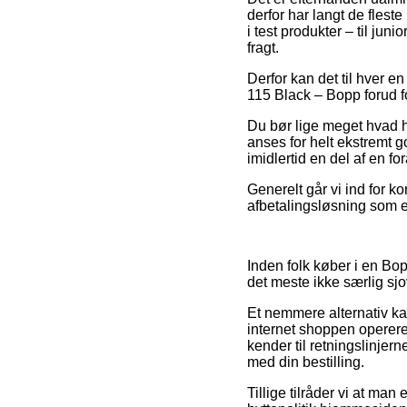
derfor har langt de flest
i test produkter – til jun
fragt.
Derfor kan det til hver en
115 Black – Bopp forud fo
Du bør lige meget hvad hu
anses for helt ekstremt g
imidlertid en del af en fo
Generelt går vi ind for k
afbetalingsløsning som ek
Inden folk køber i en Bop
det meste ikke særlig sjo
Et nemmere alternativ ka
internet shoppen opererer
kender til retningslinjer
med din bestilling.
Tillige tilråder vi at man