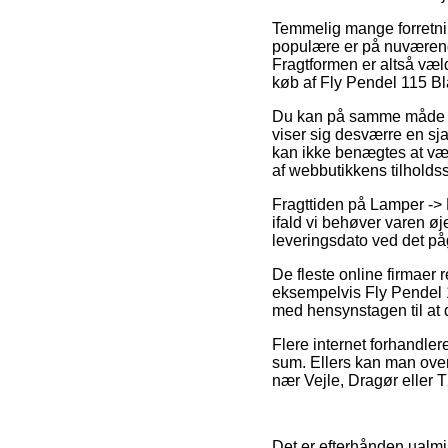
Temmelig mange forretning
populære er på nuværende
Fragtformen er altså væl
køb af Fly Pendel 115 B
Du kan på samme måde udse
viser sig desværre en sj
kan ikke benægtes at være
af webbutikkens tilholdss
Fragttiden på Lamper -> 
ifald vi behøver varen øj
leveringsdato ved det p
De fleste online firmaer
eksempelvis Fly Pendel 1
med hensynstagen til at d
Flere internet forhandler
sum. Ellers kan man over
nær Vejle, Dragør eller Tø
Det er efterhånden ualmin