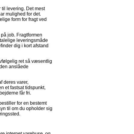
til levering. Det mest
r mulighed for det.
ige form for fragt ved
r på job. Fragtformen
etalelige leveringsmåde
inder dig i kort afstand
følgelig ret så væsentlig
r den anslåede
f deres varer,
 et fastsat tidspunkt,
jderne får fri.
estiller for en bestemt
yn til om du opholder sig
eringssted.
ere internet varehuse, og