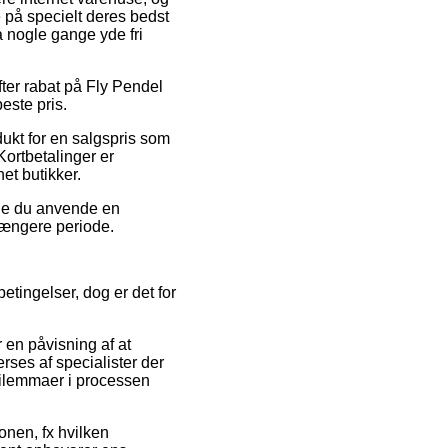
e på specielt deres bedst
da nogle gange yde fri
efter rabat på Fly Pendel
este pris.
dukt for en salgspris som
Kortbetalinger er
net butikker.
unne du anvende en
 længere periode.
etingelser, dog er det for
 en påvisning af at
rses af specialister der
 dilemmaer i processen
ionen, fx hvilken