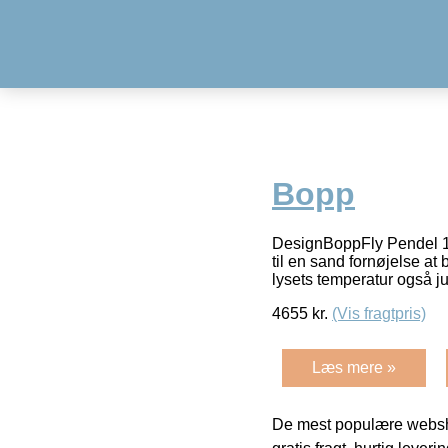
Bopp
DesignBoppFly Pendel 11
til en sand fornøjelse a
lysets temperatur også j
4655
kr.
(Vis fragtpris)
Læs mere »
De mest populære websho