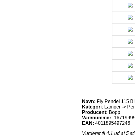
Navn:
Fly Pendel 115 B
Kategori:
Lamper -> Pend
Producent:
Bopp
Varenummer:
1671999
EAN:
4011895497246
Vurderet til
4.1
ud af 5 st