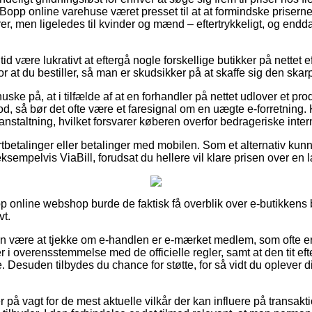
e Bopp online varehuse været presset til at at formindske prisern
iorer, men ligeledes til kvinder og mænd – eftertrykkeligt, og end
 tid være lukrativt at eftergå nogle forskellige butikker på nettet 
r at du bestiller, så man er skudsikker på at skaffe sig den skarp
ske på, at i tilfælde af at en forhandler på nettet udlover et pro
od, så bør det ofte være et faresignal om en uægte e-forretning. 
ranstaltning, hvilket forsvarer køberen overfor bedrageriske inter
ortbetalinger eller betalinger med mobilen. Som et alternativ k
sempelvis ViaBill, forudsat du hellere vil klare prisen over en
p online webshop burde de faktisk få overblik over e-butikkens b
vt.
n være at tjekke om e-handlen er e-mærket medlem, som ofte er
 i overensstemmelse med de officielle regler, samt at den tit efte
ne. Desuden tilbydes du chance for støtte, for så vidt du oplever
 er på vagt for de mest aktuelle vilkår der kan influere på transakt