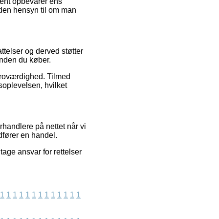
anent opbevarer ens
 uden hensyn til om man
ttelser og derved støtter
inden du køber.
 troværdighed. Tilmed
oplevelsen, hvilket
handlere på nettet når vi
dfører en handel.
age ansvar for rettelser
1
1
1
1
1
1
1
1
1
1
1
1
1