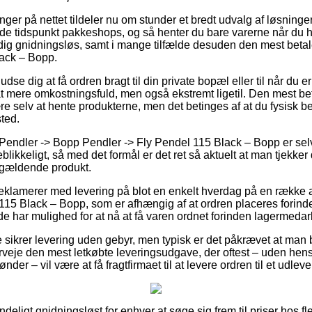
er på nettet tildeler nu om stunder et bredt udvalg af løsninger 
 tidspunkt pakkeshops, og så henter du bare varerne når du ha
dig gnidningsløs, samt i mange tilfælde desuden den mest betalel
lack – Bopp.
 dig at få ordren bragt til din private bopæl eller til når du e
at mere omkostningsfuld, men også ekstremt ligetil. Den mest b
 selv at hente produkterne, men det betinges af at du fysisk bef
ted.
Pendler -> Bopp Pendler -> Fly Pendel 115 Black – Bopp er selv
eblikkeligt, så med det formål er det ret så aktuelt at man tjekke
ågældende produkt.
 reklamerer med levering på blot en enkelt hverdag på en række a
15 Black – Bopp, som er afhængig af at ordren placeres forinden
e har mulighed for at nå at få varen ordnet forinden lagermedarbe
e sikrer levering uden gebyr, men typisk er det påkrævet at man b
veje den mest letkøbte leveringsudgave, der oftest – uden hens
nder – vil være at få fragtfirmaet til at levere ordren til et udlev
deligt gnidningsløst for enhver at søge sig frem til priser hos fl