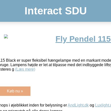
Interact SDU
Fly Pendel 115
5 Black er super fleksibel hængelampe med en markant moder
t bruge. Lampens højde er let at tilpasse med det indbyggede lif
usteres g
(Læs mere)
Køb nu »
ps i øjeblikket inden for belysning er
AndLight.dk
og
Luxlight.