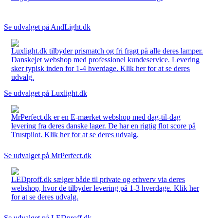
Se udvalget på AndLight.dk
Luxlight.dk tilbyder prismatch og fri fragt på alle deres lamper.
Danskejet webshop med professionel kundeservice. Levering
sker typisk inden for 1-4 hverdage. Klik her for at se deres
udvalg.
Se udvalget på Luxlight.dk
MrPerfect.dk er en E-mærket webshop med dag-til-dag
levering fra deres danske lager. De har en rigtig flot score på
Trustpilot. Klik her for at se deres udvalg.
Se udvalget på MrPerfect.dk
LEDproff.dk sælger både til private og erhverv via deres
webshop, hvor de tilbyder levering på 1-3 hverdage. Klik her
for at se deres udvalg.
Se udvalget på LEDproff.dk