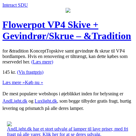
Interact SDU
Flowerpot VP4 Skive +
Gevindrør/Skrue – &Tradition
for &tradition KonceptTopskive samt gevindrør & skrue til VP4
bordlampen. Hvis en renovering er tiltrængt, kan dette købes som
reservedel her.
(Læs mere)
145
kr.
(Vis fragtpris)
Læs mere »
Køb nu »
De mest populære webshops i øjeblikket inden for belysning er
AndLight.dk
og
Luxlight.dk
, som begge tilbyder gratis fragt, hurtig
levering og prismatch på alle deres lamper.
AndLight.dk har et stort udvalg af lamper til lave priser, med fri
fragt på alle varer. Klik her for at se deres udvalg.