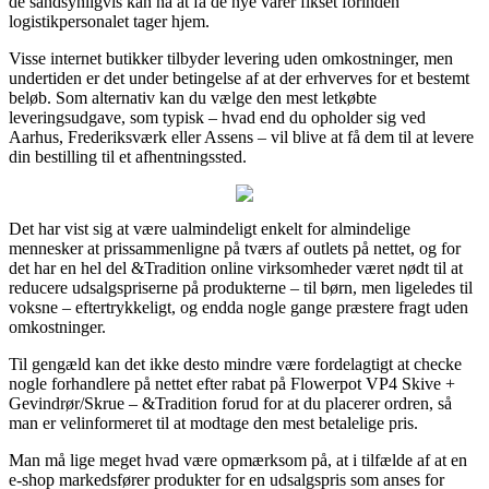
de sandsynligvis kan nå at få de nye varer fikset forinden
logistikpersonalet tager hjem.
Visse internet butikker tilbyder levering uden omkostninger, men
undertiden er det under betingelse af at der erhverves for et bestemt
beløb. Som alternativ kan du vælge den mest letkøbte
leveringsudgave, som typisk – hvad end du opholder sig ved
Aarhus, Frederiksværk eller Assens – vil blive at få dem til at levere
din bestilling til et afhentningssted.
Det har vist sig at være ualmindeligt enkelt for almindelige
mennesker at prissammenligne på tværs af outlets på nettet, og for
det har en hel del &Tradition online virksomheder været nødt til at
reducere udsalgspriserne på produkterne – til børn, men ligeledes til
voksne – eftertrykkeligt, og endda nogle gange præstere fragt uden
omkostninger.
Til gengæld kan det ikke desto mindre være fordelagtigt at checke
nogle forhandlere på nettet efter rabat på Flowerpot VP4 Skive +
Gevindrør/Skrue – &Tradition forud for at du placerer ordren, så
man er velinformeret til at modtage den mest betalelige pris.
Man må lige meget hvad være opmærksom på, at i tilfælde af at en
e-shop markedsfører produkter for en udsalgspris som anses for