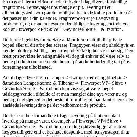
En masse internet virksomheder tilbyder i dag diverse forskellige
fragtformer. Førstevalget hos mange er p.t. levering til et
afhentningssted, som gør det muligt at hente de købte produkter når
det passer ind i din kalender. Fragtmetoden er jo usædvanlig
problemfri, og desuden desuden den billigste leveringsmetode ved
køb af Flowerpot VP4 Skive + Gevindrør/Skrue – &Tradition.
Du burde ligeledes foretrække at få ordren sendt til din private
bopæl eller til dit arbejdes adresse. Fragttypen viser sig uheldigvis en
kende mindre prisbillig, men omvendt virkelig hensigtsmæssig. Den
mest prisbevidste leveringsmåde vil dog til enhver tid være selv at
hente produkterne, men dette beroer på at du befinder dig tæt på e-
forretningens tilholdssted.
Antal dages levering på Lamper -> Lampeskærme og tilbehør ->
&tradition Lampeskærme & Tilbehør -> Flowerpot VP4 Skive +
Gevindrør/Skrue – &Tradition kan vise sig at være meget
udslagsgivende i tilfælde af at man mangler dine nye varer nu og
her, og i det øjemed er det bestemt fornuftigt at man kontrollerer den
anslåede leveringsdato på det vedkommende produkt.
De fleste online forhandlere tilsiger levering på blot en enkelt
hverdag på mange varer, eksempelvis Flowerpot VP4 Skive +
Gevindrør/Skrue – &Tradition, som dog nødvendiggør at ordren
lægges tidligere end et besluttet tidspunkt, med hensynstagen til at