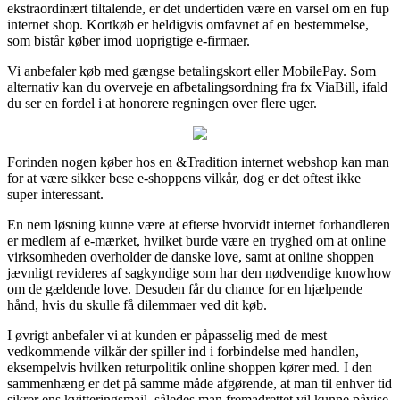
ekstraordinært tiltalende, er det undertiden være en varsel om en fup
internet shop. Kortkøb er heldigvis omfavnet af en bestemmelse,
som bistår køber imod uoprigtige e-firmaer.
Vi anbefaler køb med gængse betalingskort eller MobilePay. Som
alternativ kan du overveje en afbetalingsordning fra fx ViaBill, ifald
du ser en fordel i at honorere regningen over flere uger.
Forinden nogen køber hos en &Tradition internet webshop kan man
for at være sikker bese e-shoppens vilkår, dog er det oftest ikke
super interessant.
En nem løsning kunne være at efterse hvorvidt internet forhandleren
er medlem af e-mærket, hvilket burde være en tryghed om at online
virksomheden overholder de danske love, samt at online shoppen
jævnligt revideres af sagkyndige som har den nødvendige knowhow
om de gældende love. Desuden får du chance for en hjælpende
hånd, hvis du skulle få dilemmaer ved dit køb.
I øvrigt anbefaler vi at kunden er påpasselig med de mest
vedkommende vilkår der spiller ind i forbindelse med handlen,
eksempelvis hvilken returpolitik online shoppen kører med. I den
sammenhæng er det på samme måde afgørende, at man til enhver tid
sikrer ens kvitteringsmail, således man fremadrettet vil kunne påvise