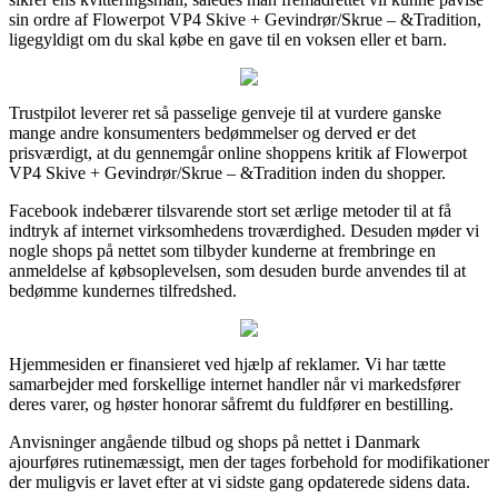
sin ordre af Flowerpot VP4 Skive + Gevindrør/Skrue – &Tradition,
ligegyldigt om du skal købe en gave til en voksen eller et barn.
Trustpilot leverer ret så passelige genveje til at vurdere ganske
mange andre konsumenters bedømmelser og derved er det
prisværdigt, at du gennemgår online shoppens kritik af Flowerpot
VP4 Skive + Gevindrør/Skrue – &Tradition inden du shopper.
Facebook indebærer tilsvarende stort set ærlige metoder til at få
indtryk af internet virksomhedens troværdighed. Desuden møder vi
nogle shops på nettet som tilbyder kunderne at frembringe en
anmeldelse af købsoplevelsen, som desuden burde anvendes til at
bedømme kundernes tilfredshed.
Hjemmesiden er finansieret ved hjælp af reklamer. Vi har tætte
samarbejder med forskellige internet handler når vi markedsfører
deres varer, og høster honorar såfremt du fuldfører en bestilling.
Anvisninger angående tilbud og shops på nettet i Danmark
ajourføres rutinemæssigt, men der tages forbehold for modifikationer
der muligvis er lavet efter at vi sidste gang opdaterede sidens data.