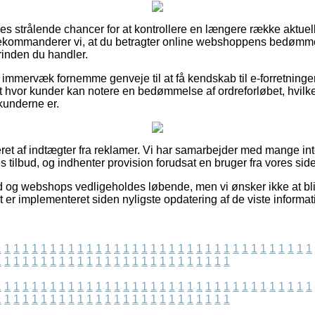
eles strålende chancer for at kontrollere en længere række aktu
ekommanderer vi, at du betragter online webshoppens bedømm
rinden du handler.
immervæk fornemme genveje til at få kendskab til e-forretning
 hvor kunder kan notere en bedømmelse af ordreforløbet, hvilket 
underne er.
eret af indtægter fra reklamer. Vi har samarbejder med mange i
s tilbud, og indhenter provision forudsat en bruger fra vores side
 og webshops vedligeholdes løbende, men vi ønsker ikke at blive
t er implementeret siden nyligste opdatering af de viste informat
1
1
1
1
1
1
1
1
1
1
1
1
1
1
1
1
1
1
1
1
1
1
1
1
1
1
1
1
1
1
1
1
1
1
1
1
1
1
1
1
1
1
1
1
1
1
1
1
1
1
1
1
1
1
1
1
1
1
1
1
1
1
1
1
1
1
1
1
1
1
1
1
1
1
1
1
1
1
1
1
1
1
1
1
1
1
1
1
1
1
1
1
1
1
1
1
1
1
1
1
1
1
1
1
1
1
1
1
1
1
1
1
1
1
1
1
1
1
1
1
1
1