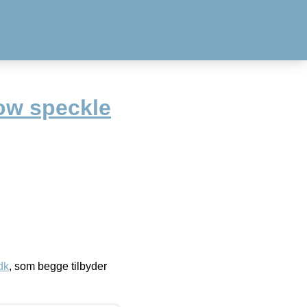
ow speckle
dk
, som begge tilbyder