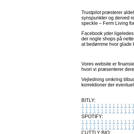
Trustpilot præsterer ald
synspunkter og derved r
speckle – Ferm Living fo
Facebook yder ligeledes 
der nogle shops på nettet
at bedømme hvor glade k
Vores website er finansi
hvori vi præsenterer dere
Vejledning omkring tilbud
korrektioner der eventuel
BITLY:
1
1
1
1
1
1
1
1
1
1
1
1
1
1
1
1
1
1
1
1
1
1
1
1
1
1
SPOTIFY:
1
1
1
1
1
1
1
1
1
1
1
1
1
1
1
1
1
1
1
1
1
1
1
1
1
1
CUTTLY BIO: