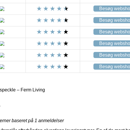
Besøg websh
Besøg websh
Besøg websh
Besøg websh
Besøg websh
Besøg websh
speckle – Ferm Living
4
jerner baseret på
1
anmeldelser