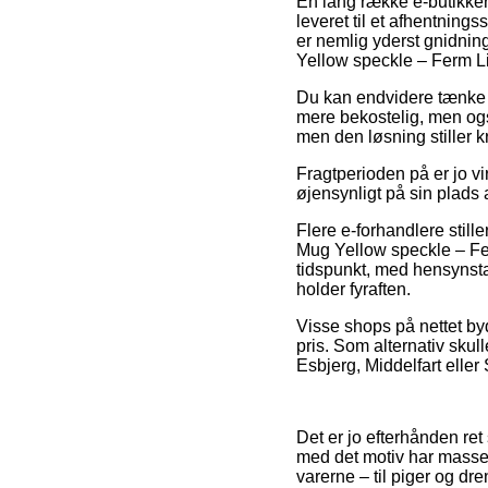
En lang række e-butikker 
leveret til et afhentning
er nemlig yderst gnidni
Yellow speckle – Ferm Li
Du kan endvidere tænke ove
mere bekostelig, men også
men den løsning stiller k
Fragtperioden på er jo v
øjensynligt på sin plads
Flere e-forhandlere still
Mug Yellow speckle – Ferm
tidspunkt, med hensynsta
holder fyraften.
Visse shops på nettet byd
pris. Som alternativ skul
Esbjerg, Middelfart eller 
Det er jo efterhånden ret
med det motiv har massev
varerne – til piger og dr