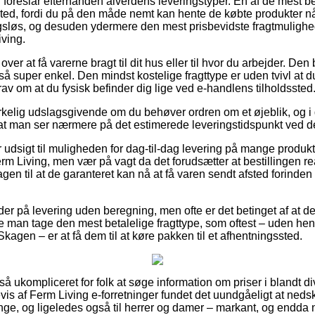
foreslår efterhånden alverdens leveringstyper. En af de mest ben
ssted, fordi du på den måde nemt kan hente de købte produkter når
ngsløs, og desuden ydermere den mest prisbevidste fragtmuligh
ving.
r at få varerne bragt til dit hus eller til hvor du arbejder. Den b
 super enkel. Den mindst kostelige fragttype er uden tvivl at d
rav om at du fysisk befinder dig lige ved e-handlens tilholdssted
irkelig udslagsgivende om du behøver ordren om et øjeblik, og i
 at man ser nærmere på det estimerede leveringstidspunkt ved d
er udsigt til muligheden for dag-til-dag levering på mange produ
 Living, men vær på vagt da det forudsætter at bestillingen real
gen til at de garanteret kan nå at få varen sendt afsted forin
er på levering uden beregning, men ofte er det betinget af at de
le man tage den mest betalelige fragttype, som oftest – uden he
Skagen – er at få dem til at køre pakken til et afhentningssted.
 så ukompliceret for folk at søge information om priser i blandt d
is af Ferm Living e-forretninger fundet det uundgåeligt at ned
enge, og ligeledes også til herrer og damer – markant, og endda