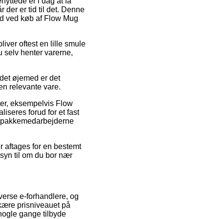
yttede er i dag at få
 der er tid til det. Denne
ed ved køb af Flow Mug
liver oftest en lille smule
u selv henter varerne,
.
 det øjemed er det
en relevante vare.
kter, eksempelvis Flow
iseres forud for et fast
den pakkemedarbejderne
r aftages for en bestemt
nsyn til om du bor nær
iverse e-forhandlere, og
skære prisniveauet på
 nogle gange tilbyde