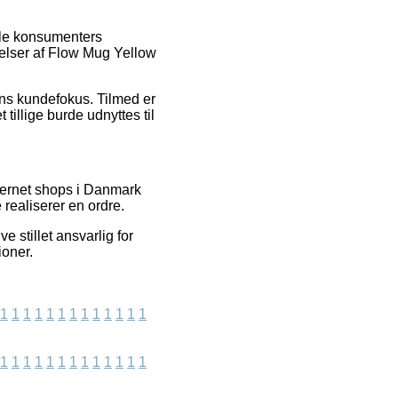
elle konsumenters
elser af Flow Mug Yellow
ens kundefokus. Tilmed er
tillige burde udnyttes til
nternet shops i Danmark
 realiserer en ordre.
 stillet ansvarlig for
ioner.
1
1
1
1
1
1
1
1
1
1
1
1
1
1
1
1
1
1
1
1
1
1
1
1
1
1