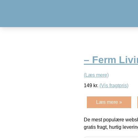
– Ferm Liv
(Læs mere)
149
kr.
(Vis fragtpris)
Læs mere »
De mest populære websho
gratis fragt, hurtig lever