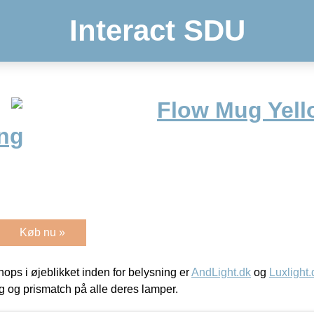
Interact SDU
Flow Mug Yell
ing
Køb nu »
ps i øjeblikket inden for belysning er
AndLight.dk
og
Luxlight.
ing og prismatch på alle deres lamper.