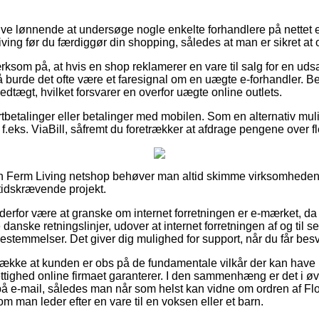
.
live lønnende at undersøge nogle enkelte forhandlere på nettet
ving før du færdiggør din shopping, således at man er sikret at 
som på, at hvis en shop reklamerer en vare til salg for en uds
 burde det ofte være et faresignal om en uægte e-forhandler. Bes
vedtægt, hvilket forsvarer en overfor uægte online outlets.
ortbetalinger eller betalinger med mobilen. Som en alternativ m
 f.eks. ViaBill, såfremt du foretrækker at afdrage pengene over fl
 en Ferm Living netshop behøver man altid skimme virksomhedens
 tidskrævende projekt.
derfor være at granske om internet forretningen er e-mærket, da 
e danske retningslinjer, udover at internet forretningen af og til s
estemmelser. Det giver dig mulighed for support, når du får besv
etrække at kunden er obs på de fundamentale vilkår der kan have 
ighed online firmaet garanterer. I den sammenhæng er det i øvrig
 på e-mail, således man når som helst kan vidne om ordren af F
 man leder efter en vare til en voksen eller et barn.