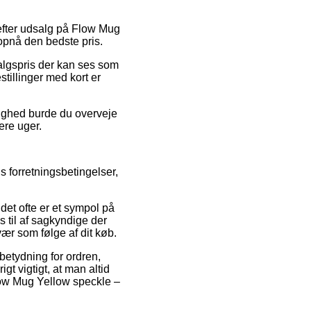
 efter udsalg på Flow Mug
opnå den bedste pris.
algspris der kan ses som
tillinger med kort er
ulighed burde du overveje
ere uger.
 forretningsbetingelser,
det ofte er et sympol på
es til af sagkyndige der
ær som følge af dit køb.
betydning for ordren,
t vigtigt, at man altid
low Mug Yellow speckle –