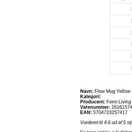
Navn:
Flow Mug Yellow 
Kategori:
Producent:
Ferm Living
Varenummer:
1616157
EAN:
5704723257417
Vurderet til
4.6
ud af 5 st