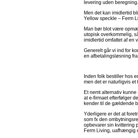
levering uden beregning
Men det kan imidlertid b
Yellow speckle – Ferm Li
Man bør blot være opmærk
utopisk overkommelig, så
imidlertid omfattet af en 
Generelt går vi ind for k
en afbetalingsløsning fra
Inden folk bestiller hos
men det er naturligvis et
Et nemt alternativ kunne 
at e-firmaet efterfølger d
kender til de gældende b
Yderligere er det at for
som fx den ombytningsrett
opbevarer sin kvittering
Ferm Living, uafhængig om