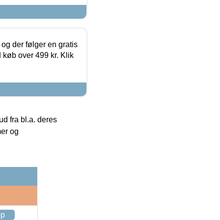
og der følger en gratis
d køb over 499 kr. Klik
 fra bl.a. deres
mer og
op