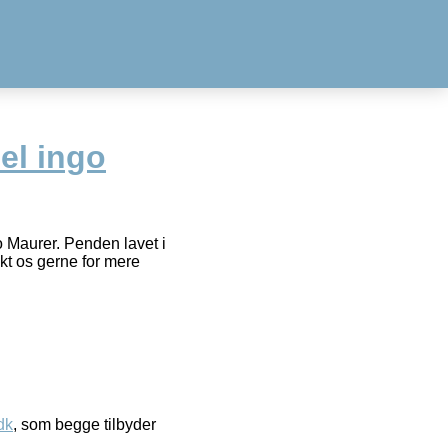
el ingo
o Maurer. Penden lavet i
akt os gerne for mere
dk
, som begge tilbyder