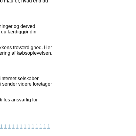
ngo maurer, hvad end du
eninger og derved
n du færdiggør din
tikkens troværdighed. Her
ering af købsoplevelsen,
 internet selskaber
i sender videre foretager
illes ansvarlig for
1
1
1
1
1
1
1
1
1
1
1
1
1