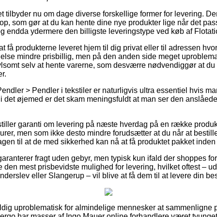
t tilbyder nu om dage diverse forskellige former for levering. D
hop, som gør at du kan hente dine nye produkter lige når det pas
g endda ydermere den billigste leveringstype ved køb af Flotat
 få produkterne leveret hjem til dig privat eller til adressen hv
nelse mindre prisbillig, men på den anden side meget uproblema
vivlsomt selv at hente varerne, som desværre nødvendiggør at d
r.
ndler > Pendler i tekstiler er naturligvis ultra essentiel hvis ma
 i det øjemed er det skam meningsfuldt at man ser den anslåede
stiller garanti om levering på næste hverdag på en række produ
rer, men som ikke desto mindre forudsætter at du når at bestille
en til at de med sikkerhed kan nå at få produktet pakket inden de
garanterer fragt uden gebyr, men typisk kun ifald der shoppes for
en mest prisbevidste mulighed for levering, hvilket oftest – u
nderslev eller Slangerup – vil blive at få dem til at levere din bes
ldig uproblematisk for almindelige mennesker at sammenligne p
g ergo har masser af Ingo Mauer online forhandlere været tvunget