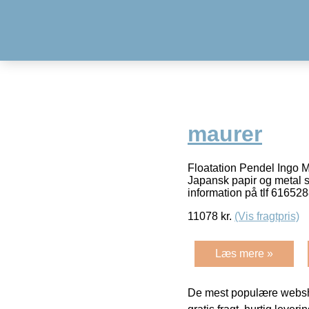
maurer
Floatation Pendel Ingo M
Japansk papir og metal so
information på tlf 61652
11078
kr.
(Vis fragtpris)
Læs mere »
De mest populære websho