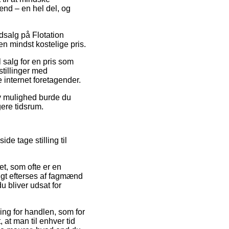
mænd – en hel del, og
udsalg på Flotation
n mindst kostelige pris.
 salg for en pris som
estillinger med
e internet foretagender.
tiv mulighed burde du
gere tidsrum.
de tage stilling til
t, som ofte er en
pigt efterses af fagmænd
u bliver udsat for
ning for handlen, som for
 at man til enhver tid