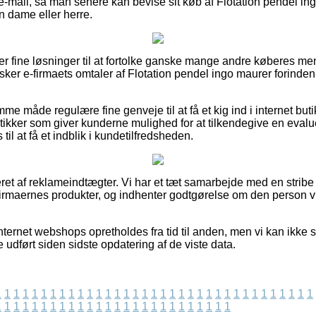
å e-mail, så man senere kan bevise sit køb af Flotation pendel i
 en dame eller herre.
uper fine løsninger til at fortolke ganske mange andre køberes m
sker e-firmaets omtaler af Flotation pendel ingo maurer forinde
e måde regulære fine genveje til at få et kig ind i internet bu
ikker som giver kunderne mulighed for at tilkendegive en evalu
s til at få et indblik i kundetilfredsheden.
ret af reklameindtægter. Vi har et tæt samarbejde med en stribe
 firmaernes produkter, og indhenter godtgørelse om den person v
ternet webshops opretholdes fra tid til anden, men vi kan ikke st
 udført siden sidste opdatering af de viste data.
1
1
1
1
1
1
1
1
1
1
1
1
1
1
1
1
1
1
1
1
1
1
1
1
1
1
1
1
1
1
1
1
1
1
1
1
1
1
1
1
1
1
1
1
1
1
1
1
1
1
1
1
1
1
1
1
1
1
1
1
1