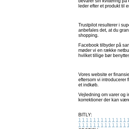
bevarer sin kvittering p
leder efter et produkt til
Trustpilot resulterer i s
anbefales det, at du gran
shopping.
Facebook tilbyder på samm
møder vi en række netbut
hvilket tillige bør benytte
Vores website er finansie
eftersom vi introducerer
et indkøb.
Vejledning om varer og in
korrektioner der kan være
BITLY:
1
1
1
1
1
1
1
1
1
1
1
1
1
1
1
1
1
1
1
1
1
1
1
1
1
1