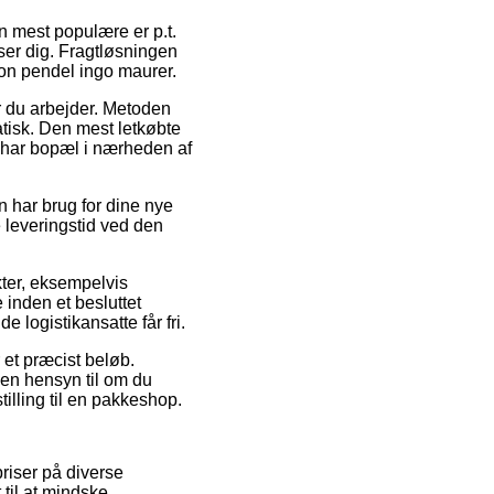
en mest populære er p.t.
ser dig. Fragtløsningen
ion pendel ingo maurer.
or du arbejder. Metoden
tisk. Den mest letkøbte
u har bopæl i nærheden af
n har brug for dine nye
 leveringstid ved den
kter, eksempelvis
 inden et besluttet
 logistikansatte får fri.
 et præcist beløb.
den hensyn til om du
tilling til en pakkeshop.
riser på diverse
 til at mindske