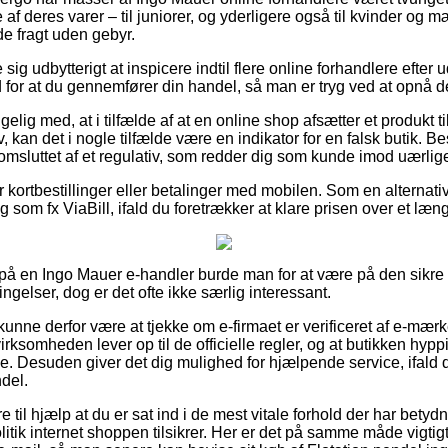
af deres varer – til juniorer, og yderligere også til kvinder og 
e fragt uden gebyr.
 sig udbytterigt at inspicere indtil flere online forhandlere efter 
 for at du gennemfører din handel, så man er tryg ved at opnå de
ig med, at i tilfælde af at en online shop afsætter et produkt til
v, kan det i nogle tilfælde være en indikator for en falsk butik. B
t omsluttet af et regulativ, som redder dig som kunde imod uærlig
for kortbestillinger eller betalinger med mobilen. Som en alterna
 som fx ViaBill, ifald du foretrækker at klare prisen over et læn
r på en Ingo Mauer e-handler burde man for at være på den sikre si
gelser, dog er det ofte ikke særlig interessant.
nne derfor være at tjekke om e-firmaet er verificeret af e-mærke
 virksomheden lever op til de officielle regler, og at butikken hyp
ne. Desuden giver det dig mulighed for hjælpende service, ifald d
del.
 til hjælp at du er sat ind i de mest vitale forhold der har betyd
itik internet shoppen tilsikrer. Her er det på samme måde vigtigt,