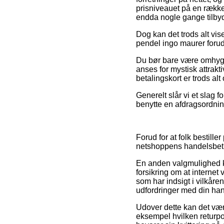
prisniveauet på en række 
endda nogle gange tilbyd
Dog kan det trods alt vise
pendel ingo maurer forud
Du bør bare være omhyggel
anses for mystisk attrakti
betalingskort er trods al
Generelt slår vi et slag 
benytte en afdragsordning
Forud for at folk bestille
netshoppens handelsbetin
En anden valgmulighed ku
forsikring om at internet
som har indsigt i vilkåre
udfordringer med din han
Udover dette kan det være
eksempel hvilken returpol