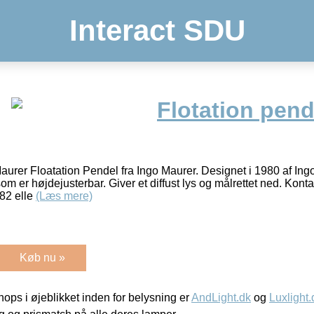
Interact SDU
Flotation pend
aurer Floatation Pendel fra Ingo Maurer. Designet i 1980 af Ing
m er højdejusterbar. Giver et diffust lys og målrettet ned. Kont
882 elle
(Læs mere)
Køb nu »
ps i øjeblikket inden for belysning er
AndLight.dk
og
Luxlight.