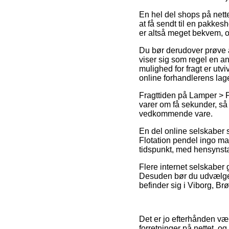
En hel del shops på nette
at få sendt til en pakkes
er altså meget bekvem, o
Du bør derudover prøve at
viser sig som regel en a
mulighed for fragt er ut
online forhandlerens lage
Fragttiden på Lamper > Pe
varer om få sekunder, så
vedkommende vare.
En del online selskaber 
Flotation pendel ingo mau
tidspunkt, med hensynstag
Flere internet selskaber 
Desuden bør du udvælge d
befinder sig i Viborg, Brø
Det er jo efterhånden væ
forretninger på nettet, o