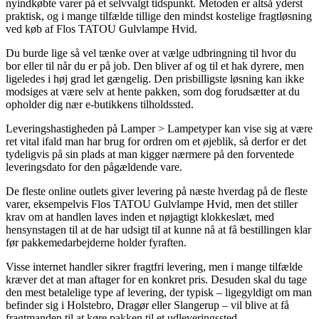
nyindkøbte varer på et selvvalgt tidspunkt. Metoden er altså yderst
praktisk, og i mange tilfælde tillige den mindst kostelige fragtløsning
ved køb af Flos TATOU Gulvlampe Hvid.
Du burde lige så vel tænke over at vælge udbringning til hvor du
bor eller til når du er på job. Den bliver af og til et hak dyrere, men
ligeledes i høj grad let gængelig. Den prisbilligste løsning kan ikke
modsiges at være selv at hente pakken, som dog forudsætter at du
opholder dig nær e-butikkens tilholdssted.
Leveringshastigheden på Lamper > Lampetyper kan vise sig at være
ret vital ifald man har brug for ordren om et øjeblik, så derfor er det
tydeligvis på sin plads at man kigger nærmere på den forventede
leveringsdato for den pågældende vare.
De fleste online outlets giver levering på næste hverdag på de fleste
varer, eksempelvis Flos TATOU Gulvlampe Hvid, men det stiller
krav om at handlen laves inden et nøjagtigt klokkeslæt, med
hensynstagen til at de har udsigt til at kunne nå at få bestillingen klar
før pakkemedarbejderne holder fyraften.
Visse internet handler sikrer fragtfri levering, men i mange tilfælde
kræver det at man aftager for en konkret pris. Desuden skal du tage
den mest betalelige type af levering, der typisk – ligegyldigt om man
befinder sig i Holstebro, Dragør eller Slangerup – vil blive at få
fragtmanden til at køre pakken til et udleveringssted.