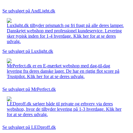
Se udvalget på AndLight.dk
Luxlight.dk tilbyder prismatch og fri fragt på alle deres lamper.
Danskejet webshop med professionel kundeservice. Levering
sker typisk inden for 1-4 hverdage. Klik her for at se deres
udvalg.
Se udvalget på Luxlight.dk
MrPerfect.dk er en E-mærket webshop med dag-til-dag
levering fra deres danske lager. De har en rigtig flot score på
Trustpilot. Klik her for at se deres udvalg.
Se udvalget på MrPerfect.dk
LEDproff.dk sælger både til private og erhverv via deres
webshop, hvor de tilbyder levering på 1-3 hverdage. Klik her
for at se deres udvalg.
Se udvalget på LEDproff.dk