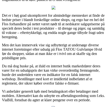
Det er i høj grad ukompliceret for almindelige mennesker at finde de
bedste priser i blandt forskellige online shops, og ergo har en hel del
Flos forhandlere på nettet været nødt til at nedskære salgspriserne på
specielt deres bedst i test produkter – til drenge og piger, og samtidig
til voksne – eftertrykkeligt, og endda nogle gange tilbyde fragt uden
beregning.
Men det kan immervæk vise sig udbytterigt at undersøge diverse
internet forretninger efter udsalg på Flos TATOU Gulvlampe Hvid
før du shopper, sådan at man ikke er i tvivl om at skaffe sig den
prisbilligste pris.
Du må dog huske på, at ifald en internet butik markedsfører deres
varer for en udsalgspris der kan virke overordentlig fremragende,
burde det undertiden være en indikator for en falsk internet
webshop. Bestillinger med kort er imidlertid indbefattet af et
reglement, der sikrer køber overfor falske e-firmaer.
Vi anbefaler generelt køb med betalingskort eller betalinger med
mobilen. Alternativt kan du udnytte en afbetalingsordning som f.eks.
ViaBill, forudsat du agter at klare pengene over en periode.