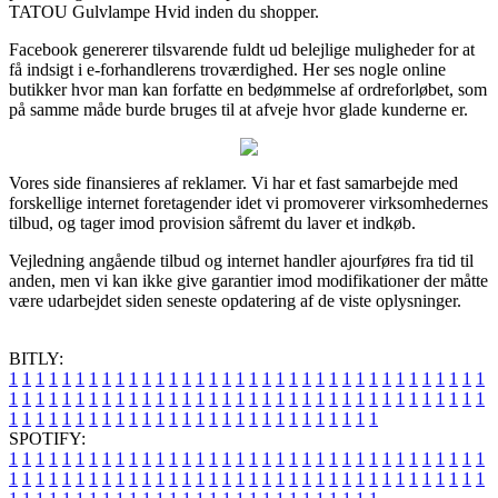
TATOU Gulvlampe Hvid inden du shopper.
Facebook genererer tilsvarende fuldt ud belejlige muligheder for at
få indsigt i e-forhandlerens troværdighed. Her ses nogle online
butikker hvor man kan forfatte en bedømmelse af ordreforløbet, som
på samme måde burde bruges til at afveje hvor glade kunderne er.
Vores side finansieres af reklamer. Vi har et fast samarbejde med
forskellige internet foretagender idet vi promoverer virksomhedernes
tilbud, og tager imod provision såfremt du laver et indkøb.
Vejledning angående tilbud og internet handler ajourføres fra tid til
anden, men vi kan ikke give garantier imod modifikationer der måtte
være udarbejdet siden seneste opdatering af de viste oplysninger.
BITLY:
1
1
1
1
1
1
1
1
1
1
1
1
1
1
1
1
1
1
1
1
1
1
1
1
1
1
1
1
1
1
1
1
1
1
1
1
1
1
1
1
1
1
1
1
1
1
1
1
1
1
1
1
1
1
1
1
1
1
1
1
1
1
1
1
1
1
1
1
1
1
1
1
1
1
1
1
1
1
1
1
1
1
1
1
1
1
1
1
1
1
1
1
1
1
1
1
1
1
1
1
SPOTIFY:
1
1
1
1
1
1
1
1
1
1
1
1
1
1
1
1
1
1
1
1
1
1
1
1
1
1
1
1
1
1
1
1
1
1
1
1
1
1
1
1
1
1
1
1
1
1
1
1
1
1
1
1
1
1
1
1
1
1
1
1
1
1
1
1
1
1
1
1
1
1
1
1