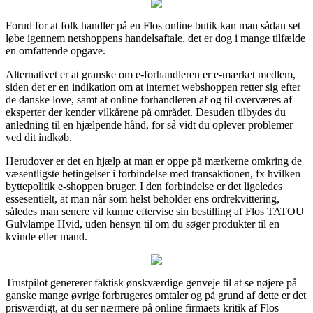
Forud for at folk handler på en Flos online butik kan man sådan set
løbe igennem netshoppens handelsaftale, det er dog i mange tilfælde
en omfattende opgave.
Alternativet er at granske om e-forhandleren er e-mærket medlem,
siden det er en indikation om at internet webshoppen retter sig efter
de danske love, samt at online forhandleren af og til overværes af
eksperter der kender vilkårene på området. Desuden tilbydes du
anledning til en hjælpende hånd, for så vidt du oplever problemer
ved dit indkøb.
Herudover er det en hjælp at man er oppe på mærkerne omkring de
væsentligste betingelser i forbindelse med transaktionen, fx hvilken
byttepolitik e-shoppen bruger. I den forbindelse er det ligeledes
essesentielt, at man når som helst beholder ens ordrekvittering,
således man senere vil kunne eftervise sin bestilling af Flos TATOU
Gulvlampe Hvid, uden hensyn til om du søger produkter til en
kvinde eller mand.
Trustpilot genererer faktisk ønskværdige genveje til at se nøjere på
ganske mange øvrige forbrugeres omtaler og på grund af dette er det
prisværdigt, at du ser nærmere på online firmaets kritik af Flos