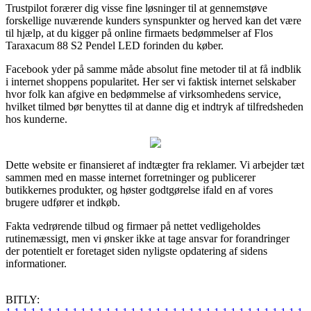
Trustpilot forærer dig visse fine løsninger til at gennemstøve
forskellige nuværende kunders synspunkter og herved kan det være
til hjælp, at du kigger på online firmaets bedømmelser af Flos
Taraxacum 88 S2 Pendel LED forinden du køber.
Facebook yder på samme måde absolut fine metoder til at få indblik
i internet shoppens popularitet. Her ser vi faktisk internet selskaber
hvor folk kan afgive en bedømmelse af virksomhedens service,
hvilket tilmed bør benyttes til at danne dig et indtryk af tilfredsheden
hos kunderne.
Dette website er finansieret af indtægter fra reklamer. Vi arbejder tæt
sammen med en masse internet forretninger og publicerer
butikkernes produkter, og høster godtgørelse ifald en af vores
brugere udfører et indkøb.
Fakta vedrørende tilbud og firmaer på nettet vedligeholdes
rutinemæssigt, men vi ønsker ikke at tage ansvar for forandringer
der potentielt er foretaget siden nyligste opdatering af sidens
informationer.
BITLY: