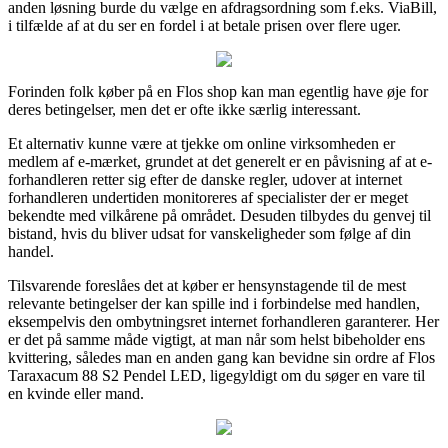
anden løsning burde du vælge en afdragsordning som f.eks. ViaBill,
i tilfælde af at du ser en fordel i at betale prisen over flere uger.
Forinden folk køber på en Flos shop kan man egentlig have øje for
deres betingelser, men det er ofte ikke særlig interessant.
Et alternativ kunne være at tjekke om online virksomheden er
medlem af e-mærket, grundet at det generelt er en påvisning af at e-
forhandleren retter sig efter de danske regler, udover at internet
forhandleren undertiden monitoreres af specialister der er meget
bekendte med vilkårene på området. Desuden tilbydes du genvej til
bistand, hvis du bliver udsat for vanskeligheder som følge af din
handel.
Tilsvarende foreslåes det at køber er hensynstagende til de mest
relevante betingelser der kan spille ind i forbindelse med handlen,
eksempelvis den ombytningsret internet forhandleren garanterer. Her
er det på samme måde vigtigt, at man når som helst bibeholder ens
kvittering, således man en anden gang kan bevidne sin ordre af Flos
Taraxacum 88 S2 Pendel LED, ligegyldigt om du søger en vare til
en kvinde eller mand.