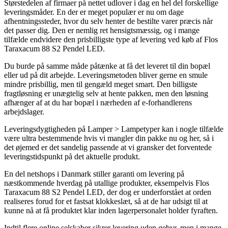
Størstedelen af firmaer på nettet udlover i dag en hel del forskellige
leveringsmåder. En der er meget populær er nu om dage
afhentningssteder, hvor du selv henter de bestilte varer præcis når
det passer dig. Den er nemlig ret hensigtsmæssig, og i mange
tilfælde endvidere den prisbilligste type af levering ved køb af Flos
Taraxacum 88 S2 Pendel LED.
Du burde på samme måde påtænke at få det leveret til din bopæl
eller ud på dit arbejde. Leveringsmetoden bliver gerne en smule
mindre prisbillig, men til gengæld meget smart. Den billigste
fragtløsning er unægtelig selv at hente pakken, men den løsning
afhænger af at du har bopæl i nærheden af e-forhandlerens
arbejdslager.
Leveringsdygtigheden på Lamper > Lampetyper kan i nogle tilfælde
være ultra bestemmende hvis vi mangler din pakke nu og her, så i
det øjemed er det sandelig passende at vi gransker det forventede
leveringstidspunkt på det aktuelle produkt.
En del netshops i Danmark stiller garanti om levering på
næstkommende hverdag på utallige produkter, eksempelvis Flos
Taraxacum 88 S2 Pendel LED, der dog er underforstået at orden
realiseres forud for et fastsat klokkeslæt, så at de har udsigt til at
kunne nå at få produktet klar inden lagerpersonalet holder fyraften.
Indtil flere online selskaber sikrer levering uden gebyr, men i mange