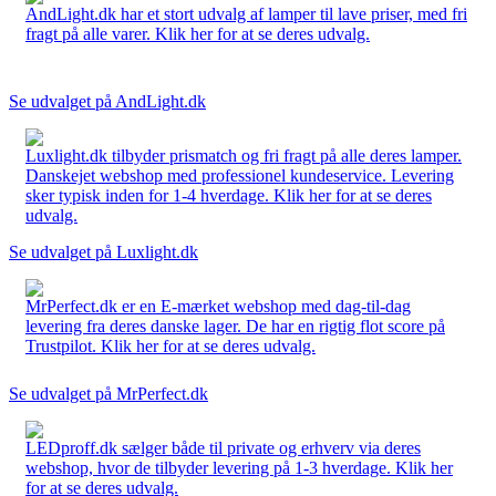
AndLight.dk har et stort udvalg af lamper til lave priser, med fri
fragt på alle varer. Klik her for at se deres udvalg.
Se udvalget på AndLight.dk
Luxlight.dk tilbyder prismatch og fri fragt på alle deres lamper.
Danskejet webshop med professionel kundeservice. Levering
sker typisk inden for 1-4 hverdage. Klik her for at se deres
udvalg.
Se udvalget på Luxlight.dk
MrPerfect.dk er en E-mærket webshop med dag-til-dag
levering fra deres danske lager. De har en rigtig flot score på
Trustpilot. Klik her for at se deres udvalg.
Se udvalget på MrPerfect.dk
LEDproff.dk sælger både til private og erhverv via deres
webshop, hvor de tilbyder levering på 1-3 hverdage. Klik her
for at se deres udvalg.