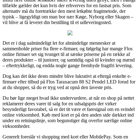
tilfælde gælder det kun hvis der erhverves for en fastsat pris. Som
alternativ må du foretrække den mest letkøbte fragtmetode, der
typisk – ligegyldigt om man bor nær Køge, Nyborg eller Skagen –
vil blive at få leveret din bestilling til et udleveringssted.
Det er i dag ualmindeligt let for almindelige mennesker at
sammenholde priser fra flere e-firmaer, og følgelig har mange Flos
online firmaer set sig tvunget til at sænke priserne på en række af
deres produkter – til juniorer, og samtidig også til kvinder og mænd
– eftertrykkeligt, og endda nogle gange frembyde fragtfri levering.
Dog kan det ikke desto mindre blive lukrativt at eftergå enkelte e-
firmaer efter tilbud på Flos Taraxacum 88 S2 Pendel LED forud for
at du shopper, så du er tryg ved at opnå den laveste pris.
Du bør lige meget hvad ikke undervurdere, at når en shop på nettet
reklamerer deres varer til salg for en udsalgspris der virker
besynderligt favorabel, så er det tit være et faresignal om en svindel
online virksomhed. Køb med kort er på den anden side dækket ind
under en retningslinje, som begunstiger dig overfor uærlige online
virksomheder.
Generelt foreslår vi shopping med kort eller MobilePay. Som en